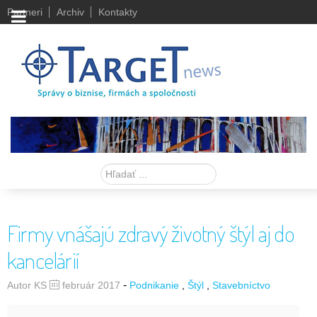
Partneri
Archiv
Kontakty
Hľadať
Firmy vnášajú zdravý životný štýl aj do
kancelárií
-
Autor KS
február 2017
Podnikanie
Štýl
Stavebníctvo