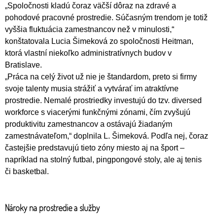
„Spoločnosti kladú čoraz väčší dôraz na zdravé a
pohodové pracovné prostredie. Súčasným trendom je totiž
vyššia fluktuácia zamestnancov než v minulosti,“
konštatovala Lucia Šimeková zo spoločnosti Heitman,
ktorá vlastní niekoľko administratívnych budov v
Bratislave.
„Práca na celý život už nie je štandardom, preto si firmy
svoje talenty musia strážiť a vytvárať im atraktívne
prostredie. Nemalé prostriedky investujú do tzv. diversed
workforce s viacerými funkčnými zónami, čím zvyšujú
produktivitu zamestnancov a ostávajú žiadaným
zamestnávateľom,“ doplnila L. Šimeková. Podľa nej, čoraz
častejšie predstavujú tieto zóny miesto aj na šport –
napríklad na stolný futbal, pingpongové stoly, ale aj tenis
či basketbal.
Nároky na prostredie a služby