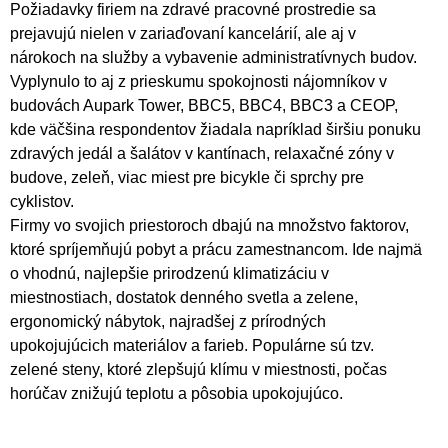
Požiadavky firiem na zdravé pracovné prostredie sa
prejavujú nielen v zariaďovaní kancelárií, ale aj v
nárokoch na služby a vybavenie administratívnych budov.
Vyplynulo to aj z prieskumu spokojnosti nájomníkov v
budovách Aupark Tower, BBC5, BBC4, BBC3 a CEOP,
kde väčšina respondentov žiadala napríklad širšiu ponuku
zdravých jedál a šalátov v kantínach, relaxačné zóny v
budove, zeleň, viac miest pre bicykle či sprchy pre
cyklistov.
Firmy vo svojich priestoroch dbajú na množstvo faktorov,
ktoré spríjemňujú pobyt a prácu zamestnancom. Ide najmä
o vhodnú, najlepšie prirodzenú klimatizáciu v
miestnostiach, dostatok denného svetla a zelene,
ergonomický nábytok, najradšej z prírodných
upokojujúcich materiálov a farieb. Populárne sú tzv.
zelené steny, ktoré zlepšujú klímu v miestnosti, počas
horúčav znižujú teplotu a pôsobia upokojujúco.