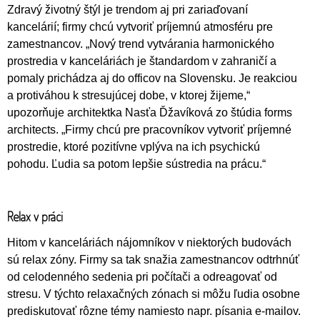
Zdravý životný štýl je trendom aj pri zariaďovaní
kancelárií; firmy chcú vytvoriť príjemnú atmosféru pre
zamestnancov. „Nový trend vytvárania harmonického
prostredia v kanceláriách je štandardom v zahraničí a
pomaly prichádza aj do officov na Slovensku. Je reakciou
a protiváhou k stresujúcej dobe, v ktorej žijeme,“
upozorňuje architektka Nasťa Ďžavíková zo štúdia forms
architects. „Firmy chcú pre pracovníkov vytvoriť príjemné
prostredie, ktoré pozitívne vplýva na ich psychickú
pohodu. Ľudia sa potom lepšie sústredia na prácu.“
Relax v práci
Hitom v kanceláriách nájomníkov v niektorých budovách
sú relax zóny. Firmy sa tak snažia zamestnancov odtrhnúť
od celodenného sedenia pri počítači a odreagovať od
stresu. V týchto relaxačných zónach si môžu ľudia osobne
prediskutovať rôzne témy namiesto napr. písania e-mailov.