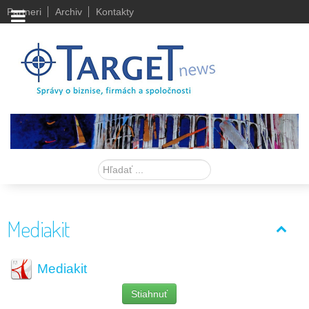
Partneri
Archiv
Kontakty
Hľadať
Mediakit
Mediakit
Stiahnuť