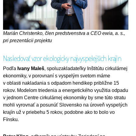
Marián Christenko, člen predstvenstva a CEO
ewia, a. s.,
pri prezentácii projektu
Nasledovať vzor ekologicky najvyspelejších krajín
Podľa
Ivany Maleš
, spoluzakladateľky Inštitútu cirkulárnej
ekonomiky, v porovnaní s vyspelým svetom máme
v oblasti nakladania s odpadom hendikep približne 15
rokov. Modelom triedenia a energetického využitia odpadu
v jednom Centre cirkulárnej ekonomiky by sme túto stratu
mohli vyrovnať a posunúť Slovensko na úroveň vyspelých
krajín už v priebehu 5 rokov, podobne ako to bolo vo
Fínsku.