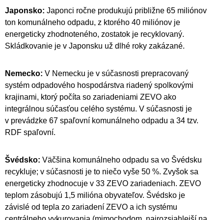
Japonsko:
Japonci ročne produkujú približne 65 miliónov
ton komunálneho odpadu, z ktorého 40 miliónov je
energeticky zhodnoteného, zostatok je recyklovaný.
Skládkovanie je v Japonsku už dlhé roky zakázané.
Nemecko:
V Nemecku je v súčasnosti prepracovaný
systém odpadového hospodárstva riadený spolkovými
krajinami, ktorý počíta so zariadeniami ZEVO ako
integrálnou súčasťou celého systému. V súčasnosti je
v prevádzke 67 spaľovní komunálneho odpadu a 34 tzv.
RDF spaľovní.
Švédsko:
Väčšina komunálneho odpadu sa vo Švédsku
recykluje; v súčasnosti je to niečo vyše 50 %. Zvyšok sa
energeticky zhodnocuje v 33 ZEVO zariadeniach. ZEVO
teplom zásobujú 1,5 milióna obyvateľov. Švédsko je
závislé od tepla zo zariadení ZEVO a ich systému
centrálneho vykurovania (mimochodom, najrozsiahlejší na