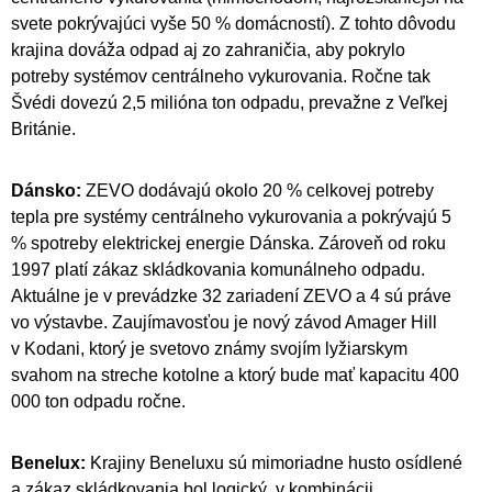
svete pokrývajúci vyše 50 % domácností). Z tohto dôvodu
krajina dováža odpad aj zo zahraničia, aby pokrylo
potreby systémov centrálneho vykurovania. Ročne tak
Švédi dovezú 2,5 milióna ton odpadu, prevažne z Veľkej
Británie.
Dánsko:
ZEVO dodávajú okolo 20 % celkovej potreby
tepla pre systémy centrálneho vykurovania a pokrývajú 5
% spotreby elektrickej energie Dánska. Zároveň od roku
1997 platí zákaz skládkovania komunálneho odpadu.
Aktuálne je v prevádzke 32 zariadení ZEVO a 4 sú práve
vo výstavbe. Zaujímavosťou je nový závod Amager Hill
v Kodani, ktorý je svetovo známy svojím lyžiarskym
svahom na streche kotolne a ktorý bude mať kapacitu 400
000 ton odpadu ročne.
Benelux:
Krajiny Beneluxu sú mimoriadne husto osídlené
a zákaz skládkovania bol logický, v kombinácii