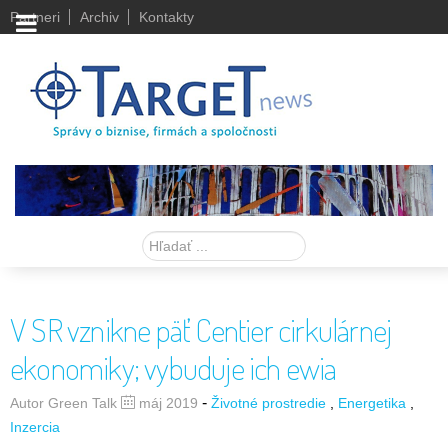
Partneri
Archiv
Kontakty
Hľadať
V SR vznikne päť Centier cirkulárnej
ekonomiky; vybuduje ich ewia
-
Autor Green Talk
máj 2019
Životné prostredie
Energetika
Inzercia