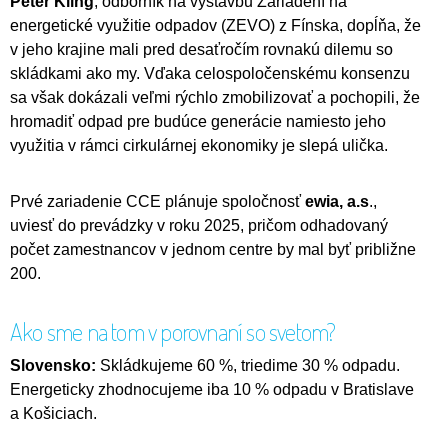
Peter Kling
, odborník na výstavbu Zariadení na
energetické využitie odpadov (ZEVO) z Fínska, dopĺňa, že
v jeho krajine mali pred desaťročím rovnakú dilemu so
skládkami ako my. Vďaka celospoločenskému konsenzu
sa však dokázali veľmi rýchlo zmobilizovať a pochopili, že
hromadiť odpad pre budúce generácie namiesto jeho
využitia v rámci cirkulárnej ekonomiky je slepá ulička.
Prvé zariadenie CCE plánuje spoločnosť
ewia, a.s
.,
uviesť do prevádzky v roku 2025, pričom odhadovaný
počet zamestnancov v jednom centre by mal byť približne
200.
Ako sme na tom v porovnaní so svetom?
Slovensko:
Skládkujeme 60 %, triedime 30 % odpadu.
Energeticky zhodnocujeme iba 10 % odpadu v Bratislave
a Košiciach.