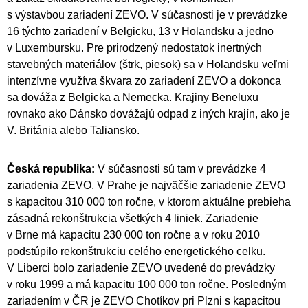
s výstavbou zariadení ZEVO. V súčasnosti je v prevádzke
16 týchto zariadení v Belgicku, 13 v Holandsku a jedno
v Luxembursku. Pre prirodzený nedostatok inertných
stavebných materiálov (štrk, piesok) sa v Holandsku veľmi
intenzívne využíva škvara zo zariadení ZEVO a dokonca
sa dováža z Belgicka a Nemecka. Krajiny Beneluxu
rovnako ako Dánsko dovážajú odpad z iných krajín, ako je
V. Británia alebo Taliansko.
Česká republika:
V súčasnosti sú tam v prevádzke 4
zariadenia ZEVO. V Prahe je najväčšie zariadenie ZEVO
s kapacitou 310 000 ton ročne, v ktorom aktuálne prebieha
zásadná rekonštrukcia všetkých 4 liniek. Zariadenie
v Brne má kapacitu 230 000 ton ročne a v roku 2010
podstúpilo rekonštrukciu celého energetického celku.
V Liberci bolo zariadenie ZEVO uvedené do prevádzky
v roku 1999 a má kapacitu 100 000 ton ročne. Posledným
zariadením v ČR je ZEVO Chotíkov pri Plzni s kapacitou