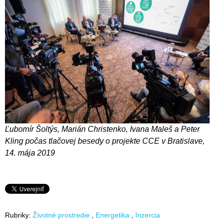
Ľubomír Šoltýs, Marián Christenko, Ivana Maleš a Peter
Kling počas tlačovej besedy o projekte CCE v Bratislave,
14. mája 2019
Rubriky:
Životné prostredie
Energetika
Inzercia