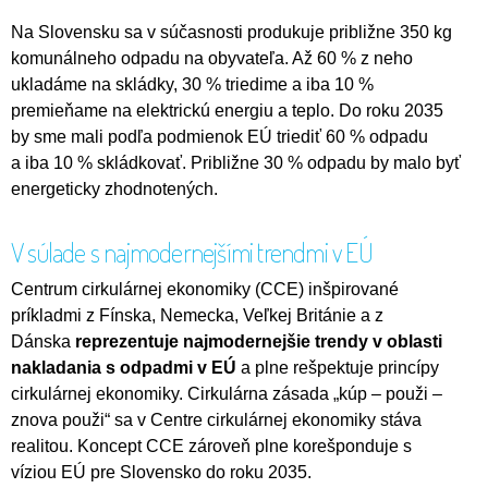
Na Slovensku sa v súčasnosti produkuje približne 350 kg
komunálneho odpadu na obyvateľa. Až 60 % z neho
ukladáme na skládky, 30 % triedime a iba 10 %
premieňame na elektrickú energiu a teplo. Do roku 2035
by sme mali podľa podmienok EÚ triediť 60 % odpadu
a iba 10 % skládkovať. Približne 30 % odpadu by malo byť
energeticky zhodnotených.
V súlade s najmodernejšími trendmi v EÚ
Centrum cirkulárnej ekonomiky (CCE) inšpirované
príkladmi z Fínska, Nemecka, Veľkej Británie a z
Dánska
reprezentuje najmodernejšie trendy v oblasti
nakladania s odpadmi v EÚ
a plne rešpektuje princípy
cirkulárnej ekonomiky. Cirkulárna zásada „kúp – použi –
znova použi“ sa v Centre cirkulárnej ekonomiky stáva
realitou. Koncept CCE zároveň plne korešponduje s
víziou EÚ pre Slovensko do roku 2035.