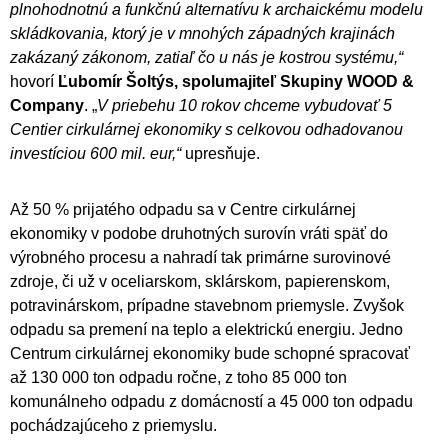
plnohodnotnú a funkčnú alternatívu k archaickému modelu
skládkovania, ktorý je v mnohých západných krajinách
zakázaný zákonom, zatiaľ čo u nás je kostrou systému,“
hovorí
Ľubomír Šoltýs, spolumajiteľ Skupiny WOOD &
Company
. „
V priebehu 10 rokov chceme vybudovať 5
Centier cirkulárnej ekonomiky s celkovou odhadovanou
investíciou 600 mil. eur,“
upresňuje.
Až 50 % prijatého odpadu sa v Centre cirkulárnej
ekonomiky v podobe druhotných surovín vráti späť do
výrobného procesu a nahradí tak primárne surovinové
zdroje, či už v oceliarskom, sklárskom, papierenskom,
potravinárskom, prípadne stavebnom priemysle. Zvyšok
odpadu sa premení na teplo a elektrickú energiu. Jedno
Centrum cirkulárnej ekonomiky bude schopné spracovať
až 130 000 ton odpadu ročne, z toho 85 000 ton
komunálneho odpadu z domácností a 45 000 ton odpadu
pochádzajúceho z priemyslu.