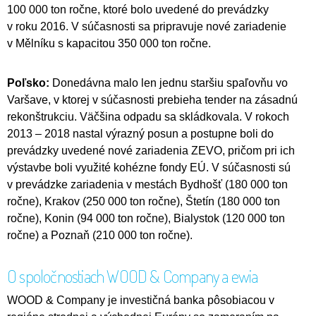
100 000 ton ročne, ktoré bolo uvedené do prevádzky
v roku 2016. V súčasnosti sa pripravuje nové zariadenie
v Mělníku s kapacitou 350 000 ton ročne.
Poľsko:
Donedávna malo len jednu staršiu spaľovňu vo
Varšave, v ktorej v súčasnosti prebieha tender na zásadnú
rekonštrukciu. Väčšina odpadu sa skládkovala. V rokoch
2013 – 2018 nastal výrazný posun a postupne boli do
prevádzky uvedené nové zariadenia ZEVO, pričom pri ich
výstavbe boli využité kohézne fondy EÚ. V súčasnosti sú
v prevádzke zariadenia v mestách Bydhošť (180 000 ton
ročne), Krakov (250 000 ton ročne), Štetín (180 000 ton
ročne), Konin (94 000 ton ročne), Bialystok (120 000 ton
ročne) a Poznaň (210 000 ton ročne).
O spoločnostiach WOOD & Company a ewia
WOOD & Company je investičná banka pôsobiacou v