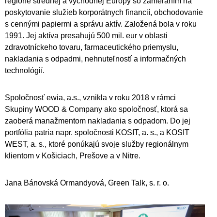
regióne strednej a východnej Európy so zameraním na
poskytovanie služieb korporátnych financií, obchodovanie
s cennými papiermi a správu aktív. Založená bola v roku
1991. Jej aktíva presahujú 500 mil. eur v oblasti
zdravotníckeho tovaru, farmaceutického priemyslu,
nakladania s odpadmi, nehnuteľností a informačných
technológií.
Spoločnosť ewia, a.s., vznikla v roku 2018 v rámci
Skupiny WOOD & Company ako spoločnosť, ktorá sa
zaoberá manažmentom nakladania s odpadom. Do jej
portfólia patria napr. spoločnosti KOSIT, a. s., a KOSIT
WEST, a. s., ktoré ponúkajú svoje služby regionálnym
klientom v Košiciach, Prešove a v Nitre.
Jana Bánovská Ormandyová, Green Talk, s. r. o.