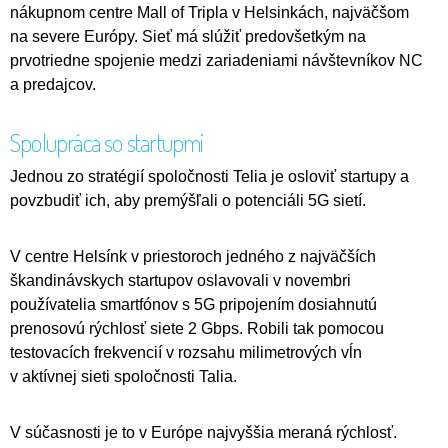
nákupnom centre Mall of Tripla v Helsinkách, najväčšom
na severe Európy. Sieť má slúžiť predovšetkým na
prvotriedne spojenie medzi zariadeniami návštevníkov NC
a predajcov.
Spolupráca so startupmi
Jednou zo stratégií spoločnosti Telia je osloviť startupy a
povzbudiť ich, aby premýšľali o potenciáli 5G sietí.
V centre Helsínk v priestoroch jedného z najväčších
škandinávskych startupov oslavovali v novembri
používatelia smartfónov s 5G pripojením dosiahnutú
prenosovú rýchlosť siete 2 Gbps. Robili tak pomocou
testovacích frekvencií v rozsahu milimetrových vĺn
v aktívnej sieti spoločnosti Talia.
V súčasnosti je to v Európe najvyššia meraná rýchlosť.