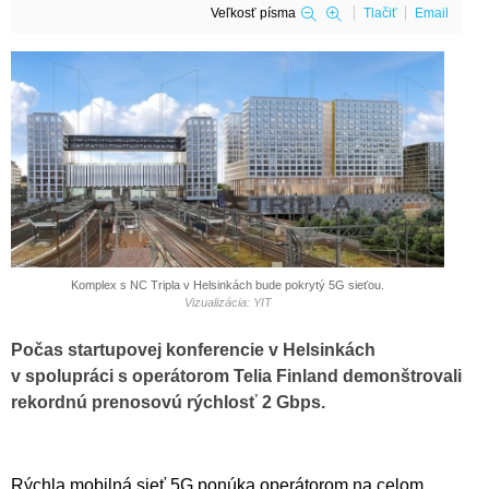
Veľkosť písma
Tlačiť
Email
Komplex s NC Tripla v Helsinkách bude pokrytý 5G sieťou.
Vizualizácia: YIT
Počas startupovej konferencie v Helsinkách
v spolupráci s operátorom Telia Finland demonštrovali
rekordnú prenosovú rýchlosť 2 Gbps.
Rýchla mobilná sieť 5G ponúka operátorom na celom