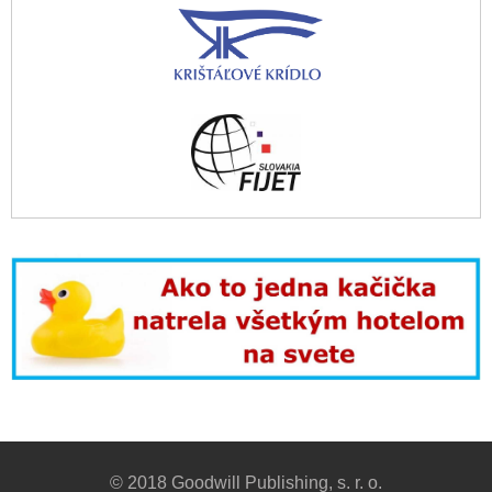
© 2018 Goodwill Publishing, s. r. o.