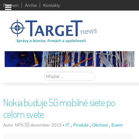
Partneri
Archiv
Kontakty
Hľadať
Nokia buduje 5G mobilné siete po
celom svete
-
Autor NPS
december 2019
IT
Produkt
Obchod
Event