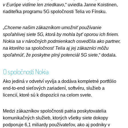
v Európe vidíme len zriedkavo
,“ uviedla Janne Koistinen,
riaditeľka programu 5G spoločnosti Telia vo Fínsku.
„
Chceme našim zákazníkom umožniť používanie
spoľahlivej siete 5G, ktorá by mohla byť oporou ich firiem.
Nokia sa v náročných podmienkach osvedčila ako partner,
na ktorého sa spoločnosť Telia aj jej zákazníci môžu
spoľahnúť, že poskytne plný potenciál 5G siete
,“ dodala.
O spoločnosti Nokia
Ako jediná v odvetví vyvíja a dodáva kompletné portfólio
end-to-end sieťových zariadení, softvéru, služieb a
licencií, ktoré sú k dispozícii na celom svete.
Medzi zákazníkov spoločnosti patria poskytovatelia
komunikačných služieb, ktorých všetky siete dokopy
podporuje 6,1 miliardy používateľov, ako aj podniky v