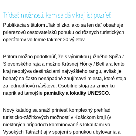
Tridsať možností, kam sa dá v kraji ísť pozrieť
Publikácia s titulom „Tak blízko, ako sa len dá“ obsahuje
prierezovú cestovateľskú ponuku od rôznych turistických
operátorov vo forme takmer 30 výletov.
Pritom možno podotknúť, že s výnimkou južného Spiša /
Slovenského raja a možno Krásnej Hôrky / Betliara tento
kraj neoplýva destináciami najvyššieho rangu, avšak je
bohatý na často nenápadné zaujímavé miesta, ktoré stoja
za jednodňovú návštevu. Osobitne stoja za zmienku
napríklad tamojšie
pamiatky a lokality UNESCO
.
Nový katalóg sa snaží priniesť komplexný prehľad
turisticko-zážitkových možností v Košickom kraji (v
niektorých prípadoch kombinované s lokalitami vo
Vysokých Tatrách) aj v spojení s ponukou ubytovania a