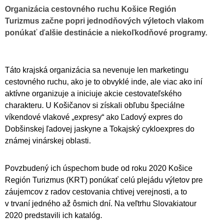
Organizácia cestovného ruchu Košice Región
Turizmus začne popri jednodňových výletoch vlakom
ponúkať ďalšie destinácie a niekoľkodňové programy.
Táto krajská organizácia sa nevenuje len marketingu
cestovného ruchu, ako je to obvyklé inde, ale viac ako iní
aktívne organizuje a iniciuje akcie cestovateľského
charakteru. U Košičanov si získali obľubu špeciálne
víkendové vlakové „expresy“ ako Ľadový expres do
Dobšinskej ľadovej jaskyne a Tokajský cykloexpres do
známej vinárskej oblasti.
Povzbudený ich úspechom bude od roku 2020 Košice
Región Turizmus (KRT) ponúkať celú plejádu výletov pre
záujemcov z radov cestovania chtivej verejnosti, a to
v trvaní jedného až ôsmich dní. Na veľtrhu Slovakiatour
2020 predstavili ich katalóg.