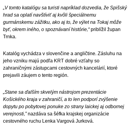
„V tomto katalógu sa turisti napríklad dozvedia, že Spišský
hrad sa oplatí navštíviť aj kvôli špeciálnemu
gurmánskemu zážitku, ako aj to, že výlet na Tokaj môže
byť, okrem iného, o spoznávaní histórie,“
priblížil župan
Trnka.
Katalóg vychádza v slovenčine a angličtine. Zásluhu na
jeho vzniku majú podľa KRT dobré vzťahy so
zahraničnými zástupcami cestovných kancelárií, ktoré
prejavili záujem o tento región.
„Stane sa ďalším skvelým nástrojom prezentácie
Košického kraja v zahraničí, a to len podporí zvýšenie
dopytu po pobytovej ponuke zo strany laickej aj odbornej
verejnosti,”
nazdáva sa šéfka krajskej organizácie
cestovného ruchu Lenka Vargová Jurková.