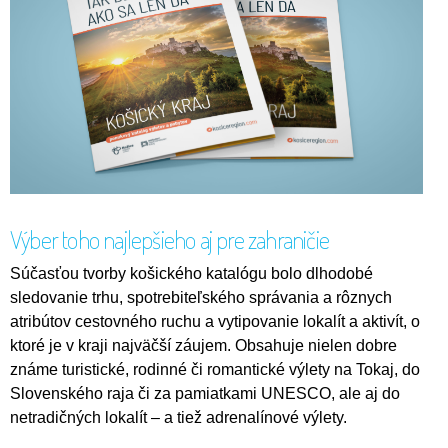
Výber toho najlepšieho aj pre zahraničie
Súčasťou tvorby košického katalógu bolo dlhodobé
sledovanie trhu, spotrebiteľského správania a rôznych
atribútov cestovného ruchu a vytipovanie lokalít a aktivít, o
ktoré je v kraji najväčší záujem. Obsahuje nielen dobre
známe turistické, rodinné či romantické výlety na Tokaj, do
Slovenského raja či za pamiatkami UNESCO, ale aj do
netradičných lokalít – a tiež adrenalínové výlety.