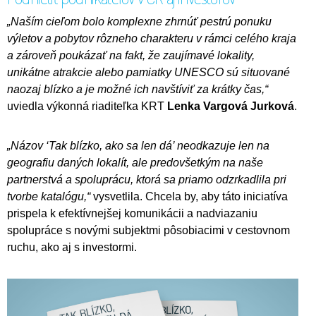
„Naším cieľom bolo komplexne zhrnúť pestrú ponuku
výletov a pobytov rôzneho charakteru v rámci celého kraja
a zároveň poukázať na fakt, že zaujímavé lokality,
unikátne atrakcie alebo pamiatky UNESCO sú situované
naozaj blízko a je možné ich navštíviť za krátky čas,“
uviedla výkonná riaditeľka KRT
Lenka Vargová Jurková
.
„Názov ‘Tak blízko, ako sa len dá’ neodkazuje len na
geografiu daných lokalít, ale predovšetkým na naše
partnerstvá a spoluprácu, ktorá sa priamo odzrkadlila pri
tvorbe katalógu,“
vysvetlila. Chcela by, aby táto iniciatíva
prispela k efektívnejšej komunikácii a nadviazaniu
spolupráce s novými subjektmi pôsobiacimi v cestovnom
ruchu, ako aj s investormi.