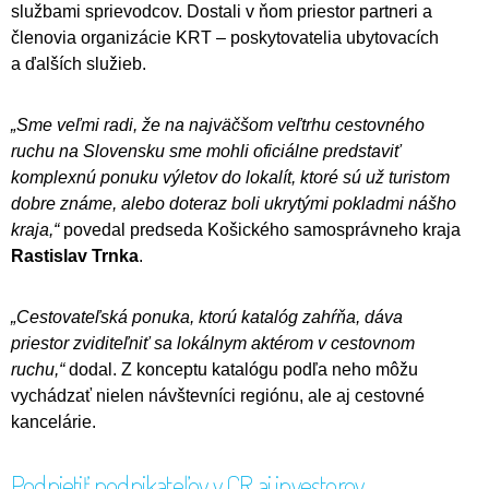
službami sprievodcov. Dostali v ňom priestor partneri a
členovia organizácie KRT – poskytovatelia ubytovacích
a ďalších služieb.
„Sme veľmi radi, že na najväčšom veľtrhu cestovného
ruchu na Slovensku sme mohli oficiálne predstaviť
komplexnú ponuku výletov do lokalít, ktoré sú už turistom
dobre známe, alebo doteraz boli ukrytými pokladmi nášho
kraja,“
povedal predseda Košického samosprávneho kraja
Rastislav Trnka
.
„Cestovateľská ponuka, ktorú katalóg zahŕňa, dáva
priestor zviditeľniť sa lokálnym aktérom v cestovnom
ruchu,“
dodal. Z konceptu katalógu podľa neho môžu
vychádzať nielen návštevníci regiónu, ale aj cestovné
kancelárie.
Podnietiť podnikateľov v CR aj investorov