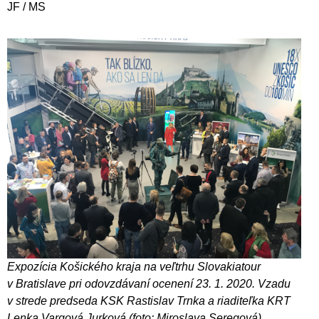
JF / MS
Expozícia Košického kraja na veľtrhu Slovakiatour
v Bratislave pri odovzdávaní ocenení 23. 1. 2020. Vzadu
v strede predseda KSK Rastislav Trnka a riaditeľka KRT
Lenka Vargová Jurková (foto: Miroslava Seregová).