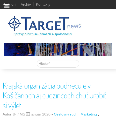
Partneri
Archiv
Kontakty
Hľadať
Krajská organizácia podnecuje v
Košičanoch aj cudzincoch chuť urobiť
si výlet
-
Autor JF / MS
január 2020
Cestovný ruch
Marketing