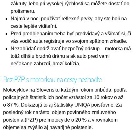
zákruty, lebo pri vysokej rýchlosti sa môžete dostať do
protismeru.
Najmä v noci používať reflexné prvky, aby ste boli na
ceste lepšie viditeľní.
Pred predbiehaním treba byť predvídavý a všímať si, či
vás vodič auta registruje vo svojom spätnom zrkadle.
Nezabúdať dodržiavať bezpečný odstup – motorka má
totiž dlhšiu brzdnú dráhu a ak auto pred vami
nečakane zabrzdí, hrozí kolízia.
Bez PZP s motorkou na cesty nechoďte
Motocyklov na Slovensku každým rokom pribúda, podľa
policajných štatistík ich počet vzrástol za 10 rokov o až
o 87 %. Dokazujú to aj štatistiky UNIQA poisťovne. Za
posledný rok narástol objem povinného zmluvného
poistenia (PZP) pre motocykle o 20 % a v rovnakom
objeme sa zvýšilo aj havarijné poistenie.