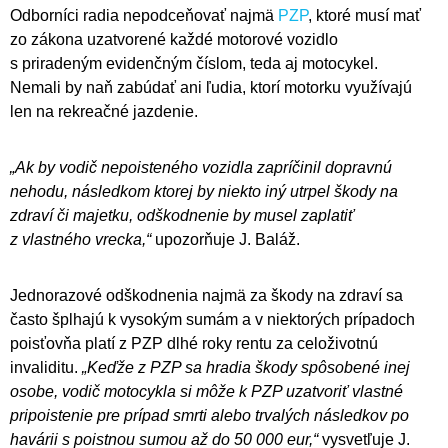
Odborníci radia nepodceňovať najmä
PZP
, ktoré musí mať
zo zákona uzatvorené každé motorové vozidlo
s priradeným evidenčným číslom, teda aj motocykel.
Nemali by naň zabúdať ani ľudia, ktorí motorku využívajú
len na rekreačné jazdenie.
„Ak by vodič nepoisteného vozidla zapríčinil dopravnú
nehodu, následkom ktorej by niekto iný utrpel škody na
zdraví či majetku, odškodnenie by musel zaplatiť
z vlastného vrecka,“
upozorňuje J. Baláž.
Jednorazové odškodnenia najmä za škody na zdraví sa
často šplhajú k vysokým sumám a v niektorých prípadoch
poisťovňa platí z PZP dlhé roky rentu za celoživotnú
invaliditu.
„Keďže z PZP sa hradia škody spôsobené inej
osobe, vodič motocykla si môže k PZP uzatvoriť vlastné
pripoistenie pre prípad smrti alebo trvalých následkov po
havárii s poistnou sumou až do 50 000 eur,“
vysvetľuje J.