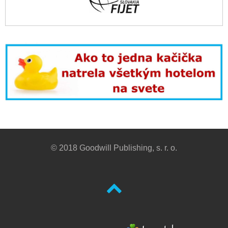
© 2018 Goodwill Publishing, s. r. o.