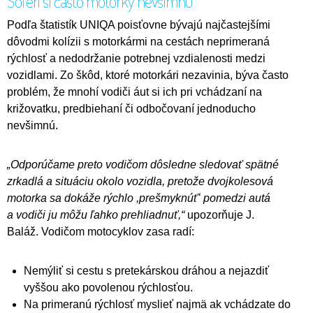
Šoféri si často motorky nevšimnú
Podľa štatistík UNIQA poisťovne bývajú najčastejšími
dôvodmi kolízii s motorkármi na cestách neprimeraná
rýchlosť a nedodržanie potrebnej vzdialenosti medzi
vozidlami. Zo škôd, ktoré motorkári nezavinia, býva často
problém, že mnohí vodiči áut si ich pri vchádzaní na
križovatku, predbiehaní či odbočovaní jednoducho
nevšimnú.
„Odporúčame preto vodičom dôsledne sledovať spätné
zrkadlá a situáciu okolo vozidla, pretože dvojkolesová
motorka sa dokáže rýchlo ,prešmyknúťʻ pomedzi autá
a vodiči ju môžu ľahko prehliadnuť,“
upozorňuje J.
Baláž. Vodičom motocyklov zasa radí:
Nemýliť si cestu s pretekárskou dráhou a nejazdiť
vyššou ako povolenou rýchlosťou.
Na primeranú rýchlosť myslieť najmä ak vchádzate do