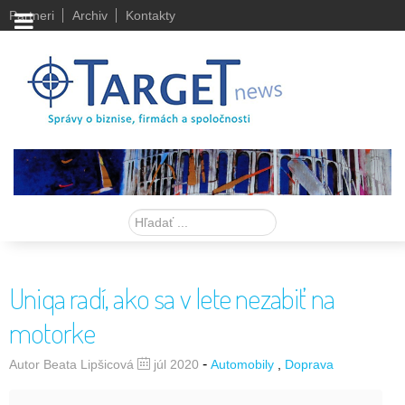
Partneri
Archiv
Kontakty
Hľadať
Uniqa radí, ako sa v lete nezabiť na
motorke
-
Autor Beata Lipšicová
júl 2020
Automobily
Doprava