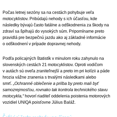
Počas letnej sezóny sa na cestách pohybuje veľa
motocyklistov. Pribúdajú nehody s ich účasťou, kde
následky bývajú často fatálne a odškodnenia za škody na
zdraví sa šplhajú do vysokých súm. Pripomíname preto
pravidlá pre bezpečnú jazdu ako aj základné informácie
o odškodnení v prípade dopravnej nehody.
Podľa policajných štatistík v minulom roku zahynulo na
slovenských cestách 21 motocyklistov. Oproti vodičom
v autách sú oveľa zraniteľnejší a preto im pri kolízii a páde
hrozia vážne zranenia s trvalými následkami alebo
smrť.
„Ochranné oblečenie a prilba by preto mali byť
samozrejmosťou, rovnako tak kontrola technického stavu
motocykla,“
hovorí riaditeľ oddelenia poistenia motorových
vozidiel UNIQA poisťovne Július Baláž.