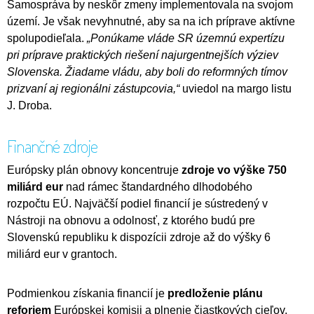
Samospráva by neskôr zmeny implementovala na svojom
území. Je však nevyhnutné, aby sa na ich príprave aktívne
spolupodieľala.
„Ponúkame vláde SR územnú expertízu
pri príprave praktických riešení najurgentnejších výziev
Slovenska. Žiadame vládu, aby boli do reformných tímov
prizvaní aj regionálni zástupcovia,“
uviedol na margo listu
J. Droba.
Finančné zdroje
Európsky plán obnovy koncentruje
zdroje vo výške 750
miliárd eur
nad rámec štandardného dlhodobého
rozpočtu EÚ. Najväčší podiel financií je sústredený v
Nástroji na obnovu a odolnosť, z ktorého budú pre
Slovenskú republiku k dispozícii zdroje až do výšky 6
miliárd eur v grantoch.
Podmienkou získania financií je
predloženie plánu
reforiem
Európskej komisii a plnenie čiastkových cieľov,