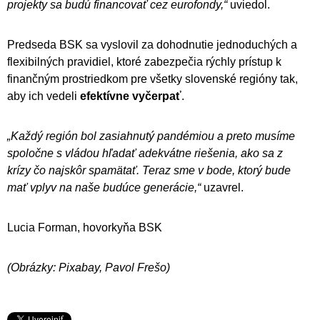
projekty sa budú financovať cez eurofondy,“
uviedol.
Predseda BSK sa vyslovil za dohodnutie jednoduchých a
flexibilných pravidiel, ktoré zabezpečia rýchly prístup k
finančným prostriedkom pre všetky slovenské regióny tak,
aby ich vedeli
efektívne vyčerpať
.
„Každý región bol zasiahnutý pandémiou a preto musíme
spoločne s vládou hľadať adekvátne riešenia, ako sa z
krízy čo najskôr spamätať. Teraz sme v bode, ktorý bude
mať vplyv na naše budúce generácie,“
uzavrel.
Lucia Forman, hovorkyňa BSK
(Obrázky: Pixabay, Pavol Frešo)