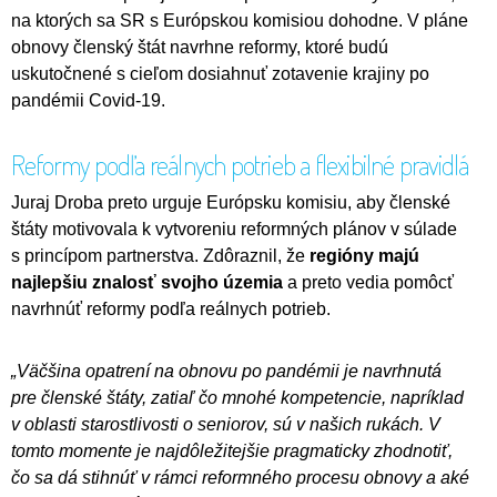
na ktorých sa SR s Európskou komisiou dohodne. V pláne
obnovy členský štát navrhne reformy, ktoré budú
uskutočnené s cieľom dosiahnuť zotavenie krajiny po
pandémii Covid-19.
Reformy podľa reálnych potrieb a flexibilné pravidlá
Juraj Droba preto urguje Európsku komisiu, aby členské
štáty motivovala k vytvoreniu reformných plánov v súlade
s princípom partnerstva. Zdôraznil, že
regióny majú
najlepšiu znalosť svojho územia
a preto vedia pomôcť
navrhnúť reformy podľa reálnych potrieb.
„Väčšina opatrení na obnovu po pandémii je navrhnutá
pre členské štáty, zatiaľ čo mnohé kompetencie, napríklad
v oblasti starostlivosti o seniorov, sú v našich rukách. V
tomto momente je najdôležitejšie pragmaticky zhodnotiť,
čo sa dá stihnúť v rámci reformného procesu obnovy a aké