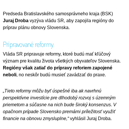
Predseda Bratislavského samosprávneho kraja (BSK)
Juraj Droba
vyzýva vládu SR, aby zapojila regióny do
príprav plánu obnovy Slovenska.
Pripravované reformy
Vláda SR pripravuje reformy, ktoré budú mať kľúčový
význam pre kvalitu života všetkých obyvateľov Slovenska.
Regióny však zatiaľ do prípravy reforiem zapojené
neboli
, no neskôr budú musieť zavádzať do praxe.
„Tieto reformy môžu byť úspešné iba ak navrhnú
perspektívne investície pre dlhodobý rozvoj s územným
priemetom a súčasne na nich bude široký konsenzus. V
opačnom prípade Slovensko premárni príležitosť využiť
financie na obnovu zmysluplne,“
vyhlásil Juraj Droba.