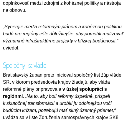
doplnkovosť medzi zdrojmi z kohéznej politiky a nástroja
na obnovu.
„Synergie medzi reformným plánom a kohéznou politikou
budú pre regióny ešte dôležitejšie, aby pomohli realizovať
významné infraštruktúrne projekty v blízkej budúcnosti,“
uviedol.
Spoločný list vláde
Bratislavský župan preto inicioval spoločný list žúp vláde
SR, v ktorom predsedovia krajov žiadajú, aby vláda
reformné plány pripravovala
v
úzkej spolupráci s
regiónmi
.
„Na to, aby boli reformy úspešné, prispeli
k skutočnej transformácii a urobili ju odolnejšou voči
budúcim krízam, potrebujú mať silný územný priemet,“
uvádza sa v liste Združenia samosprávnych krajov SK8.