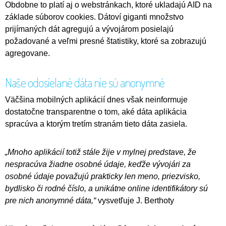
Obdobne to platí aj o webstránkach, ktoré ukladajú AID na
základe súborov cookies. Dátoví giganti množstvo
prijímaných dát agregujú a vývojárom posielajú
požadované a veľmi presné štatistiky, ktoré sa zobrazujú
agregovane.
Naše odosielané dáta nie sú anonymné
Väčšina mobilných aplikácií dnes však neinformuje
dostatočne transparentne o tom, aké dáta aplikácia
spracúva a ktorým tretím stranám tieto dáta zasiela.
„Mnoho aplikácií totiž stále žije v mylnej predstave, že
nespracúva žiadne osobné údaje, keďže vývojári za
osobné údaje považujú prakticky len meno, priezvisko,
bydlisko či rodné číslo, a unikátne online identifikátory sú
pre nich anonymné dáta,“
vysvetľuje J. Berthoty