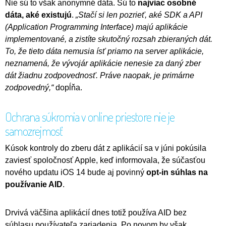
Nie sú to však anonymné dáta. Sú to
najviac osobné
dáta, aké existujú
.
„Stačí si len pozrieť, aké SDK a API
(Application Programming Interface) majú aplikácie
implementované, a zistíte skutočný rozsah zbieraných dát.
To, že tieto dáta nemusia ísť priamo na server aplikácie,
neznamená, že vývojár aplikácie nenesie za daný zber
dát žiadnu zodpovednosť. Práve naopak, je primárne
zodpovedný,“
dopĺňa.
Ochrana súkromia v online priestore nie je
samozrejmosť
Kúsok kontroly do zberu dát z aplikácií sa v júni pokúsila
zaviesť spoločnosť Apple, keď informovala, že súčasťou
nového updatu iOS 14 bude aj povinný
opt-in súhlas na
používanie AID
.
Drvivá väčšina aplikácií dnes totiž používa AID bez
súhlasu používateľa zariadenia. Po novom by však