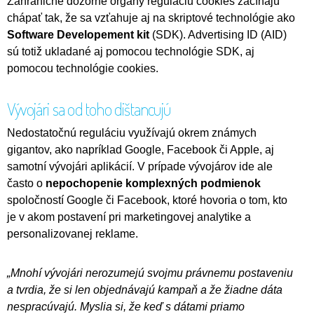
Zahraničné dozorné orgány reguláciu cookies začínajú
chápať tak, že sa vzťahuje aj na skriptové technológie ako
Software Developement kit
(SDK). Advertising ID (AID)
sú totiž ukladané aj pomocou technológie SDK, aj
pomocou technológie cookies.
Vývojári sa od toho dištancujú
Nedostatočnú reguláciu využívajú okrem známych
gigantov, ako napríklad Google, Facebook či Apple, aj
samotní vývojári aplikácií. V prípade vývojárov ide ale
často o
nepochopenie komplexných podmienok
spoločností Google či Facebook, ktoré hovoria o tom, kto
je v akom postavení pri marketingovej analytike a
personalizovanej reklame.
„Mnohí vývojári nerozumejú svojmu právnemu postaveniu
a tvrdia, že si len objednávajú kampaň a že žiadne dáta
nespracúvajú. Myslia si, že keď s dátami priamo