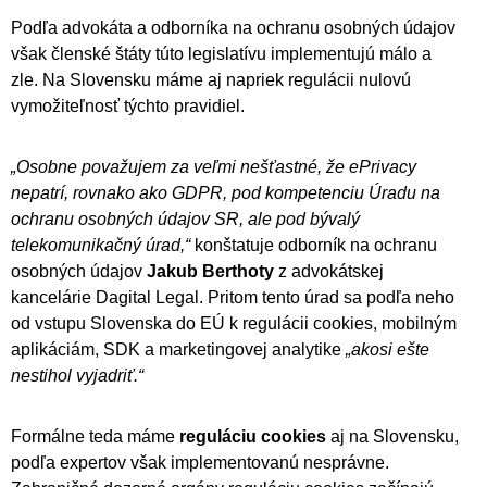
Podľa advokáta a odborníka na ochranu osobných údajov
však členské štáty túto legislatívu implementujú málo a
zle. Na Slovensku máme aj napriek regulácii nulovú
vymožiteľnosť týchto pravidiel.
„Osobne považujem za veľmi nešťastné, že ePrivacy
nepatrí, rovnako ako GDPR, pod kompetenciu Úradu na
ochranu osobných údajov SR, ale pod bývalý
telekomunikačný úrad,“
konštatuje odborník na ochranu
osobných údajov
Jakub Berthoty
z advokátskej
kancelárie Dagital Legal. Pritom tento úrad sa podľa neho
od vstupu Slovenska do EÚ k regulácii cookies, mobilným
aplikáciám, SDK a marketingovej analytike
„akosi ešte
nestihol vyjadriť.“
Formálne teda máme
reguláciu cookies
aj na Slovensku,
podľa expertov však implementovanú nesprávne.