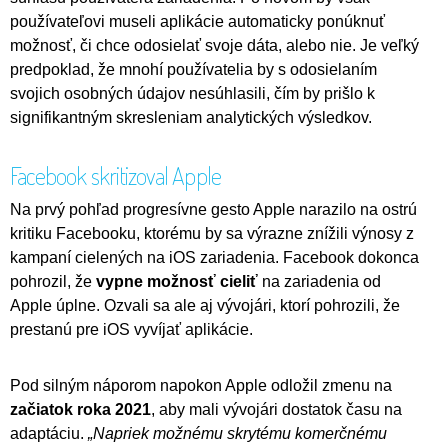
používateľovi museli aplikácie automaticky ponúknuť
možnosť, či chce odosielať svoje dáta, alebo nie. Je veľký
predpoklad, že mnohí používatelia by s odosielaním
svojich osobných údajov nesúhlasili, čím by prišlo k
signifikantným skresleniam analytických výsledkov.
Facebook skritizoval Apple
Na prvý pohľad progresívne gesto Apple narazilo na ostrú
kritiku Facebooku, ktorému by sa výrazne znížili výnosy z
kampaní cielených na iOS zariadenia. Facebook dokonca
pohrozil, že
vypne možnosť cieliť
na zariadenia od
Apple úplne. Ozvali sa ale aj vývojári, ktorí pohrozili, že
prestanú pre iOS vyvíjať aplikácie.
Pod silným náporom napokon Apple odložil zmenu na
začiatok roka 2021
, aby mali vývojári dostatok času na
adaptáciu.
„Napriek možnému skrytému komerčnému