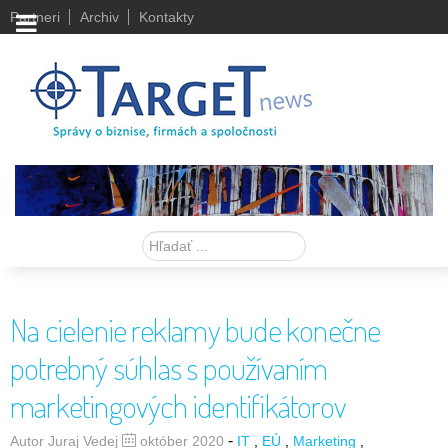
Partneri
Archiv
Kontakty
Hľadať
Na cielenie reklamy bude konečne
potrebný súhlas s používaním
marketingových identifikátorov
-
Autor Juraj Vedej
október 2020
IT
EÚ
Marketing