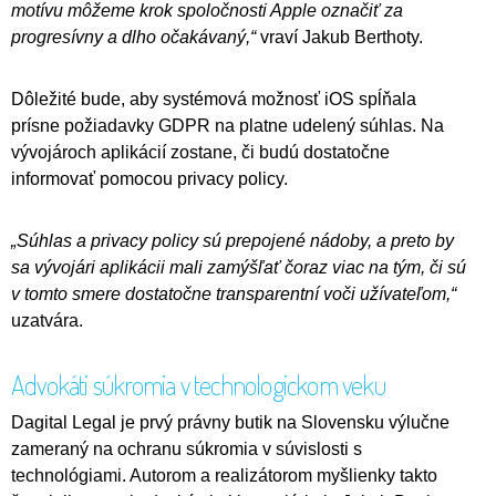
motívu môžeme krok spoločnosti Apple označiť za
progresívny a dlho očakávaný,“
vraví Jakub Berthoty.
Dôležité bude, aby systémová možnosť iOS spĺňala
prísne požiadavky GDPR na platne udelený súhlas. Na
vývojároch aplikácií zostane, či budú dostatočne
informovať pomocou privacy policy.
„Súhlas a privacy policy sú prepojené nádoby, a preto by
sa vývojári aplikácii mali zamýšľať čoraz viac na tým, či sú
v tomto smere dostatočne transparentní voči užívateľom,“
uzatvára.
Advokáti súkromia v technologickom veku
Dagital Legal je prvý právny butik na Slovensku výlučne
zameraný na ochranu súkromia v súvislosti s
technológiami. Autorom a realizátorom myšlienky takto