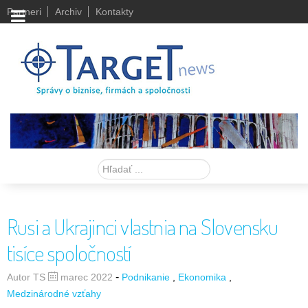
Partneri
Archiv
Kontakty
Hľadať
Rusi a Ukrajinci vlastnia na Slovensku
tisíce spoločností
-
Autor TS
marec 2022
Podnikanie
Ekonomika
Medzinárodné vzťahy