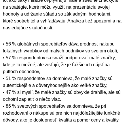
to, ako tlaky inflácie ovplyvňujú malé a stredné značky, a
na stratégie, ktoré môžu využiť na prezentáciu svojej
hodnoty a udržanie súladu so základnými hodnotami,
ktoré spotrebitelia vyhľadávajú. Analýza tiež upozornila na
nasledujúce skutočnosti:
• 56 % globálnych spotrebiteľov dáva prednosť nákupu
lokálnych výrobkov od malých podnikov vo svojom okolí,
• 57 % respondentov sa snaží podporovať malé značky,
kde je to možné, ale zisťujú, že je ťažšie ich nájsť na
pultoch obchodov,
• 51 % respondentov sa domnieva, že malé značky sú
autentickejšie a dôveryhodnejšie ako veľké značky,
• 47 % si myslí, že malé značky sú obvykle drahšie, ale sú
ochotní zaplatiť o niečo viac,
• 86 % svetových spotrebiteľov sa domnieva, že pri
rozhodovaní o nákupe sú pre nich najdôležitejšie funkčné
dôvody, ako je dostupnosť, kvalita a pomer ceny a kvality.