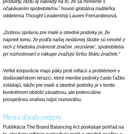
produkty, rastú aj náklady na to, že sa minieme s
očakávaním spotrebiteľov,"
hovorí globálna riaditeľka
oddelenia Thought Leadership Lauren Fernandesová.
„Dobrou správou pre malé a stredné podniky je, že
napriek tomu, že podľa našej nedávnej štúdie sú mnohé z
nich z hľadiska známosti značne ‚neznámeʻ, spotrebitelia
pri rozhodovaní o nákupe zvažujú širšiu škálu značiek.“
Veľké korporácie majú páky proti inflácii a problémom v
dodávateľskom reťazci, ktoré menšie podniky často ťažko
zvládajú, takže pre malé a stredné podniky je v tomto
konkrétnom období zásadnou, ale potenciálne
prospešnou snahou nájsť rovnováhu.
Miera a dôvody podpory
Publikácia The Brand Balancing Act poskytuje pohľad na