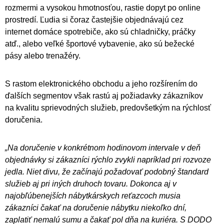
rozmermi a vysokou hmotnosťou, rastie dopyt po online
prostredí. Ľudia si čoraz častejšie objednávajú cez
internet domáce spotrebiče, ako sú chladničky, práčky
atď., alebo veľké športové vybavenie, ako sú bežecké
pásy alebo trenažéry.
S rastom elektronického obchodu a jeho rozšírením do
ďalších segmentov však rastú aj požiadavky zákazníkov
na kvalitu sprievodných služieb, predovšetkým na rýchlosť
doručenia.
„Na doručenie v konkrétnom hodinovom intervale v deň
objednávky si zákazníci rýchlo zvykli napríklad pri rozvoze
jedla. Niet divu, že začínajú požadovať podobný štandard
služieb aj pri iných druhoch tovaru. Dokonca aj v
najobľúbenejších nábytkárskych reťazcoch musia
zákazníci čakať na doručenie nábytku niekoľko dní,
zaplatiť nemalú sumu a čakať pol dňa na kuriéra. S DODO