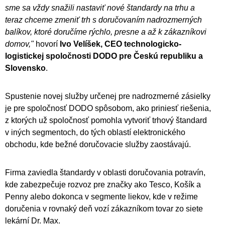
sme sa vždy snažili nastaviť nové štandardy na trhu a
teraz chceme zmeniť trh s doručovaním nadrozmerných
balíkov, ktoré doručíme rýchlo, presne a až k zákazníkovi
domov,"
hovorí
Ivo Velíšek, CEO technologicko-
logistickej spoločnosti DODO pre Českú republiku a
Slovensko
.
Spustenie novej služby určenej pre nadrozmerné zásielky
je pre spoločnosť DODO spôsobom, ako priniesť riešenia,
z ktorých už spoločnosť pomohla vytvoriť trhový štandard
v iných segmentoch, do tých oblastí elektronického
obchodu, kde bežné doručovacie služby zaostávajú.
Firma zaviedla štandardy v oblasti doručovania potravín,
kde zabezpečuje rozvoz pre značky ako Tesco, Košík a
Penny alebo dokonca v segmente liekov, kde v režime
doručenia v rovnaký deň vozí zákazníkom tovar zo siete
lekární Dr. Max.