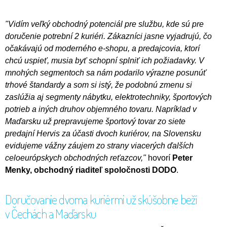
"Vidím veľký obchodný potenciál pre službu, kde sú pre
doručenie potrební 2 kuriéri. Zákazníci jasne vyjadrujú, čo
očakávajú od moderného e-shopu, a predajcovia, ktorí
chcú uspieť, musia byť schopní splniť ich požiadavky. V
mnohých segmentoch sa nám podarilo výrazne posunúť
trhové štandardy a som si istý, že podobnú zmenu si
zaslúžia aj segmenty nábytku, elektrotechniky, športových
potrieb a iných druhov objemného tovaru. Napríklad v
Maďarsku už prepravujeme športový tovar zo siete
predajní Hervis za účasti dvoch kuriérov, na Slovensku
evidujeme vážny záujem zo strany viacerých ďalších
celoeurópskych obchodných reťazcov,"
hovorí
Peter
Menky, obchodný riaditeľ spoločnosti DODO
.
Doručovanie dvoma kuriérmi už skúšobne beží
v Čechách a Maďarsku