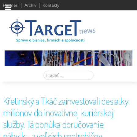
Partneri
Archiv
Kontakty
Hľadať
Křetinský a Tkáč zainvestovali desiatky
miliónov do inovatívnej kuriérskej
služby. Tá ponúka doručovanie
nábytku a veľkých spotrebičov