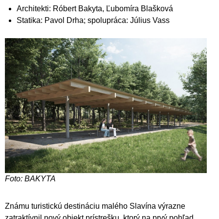
Architekti: Róbert Bakyta, Ľubomíra Blašková
Statika: Pavol Drha; spolupráca: Július Vass
Foto: BAKYTA
Známu turistickú destináciu malého Slavína výrazne
zatraktívnil nový objekt prístrešku, ktorý na prvý pohľad