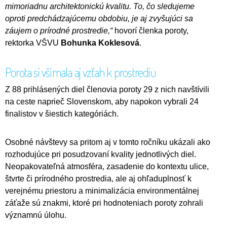
mimoriadnu architektonickú kvalitu. To, čo sledujeme
oproti predchádzajúcemu obdobiu, je aj zvyšujúci sa
záujem o prírodné prostredie,“
hovorí členka poroty,
rektorka VŠVU
Bohunka Koklesová
.
Porota si všímala aj vzťah k prostrediu
Z 88 prihlásených diel členovia poroty 29 z nich navštívili
na ceste naprieč Slovenskom, aby napokon vybrali 24
finalistov v šiestich kategóriách.
Osobné návštevy sa pritom aj v tomto ročníku ukázali ako
rozhodujúce pri posudzovaní kvality jednotlivých diel.
Neopakovateľná atmosféra, zasadenie do kontextu ulice,
štvrte či prírodného prostredia, ale aj ohľaduplnosť k
verejnému priestoru a minimalizácia environmentálnej
záťaže sú znakmi, ktoré pri hodnoteniach poroty zohrali
významnú úlohu.