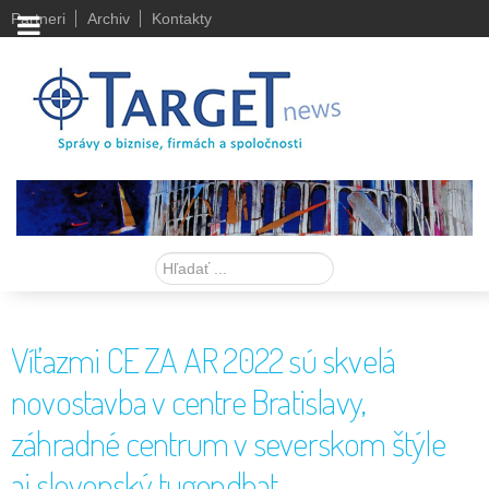
Partneri
Archiv
Kontakty
Hľadať
Víťazmi CE ZA AR 2022 sú skvelá
novostavba v centre Bratislavy,
záhradné centrum v severskom štýle
aj slovenský tugendhat