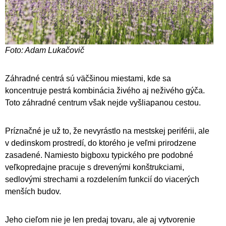
Foto: Adam Lukačovič
Záhradné centrá sú väčšinou miestami, kde sa
koncentruje pestrá kombinácia živého aj neživého gýča.
Toto záhradné centrum však nejde vyšliapanou cestou.
Príznačné je už to, že nevyrástlo na mestskej periférii, ale
v dedinskom prostredí, do ktorého je veľmi prirodzene
zasadené. Namiesto bigboxu typického pre podobné
veľkopredajne pracuje s drevenými konštrukciami,
sedlovými strechami a rozdelením funkcií do viacerých
menších budov.
Jeho cieľom nie je len predaj tovaru, ale aj vytvorenie