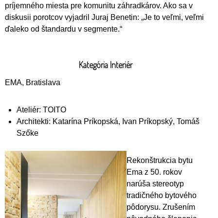
príjemného miesta pre komunitu záhradkárov. Ako sa v
diskusii porotcov vyjadril Juraj Benetin: „Je to veľmi, veľmi
ďaleko od štandardu v segmente.“
Kategória Interiér
EMA, Bratislava
Ateliér: TOITO
Architekti: Katarína Príkopská, Ivan Príkopský, Tomáš
Szőke
Rekonštrukcia bytu
Ema z 50. rokov
narúša stereotyp
tradičného bytového
pôdorysu. Zrušením