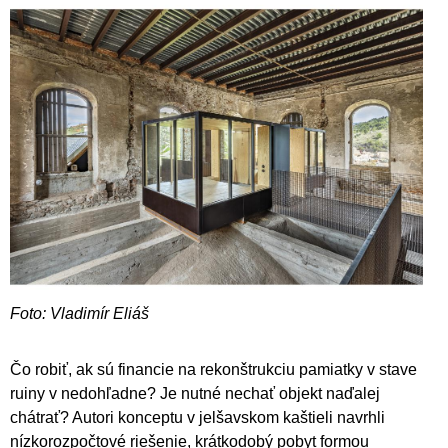
Foto: Vladimír Eliáš
Čo robiť, ak sú financie na rekonštrukciu pamiatky v stave
ruiny v nedohľadne? Je nutné nechať objekt naďalej
chátrať? Autori konceptu v jelšavskom kaštieli navrhli
nízkorozpočtové riešenie, krátkodobý pobyt formou