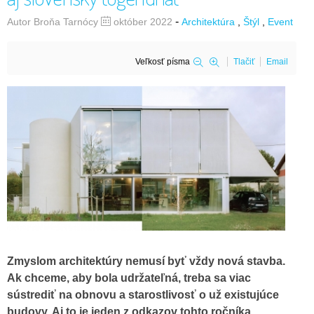
-
Autor Broňa Tarnócy
október 2022
Architektúra
Štýl
Event
Veľkosť písma
Tlačiť
Email
Zmyslom architektúry nemusí byť vždy nová stavba.
Ak chceme, aby bola udržateľná, treba sa viac
sústrediť na obnovu a starostlivosť o už existujúce
budovy. Aj to je jeden z odkazov tohto ročníka