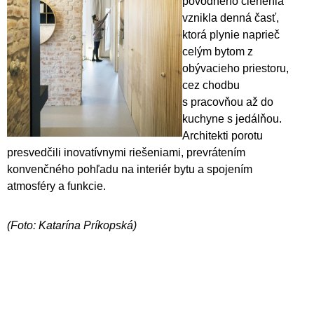
pôvodného členenia
vznikla denná časť,
ktorá plynie naprieč
celým bytom z
obývacieho priestoru,
cez chodbu
s pracovňou až do
kuchyne s jedálňou.
Architekti porotu
presvedčili inovatívnymi riešeniami, prevrátením
konvenčného pohľadu na interiér bytu a spojením
atmosféry a funkcie.
(Foto: Katarína Príkopská)