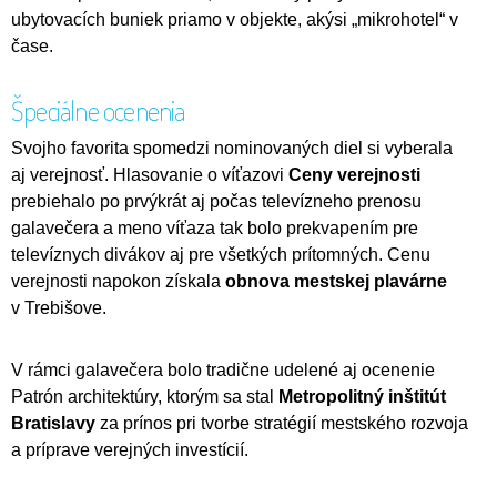
ubytovacích buniek priamo v objekte, akýsi „mikrohotel“ v
čase.
Špeciálne ocenenia
Svojho favorita spomedzi nominovaných diel si vyberala
aj verejnosť. Hlasovanie o víťazovi
Ceny verejnosti
prebiehalo po prvýkrát aj počas televízneho prenosu
galavečera a meno víťaza tak bolo prekvapením pre
televíznych divákov aj pre všetkých prítomných. Cenu
verejnosti napokon získala
obnova mestskej plavárne
v Trebišove.
V rámci galavečera bolo tradične udelené aj ocenenie
Patrón architektúry, ktorým sa stal
Metropolitný inštitút
Bratislavy
za prínos pri tvorbe stratégií mestského rozvoja
a príprave verejných investícií.