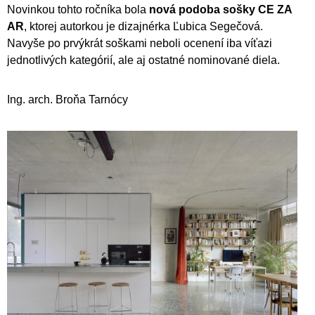
Novinkou tohto ročníka bola
nová podoba sošky CE ZA
AR
, ktorej autorkou je dizajnérka Ľubica Segečová.
Navyše po prvýkrát soškami neboli ocenení iba víťazi
jednotlivých kategórií, ale aj ostatné nominované diela.
Ing. arch. Broňa Tarnócy