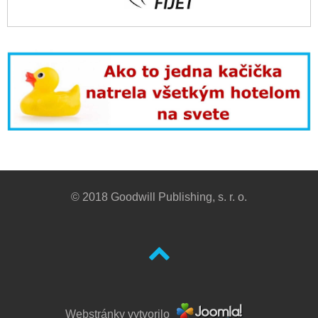
© 2018 Goodwill Publishing, s. r. o.
Webstránky vytvorilo