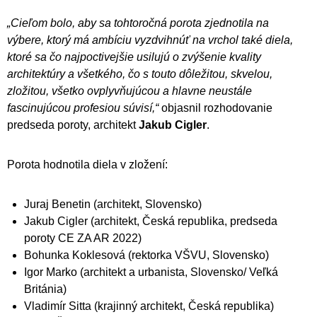
„Cieľom bolo, aby sa tohtoročná porota zjednotila na
výbere, ktorý má ambíciu vyzdvihnúť na vrchol také diela,
ktoré sa čo najpoctivejšie usilujú o zvýšenie kvality
architektúry a všetkého, čo s touto dôležitou, skvelou,
zložitou, všetko ovplyvňujúcou a hlavne neustále
fascinujúcou profesiou súvisí,“
objasnil rozhodovanie
predseda poroty, architekt
Jakub Cigler
.
Porota hodnotila diela v zložení:
Juraj Benetin (architekt, Slovensko)
Jakub Cigler (architekt, Česká republika, predseda
poroty CE ZA AR 2022)
Bohunka Koklesová (rektorka VŠVU, Slovensko)
Igor Marko (architekt a urbanista, Slovensko/ Veľká
Británia)
Vladimír Sitta (krajinný architekt, Česká republika)