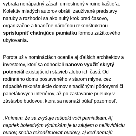
vybrala nenápadný zásah umiestnený v ruine kaštieľa.
Kolektív mladých autorov obrátil zaužívané predstavy
naruby a rozhodol sa ako nultý krok pred časovo,
organizačne a finančne náročnou rekonštrukciou
sprístupniť chátrajúcu pamiatku
formou zážitkového
ubytovania.
Porota už v nomináciách ocenila aj ďalších architektov a
investorov, ktorí sa odhodlali
nanovo využiť skrytý
potenciál
existujúcich stavieb alebo ich častí. Od
rodinného domu postaveného v starom mlyne, cez
nápadité rekonštrukcie domov s tradičnými pôdorysmi či
panelákových interiérov, až po zastavanie prieluky v
zástavbe budovou, ktorá sa nesnaží pútať pozornosť.
„Vnímam, že sa zvyšuje rešpekt voči pamiatkam. Aj
napriek bolestivým výnimkám je tu záujem o nelikvidáciu
budov, snaha rekonštruovať budovy, aj keď nemajú