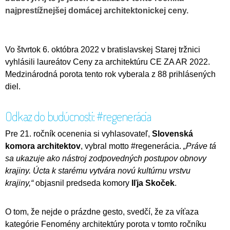
najprestížnejšej domácej architektonickej ceny.
Vo štvrtok 6. októbra 2022 v bratislavskej Starej tržnici
vyhlásili laureátov Ceny za architektúru CE ZA AR 2022.
Medzinárodná porota tento rok vyberala z 88 prihlásených
diel.
Odkaz do budúcnosti: #regenerácia
Pre 21. ročník ocenenia si vyhlasovateľ,
Slovenská
komora architektov
, vybral motto #regenerácia.
„Práve tá
sa ukazuje ako nástroj zodpovedných postupov obnovy
krajiny. Úcta k starému vytvára novú kultúrnu vrstvu
krajiny,“
objasnil predseda komory
Iľja Skoček
.
O tom, že nejde o prázdne gesto, svedčí, že za víťaza
kategórie Fenomény architektúry porota v tomto ročníku