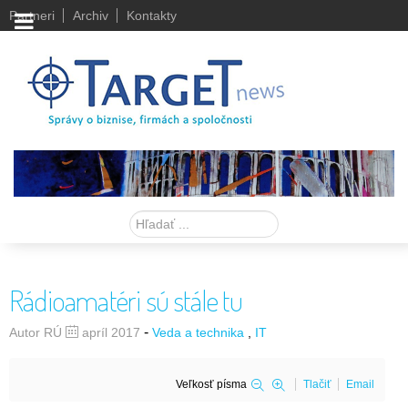
Partneri
Archiv
Kontakty
Hľadať
Rádioamatéri sú stále tu
-
Autor RÚ
apríl 2017
Veda a technika
IT
Veľkosť písma
Tlačiť
Email