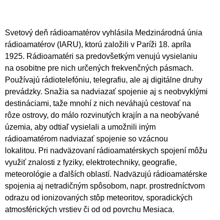
Svetový deň rádioamatérov vyhlásila Medzinárodná únia
rádioamatérov (IARU), ktorú založili v Paríži 18. apríla
1925. Rádioamatéri sa predovšetkým venujú vysielaniu
na osobitne pre nich určených frekvenčných pásmach.
Používajú rádiotelefóniu, telegrafiu, ale aj digitálne druhy
prevádzky. Snažia sa nadviazať spojenie aj s neobvyklými
destináciami, taže mnohí z nich neváhajú cestovať na
rôze ostrovy, do málo rozvinutých krajín a na neobývané
územia, aby odtiaľ vysielali a umožnili iným
rádioamatérom nadviazať spojenie so vzácnou
lokalitou. Pri nadväzovaní rádioamatérskych spojení môžu
využiť znalosti z fyziky, elektrotechniky, geografie,
meteorológie a ďalších oblastí. Nadväzujú rádioamatérske
spojenia aj netradičným spôsobom, napr. prostredníctvom
odrazu od ionizovaných stôp meteoritov, sporadických
atmosférických vrstiev či od od povrchu Mesiaca.