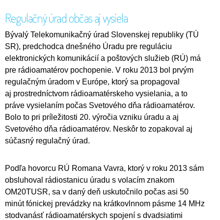
Regulačný úrad občas aj vysiela
Bývalý Telekomunikačný úrad Slovenskej republiky (TÚ
SR), predchodca dnešného Úradu pre reguláciu
elektronických komunikácií a poštových služieb (RÚ) má
pre rádioamatérov pochopenie. V roku 2013 bol prvým
regulačným úradom v Európe, ktorý sa propagoval
aj prostredníctvom rádioamatérskeho vysielania, a to
práve vysielaním počas Svetového dňa rádioamatérov.
Bolo to pri príležitosti 20. výročia vzniku úradu a aj
Svetového dňa rádioamatérov. Neskôr to zopakoval aj
súčasný regulačný úrad.
Podľa hovorcu RÚ Romana Vavra, ktorý v roku 2013 sám
obsluhoval rádiostanicu úradu s volacím znakom
OM20TUSR, sa v daný deň uskutočnilo počas asi 50
minút fónickej prevádzky na krátkovlnnom pásme 14 MHz
stodvanásť rádioamatérskych spojení s dvadsiatimi