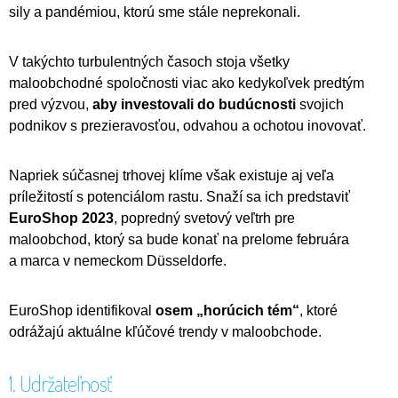
sily a pandémiou, ktorú sme stále neprekonali.
V takýchto turbulentných časoch stoja všetky
maloobchodné spoločnosti viac ako kedykoľvek predtým
pred výzvou,
aby
investovali do budúcnosti
svojich
podnikov s prezieravosťou, odvahou a ochotou inovovať.
Napriek súčasnej trhovej klíme však existuje aj veľa
príležitostí s potenciálom rastu. Snaží sa ich predstaviť
EuroShop 2023
, popredný svetový veľtrh pre
maloobchod, ktorý sa bude konať na prelome februára
a marca v nemeckom Düsseldorfe.
EuroShop identifikoval
osem „horúcich tém“
, ktoré
odrážajú aktuálne kľúčové trendy v maloobchode.
1. Udržateľnosť