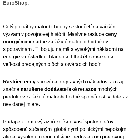
EuroShop.
Celý globálny maloobchodný sektor čelí najväčším
výzvam v povojnovej histórii. Masívne rastúce
ceny
energií
mimoriadne zaťažujú maloobchodníkov
s potravinami. Tí bojujú najmä s vysokými nákladmi na
energie v dôsledku chladenia, hlbokého mrazenia,
veľkosti predajných plôch a otváracích hodín.
Rastúce ceny
surovín a prepravných nákladov, ako aj
značne
narušené dodávateľské reťazce
mnohých
produktov zaťažujú maloobchodné spoločnosti v doteraz
nevídanej miere.
Pridajte k tomu výraznú zdržanlivosť spotrebiteľov
spôsobenú súčasnými globálnymi politickými nepokojmi,
ako aj vysokou mierou inflácie, nedostatkom pracovnej