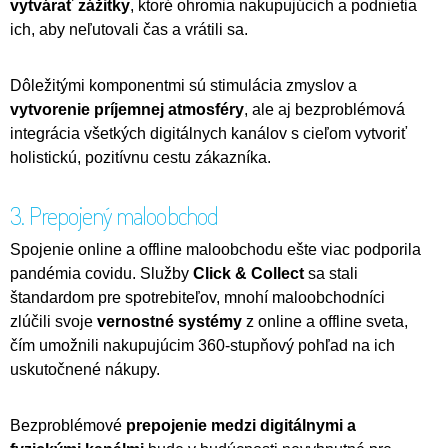
vytvárať zážitky
, ktoré ohromia nakupujúcich a podnietia
ich, aby neľutovali čas a vrátili sa.
Dôležitými komponentmi sú stimulácia zmyslov a
vytvorenie príjemnej atmosféry
, ale aj bezproblémová
integrácia všetkých digitálnych kanálov s cieľom vytvoriť
holistickú, pozitívnu cestu zákazníka.
3. Prepojený maloobchod
Spojenie online a offline maloobchodu ešte viac podporila
pandémia covidu. Služby
Click & Collect
sa stali
štandardom pre spotrebiteľov, mnohí maloobchodníci
zlúčili svoje
vernostné systémy
z online a offline sveta,
čím umožnili nakupujúcim 360-stupňový pohľad na ich
uskutočnené nákupy.
Bezproblémové
prepojenie medzi digitálnymi a