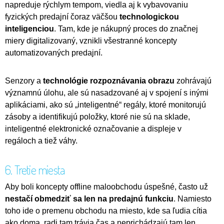
napreduje rýchlym tempom, viedla aj k vybavovaniu
fyzických predajní čoraz väčšou
technologickou
inteligenciou
. Tam, kde je nákupný proces do značnej
miery digitalizovaný, vznikli všestranné koncepty
automatizovaných predajní.
Senzory a
technológie rozpoznávania obrazu
zohrávajú
významnú úlohu, ale sú nasadzované aj v spojení s inými
aplikáciami, ako sú „inteligentné“ regály, ktoré monitorujú
zásoby a identifikujú položky, ktoré nie sú na sklade,
inteligentné elektronické označovanie a displeje v
regáloch a tiež váhy.
6. Tretie miesta
Aby boli koncepty offline maloobchodu úspešné, často už
nestačí obmedziť sa len na predajnú funkciu
. Namiesto
toho ide o premenu obchodu na miesto, kde sa ľudia cítia
ako doma, radi tam trávia čas a neprichádzajú tam len