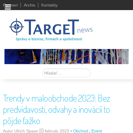
Partneri
Archiv
Kontakty
Hľadať
Trendy v maloobchode 2023: Bez
predvídavosti, odvahy a inovácií to
pôjde ťažko
-
Autor Ulrich Spaan
február 2023
Obchod
Event