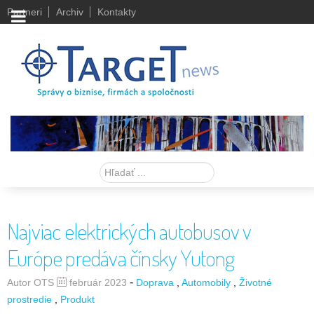
Partneri
Archiv
Kontakty
Hľadať
Najviac elektrických autobusov v
Európe predáva čínsky Yutong
-
Autor OTS
február 2023
Doprava
Automobily
Životné
prostredie
Produkt