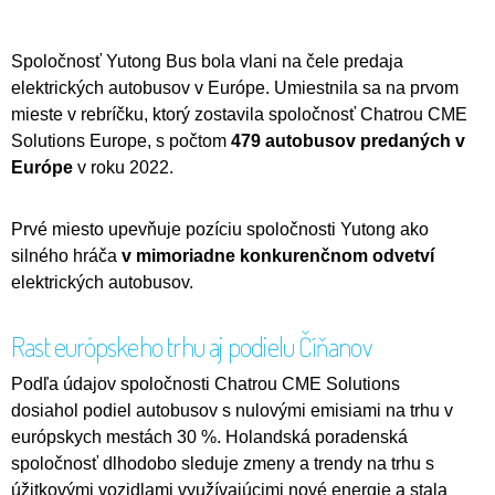
Spoločnosť Yutong Bus bola vlani na čele predaja
elektrických autobusov v Európe. Umiestnila sa na prvom
mieste v rebríčku, ktorý zostavila spoločnosť Chatrou CME
Solutions Europe, s počtom
479 autobusov predaných v
Európe
v roku 2022.
Prvé miesto upevňuje pozíciu spoločnosti Yutong ako
silného hráča
v mimoriadne konkurenčnom odvetví
elektrických autobusov.
Rast európskeho trhu aj podielu Číňanov
Podľa údajov spoločnosti Chatrou CME Solutions
dosiahol podiel autobusov s nulovými emisiami na trhu v
európskych mestách 30 %. Holandská poradenská
spoločnosť dlhodobo sleduje zmeny a trendy na trhu s
úžitkovými vozidlami využívajúcimi nové energie a stala