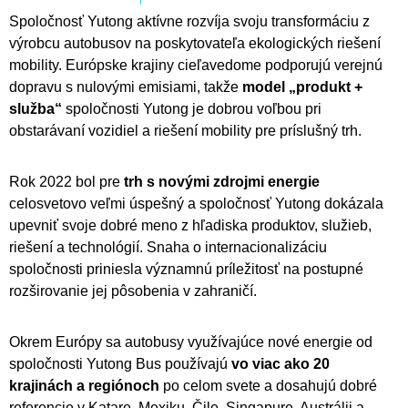
Spoločnosť Yutong aktívne rozvíja svoju transformáciu z
výrobcu autobusov na poskytovateľa ekologických riešení
mobility. Európske krajiny cieľavedome podporujú verejnú
dopravu s nulovými emisiami, takže
model „produkt +
služba“
spoločnosti Yutong je dobrou voľbou pri
obstarávaní vozidiel a riešení mobility pre príslušný trh.
Rok 2022 bol pre
trh s novými zdrojmi energie
celosvetovo veľmi úspešný a spoločnosť Yutong dokázala
upevniť svoje dobré meno z hľadiska produktov, služieb,
riešení a technológií. Snaha o internacionalizáciu
spoločnosti priniesla významnú príležitosť na postupné
rozširovanie jej pôsobenia v zahraničí.
Okrem Európy sa autobusy využívajúce nové energie od
spoločnosti Yutong Bus používajú
vo
viac ako 20
krajinách a regiónoch
po celom svete a dosahujú dobré
referencie v Katare, Mexiku, Čile, Singapure, Austrálii a