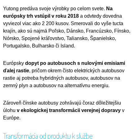
Yutong predáva svoje výrobky po celom svete.
Na
európsky trh vstúpil v roku 2018
a odvtedy dovedna
vyviezol viac ako 2 200 kusov. Smerovali do vyše tucta
krajín, ako sú najmä Poľsko, Dánsko, Francúzsko, Fínsko,
Nórsko, Spojené kráľovstvo, Taliansko, Španielsko,
Portugalsko, Bulharsko či Island.
Európsky
dopyt po autobusoch s nulovými emisiami
ďalej rastie
, pričom okrem čisto elektrických autobusov
rastie aj potreba hybridných autobusov, autobusov na
zemný plyn a autobusov na alternatívnu energiu.
Zároveň čínske autobusy zohrávajú čoraz dôležitejšiu
úlohu
v ekologickej transformácii verejnej dopravy
v
Európe.
Transformácia od produktu k službe