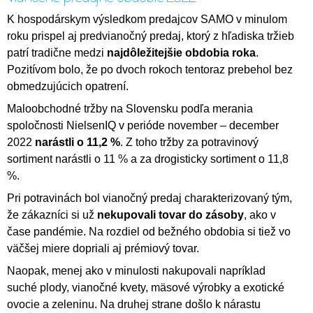
K hospodárskym výsledkom predajcov SAMO v minulom
roku prispel aj predvianočný predaj, ktorý z hľadiska tržieb
patrí tradične medzi
najdôležitejšie obdobia roka
.
Pozitívom bolo, že po dvoch rokoch tentoraz prebehol bez
obmedzujúcich opatrení.
Maloobchodné tržby na Slovensku podľa merania
spoločnosti NielsenIQ v perióde november – december
2022
narástli o 11,2 %
. Z toho tržby za potravinový
sortiment narástli o 11 % a za drogisticky sortiment o 11,8
%.
Pri potravinách bol vianočný predaj charakterizovaný tým,
že zákazníci si už
nekupovali tovar do zásoby
, ako v
čase pandémie. Na rozdiel od bežného obdobia si tiež vo
väčšej miere dopriali aj prémiový tovar.
Naopak, menej ako v minulosti nakupovali napríklad
suché plody, vianočné kvety, mäsové výrobky a exotické
ovocie a zeleninu. Na druhej strane došlo k nárastu