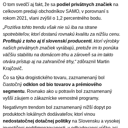
O tom svedčí aj fakt, že sa
podiel privátnych značiek
na
celkovom predaji obchodníkov SAMO, v porovnaní s
rokom 2021, vlani zvýšil o 1,2 percentného bodu.
„Pozitíva tohto trendu však nie sú iba na strane
spotrebiteľov, ktorí dostanú rovnakú kvalitu za nižšiu cenu.
Profitujú z toho aj tí slovenskí producenti
, ktorí výrobky
našich privátnych značiek vyrábajú, pretože im to ponúka
väčšiu stabilitu na domácom trhu a zároveň sa im takto
otvára prístup aj na zahraničné trhy,“
zdôraznil Martin
Krajčovič.
Čo sa týka drogistického tovaru, zaznamenaný bol
čiastočný
odklon od bio tovarov a prémiového
segmentu
. Rovnako ako u potravín bol zaznamenaný
vyšší záujem o zákaznícke vernostné programy.
Negatívnym trendom bol zaznamenaný nižší dopyt po
produktoch lokálnych dodávateľov, ktorí vinou
nedostatočnej dotačnej politiky
na Slovensku a vysokej
investičnej poddimenzovanosti, v odhadovanej výške asi