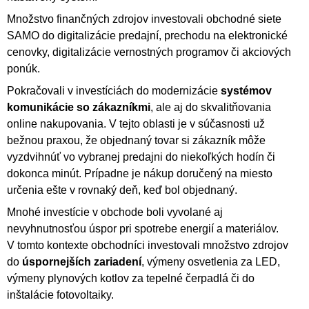
Množstvo finančných zdrojov investovali obchodné siete
SAMO do digitalizácie predajní, prechodu na elektronické
cenovky, digitalizácie vernostných programov či akciových
ponúk.
Pokračovali v investíciách do modernizácie
systémov
komunikácie so zákazníkmi
, ale aj do skvalitňovania
online nakupovania. V tejto oblasti je v súčasnosti už
bežnou praxou, že objednaný tovar si zákazník môže
vyzdvihnúť vo vybranej predajni do niekoľkých hodín či
dokonca minút. Prípadne je nákup doručený na miesto
určenia ešte v rovnaký deň, keď bol objednaný.
Mnohé investície v obchode boli vyvolané aj
nevyhnutnosťou úspor pri spotrebe energií a materiálov.
V tomto kontexte obchodníci investovali množstvo zdrojov
do
úspornejších zariadení
, výmeny osvetlenia za LED,
výmeny plynových kotlov za tepelné čerpadlá či do
inštalácie fotovoltaiky.