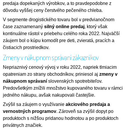
predaja dopekaných výrobkov, a to pravdepodobne z
dôvodu vyššej ceny čerstvého pečeného chleba.
V segmente drogistického tovaru bol v predvianočnom
čase zaznamenaný
silný online predaj
, ktorý však
kontinuálne rástol v priebehu celého roka 2022. Najväčší
záujem bol o kúpu komodít pre deti, zvieratá, pracích a
čistiacich prostriedkov.
Zmeny v nákupnom správaní zákazníkov
Nepriaznivý cenový vývoj v roku 2022, napriek tlmiacim
opatreniam zo strany obchodníkov, priniesol aj
zmeny v
nákupnom správaní
slovenských spotrebiteľov.
Predovšetkým znížili množstvo kupovaného tovaru v rámci
jedného nákupu, avšak nakupovali častejšie.
Zvýšil sa záujem o využívanie
akciového predaja a
vernostných programov
. Zároveň sa zvýšil dopyt po
produktoch s nižšou pridanou hodnotou a po produktoch
privátnych značiek.