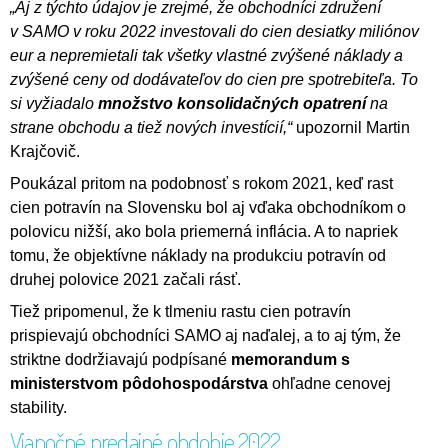
„Aj z týchto údajov je zrejmé, že obchodníci združení
v SAMO v roku 2022 investovali do cien desiatky miliónov
eur a nepremietali tak všetky vlastné zvýšené náklady a
zvýšené ceny od dodávateľov do cien pre spotrebiteľa. To
si vyžiadalo
množstvo konsolidačných opatrení
na
strane obchodu a tiež nových investícií,“
upozornil Martin
Krajčovič.
Poukázal pritom na podobnosť s rokom 2021, keď rast
cien potravín na Slovensku bol aj vďaka obchodníkom o
polovicu nižší, ako bola priemerná inflácia. A to napriek
tomu, že objektívne náklady na produkciu potravín od
druhej polovice 2021 začali rásť.
Tiež pripomenul, že k tlmeniu rastu cien potravín
prispievajú obchodníci SAMO aj naďalej, a to aj tým, že
striktne dodržiavajú podpísané
memorandum s
ministerstvom pôdohospodárstva
ohľadne cenovej
stability.
Vianočné predajné obdobie 2022