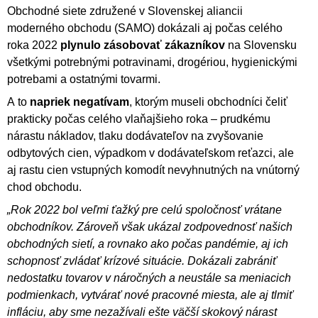
Obchodné siete združené v Slovenskej aliancii
moderného obchodu (SAMO) dokázali aj počas celého
roka 2022
plynulo zásobovať zákazníkov
na Slovensku
všetkými potrebnými potravinami, drogériou, hygienickými
potrebami a ostatnými tovarmi.
A to
napriek negatívam
, ktorým museli obchodníci čeliť
prakticky počas celého vlaňajšieho roka – prudkému
nárastu nákladov, tlaku dodávateľov na zvyšovanie
odbytových cien, výpadkom v dodávateľskom reťazci, ale
aj rastu cien vstupných komodít nevyhnutných na vnútorný
chod obchodu.
„Rok 2022 bol veľmi ťažký pre celú spoločnosť vrátane
obchodníkov.
Zároveň však ukázal zodpovednosť našich
obchodných sietí, a rovnako ako počas pandémie, aj ich
schopnosť zvládať krízové situácie. Dokázali zabrániť
nedostatku tovarov v náročných a neustále sa meniacich
podmienkach, vytvárať nové pracovné miesta, ale aj tlmiť
infláciu, aby sme nezažívali ešte väčší skokový nárast