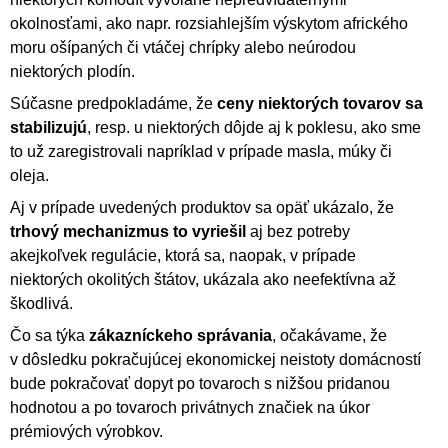
okolnosťami, ako napr. rozsiahlejším výskytom afrického
moru ošípaných či vtáčej chrípky alebo neúrodou
niektorých plodín.
Súčasne predpokladáme, že
ceny niektorých tovarov sa
stabilizujú
, resp. u niektorých dôjde aj k poklesu, ako sme
to už zaregistrovali napríklad v prípade masla, múky či
oleja.
Aj v prípade uvedených produktov sa opäť ukázalo, že
trhový mechanizmus to vyriešil
aj bez potreby
akejkoľvek regulácie, ktorá sa, naopak, v prípade
niektorých okolitých štátov, ukázala ako neefektívna až
škodlivá.
Čo sa týka
zákazníckeho správania
, očakávame, že
v dôsledku pokračujúcej ekonomickej neistoty domácností
bude pokračovať dopyt po tovaroch s nižšou pridanou
hodnotou a po tovaroch privátnych značiek na úkor
prémiových výrobkov.