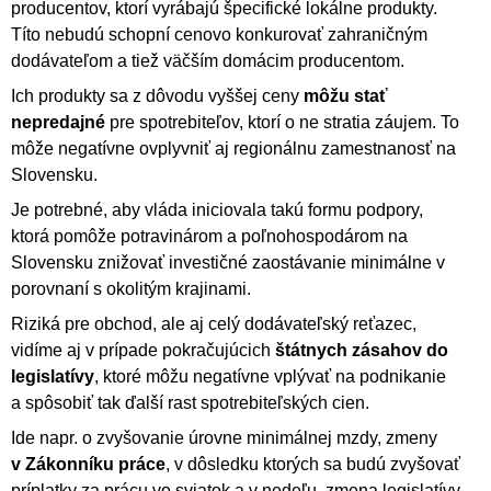
producentov, ktorí vyrábajú špecifické lokálne produkty.
Títo nebudú schopní cenovo konkurovať zahraničným
dodávateľom a tiež väčším domácim producentom.
Ich produkty sa z dôvodu vyššej ceny
môžu stať
nepredajné
pre spotrebiteľov, ktorí o ne stratia záujem. To
môže negatívne ovplyvniť aj regionálnu zamestnanosť na
Slovensku.
Je potrebné, aby vláda iniciovala takú formu podpory,
ktorá pomôže potravinárom a poľnohospodárom na
Slovensku znižovať investičné zaostávanie minimálne v
porovnaní s okolitým krajinami.
Riziká pre obchod, ale aj celý dodávateľský reťazec,
vidíme aj v prípade pokračujúcich
štátnych zásahov
do
legislatívy
, ktoré môžu negatívne vplývať na podnikanie
a spôsobiť tak ďalší rast spotrebiteľských cien.
Ide napr. o zvyšovanie úrovne minimálnej mzdy, zmeny
v Zákonníku práce
, v dôsledku ktorých sa budú zvyšovať
príplatky za prácu vo sviatok a v nedeľu, zmena legislatívy