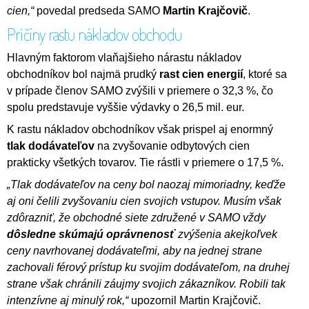
cien,“
povedal predseda SAMO
Martin Krajčovič
.
Príčiny rastu nákladov obchodu
Hlavným faktorom vlaňajšieho nárastu nákladov
obchodníkov bol najmä prudký
rast cien energií
, ktoré sa
v prípade členov SAMO zvýšili v priemere o 32,3 %, čo
spolu predstavuje vyššie výdavky o 26,5 mil. eur.
K rastu nákladov obchodníkov však prispel aj enormný
tlak dodávateľov
na zvyšovanie odbytových cien
prakticky všetkých tovarov. Tie rástli v priemere o 17,5 %.
„Tlak dodávateľov na ceny bol naozaj mimoriadny, keďže
aj oni čelili zvyšovaniu cien svojich vstupov. Musím však
zdôrazniť, že obchodné siete združené v SAMO vždy
dôsledne skúmajú oprávnenosť
zvýšenia akejkoľvek
ceny navrhovanej dodávateľmi, aby na jednej strane
zachovali férový prístup ku svojim dodávateľom, na druhej
strane však chránili záujmy svojich zákazníkov. Robili tak
intenzívne aj minulý rok,“
upozornil Martin Krajčovič.