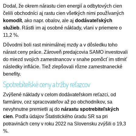
Dodal, že okrem nárastu cien energií a odbytových cien
čelili obchodníci aj rastu cien všetkých nimi používaných
komodít
, ako napr. obalov, ale aj
dodávateľských
služieb
. Rástli im aj osobné náklady, vlani v priemere o
11,2 %.
Dôvodmi boli rast minimálnej mzdy a v dôsledku toho
nárast ceny práce. Zároveň predajcovia SAMO investovali
do miezd svojich zamestnancov v snahe pomôcť im stlmiť
následky inflácie. Tiež zlepšovali rôzne zamestnanecké
benefity.
Spotrebiteľské ceny a tržby reťazcov
Zvýšené náklady v celom dodávateľskom reťazci, od
farmárov, cez spracovateľov až po obchodníkov, sa
nevyhnutne premietli aj do
nárastu spotrebiteľských
cien
. Podľa údajov Štatistického úradu SR sa pri
potravinách ceny v roku 2022 na Slovensku zvýšili o 19,3
%.