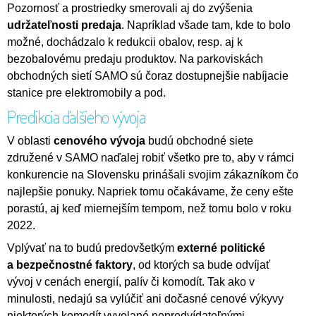
Pozornosť a prostriedky smerovali aj do zvýšenia
udržateľnosti predaja
. Napríklad všade tam, kde to bolo
možné, dochádzalo k redukcii obalov, resp. aj k
bezobalovému predaju produktov. Na parkoviskách
obchodných sietí SAMO sú čoraz dostupnejšie nabíjacie
stanice pre elektromobily a pod.
Predikcia ďalšieho vývoja
V oblasti
cenového vývoja
budú obchodné siete
združené v SAMO naďalej robiť všetko pre to, aby v rámci
konkurencie na Slovensku prinášali svojim zákazníkom čo
najlepšie ponuky. Napriek tomu očakávame, že ceny ešte
porastú, aj keď miernejším tempom, než tomu bolo v roku
2022.
Vplývať na to budú predovšetkým
externé politické
a bezpečnostné faktory
, od ktorých sa bude odvíjať
vývoj v cenách energií, palív či komodít. Tak ako v
minulosti, nedajú sa vylúčiť ani dočasné cenové výkyvy
niektorých komodít vyvolané nepredvídateľnými