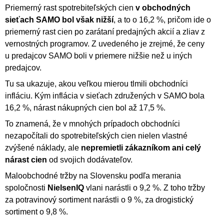
Priemerný rast spotrebiteľských cien
v obchodných
sieťach SAMO bol však nižší
, a to o 16,2 %, pričom ide o
priemerný rast cien po zarátaní predajných akcií a zliav z
vernostných programov. Z uvedeného je zrejmé, že ceny
u predajcov SAMO boli v priemere nižšie než u iných
predajcov.
Tu sa ukazuje, akou veľkou mierou tlmili obchodníci
infláciu. Kým inflácia v sieťach združených v SAMO bola
16,2 %, nárast nákupných cien bol až 17,5 %.
To znamená, že v mnohých prípadoch obchodníci
nezapočítali do spotrebiteľských cien nielen vlastné
zvýšené náklady, ale
nepremietli zákazníkom ani celý
nárast cien
od svojich dodávateľov.
Maloobchodné tržby na Slovensku podľa merania
spoločnosti
NielsenIQ
vlani narástli o 9,2 %. Z toho tržby
za potravinový sortiment narástli o 9 %, za drogistický
sortiment o 9,8 %.