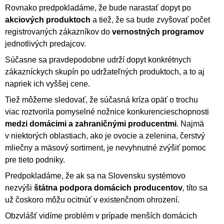
Rovnako predpokladáme, že bude narastať dopyt po
akciových produktoch
a tiež, že sa bude zvyšovať počet
registrovaných zákazníkov do
vernostných programov
jednotlivých predajcov.
Súčasne sa pravdepodobne udrží dopyt konkrétnych
zákazníckych skupín po udržateľných produktoch, a to aj
napriek ich vyššej cene.
Tiež môžeme sledovať, že súčasná kríza opäť o trochu
viac roztvorila pomyselné nožnice konkurencieschopnosti
medzi domácimi a zahraničnými producentmi
. Najmä
v niektorých oblastiach, ako je ovocie a zelenina, čerstvý
mliečny a mäsový sortiment, je nevyhnutné zvýšiť pomoc
pre tieto podniky.
Predpokladáme, že ak sa na Slovensku systémovo
nezvýši
štátna podpora
domácich producentov
,
títo sa
už čoskoro môžu ocitnúť v existenčnom ohrození.
Obzvlášť vidíme problém v prípade menších domácich