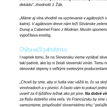
dekádu“
, zhodnotil J. Žák.
„Máme aj vína vhodné na vyzrievanie v agátových
kalmi). V agátovom dreve nám leží Silvánske zelené,
Dunaj a Cabernet Franc z Modrian. Musím spomenúť 
vypočítava enológ.
Chýba väčší patriotizmus
I napriek tomu, že na Slovensku vieme vyrábať skve
takí patrioti, ako by si želali slovenskí vinári. T
obrovské objemy s veľkými svetovými producentami v
„Chceli by sme, aby si ľudia viac vážili to, čo sa s
vinohradoch a v pivnici. A často vám to pokazí jedn
uvariť za 6 týždňov ležiak ako pri pive.
Na dobré ví
za fľašu dobrého vína veľa. Vo Francúzsku by sme s
samozrejme, prispôsobiť slovenskému trhu,“
poťažka