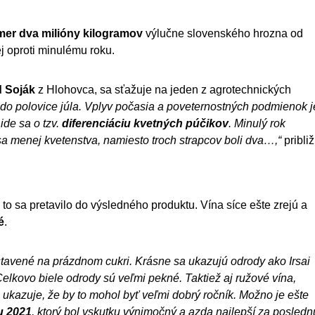
mer dva milióny kilogramov
výlučne slovenského hrozna od
j oproti minulému roku.
d Soják
z Hlohovca, sa sťažuje na jeden z agrotechnických
 do polovice júla. Vplyv počasia a poveternostných podmienok j
ide sa o tzv.
diferenciáciu kvetných púčikov
. Minulý rok
sa menej kvetenstva, namiesto troch strapcov boli dva…,“
približ
 to sa pretavilo do výsledného produktu. Vína síce ešte zrejú a
é
.
ostavené na prázdnom cukri. Krásne sa ukazujú odrody ako Irsai
Celkovo biele odrody sú veľmi pekné. Taktiež aj ružové vína,
 ukazuje, že by to mohol byť veľmi dobrý ročník. Možno je ešte
u 2021
, ktorý bol vskutku výnimočný a azda najlepší za posledn