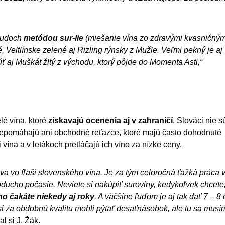
 sudoch
metódou sur-lie
(miešanie vína zo zdravými kvasničným
 Veltlínske zelené aj Rizling rýnsky z Mužle. Veľmi pekný je aj
aj Muškát žltý z východu, ktorý pôjde do Momenta Asti,“
lé vína, ktoré
získavajú ocenenia aj v zahraničí
, Slováci nie s
omu nepomáhajú ani obchodné reťazce, ktoré majú často dohodnuté
ína a v letákoch pretláčajú ich víno za nízke ceny.
krýva vo fľaši slovenského vína. Je za tým celoročná ťažká práca 
oducho počasie. Neviete si nakúpiť suroviny, kedykoľvek chcete
no čakáte niekedy aj roky
. A väčšine ľuďom je aj tak dať 7 – 8 
i za obdobnú kvalitu mohli pýtať desaťnásobok, ale tu sa musí
l si J. Žák.