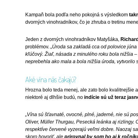
Kampaň bola podľa neho pokojná s výsledkom
tak
dvorných vinohradníkov, čo je zhruba o tretinu mene
Jeden z dvorných vinohradníkov Matyšáka,
Richar
problémov.
„Úroda sa zakladá cca od polovice júna
kľúčový. Žiaľ, násada z minulého roku bola nižšia – 
neprebehla ako mala a bola nižšia úroda, vytvorilo 
Aké vína nás čakajú?
Hrozna bolo teda menej, ale zato bolo kvalitnejšie a
niektoré aj dlhšie budú, no
indície sú už teraz jasn
„Vína sú šťavnaté, ovocné, plné, jaderné, nie sú p
Oliver, Müller Thurgau, Pesecká leánka aj rizlingy. 
respektíve červené vyzerajú veľmi dobre. Naozaj sa
skoro hovoriť, ale
prirovnal by som ho aj k ročník