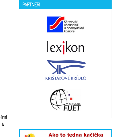
PARTNERI
eľmi
 k