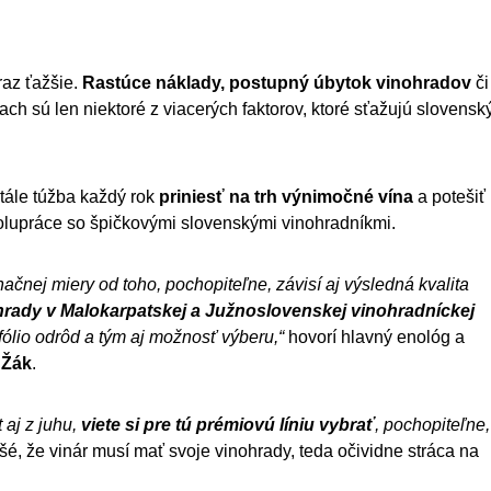
raz ťažšie.
Rastúce náklady, postupný úbytok vinohradov
či
ch sú len niektoré z viacerých faktorov, ktoré sťažujú slovens
stále túžba každý rok
priniesť na trh výnimočné vína
a potešiť
polupráce so špičkovými slovenskými vinohradníkmi.
ačnej miery od toho, pochopiteľne, závisí aj výsledná kvalita
hrady v Malokarpatskej a Južnoslovenskej vinohradníckej
fólio odrôd a tým aj možnosť výberu,“
hovorí hlavný enológ a
 Žák
.
 aj z juhu,
viete si pre tú prémiovú líniu vybrať
, pochopiteľne,
išé, že vinár musí mať svoje vinohrady, teda očividne stráca na