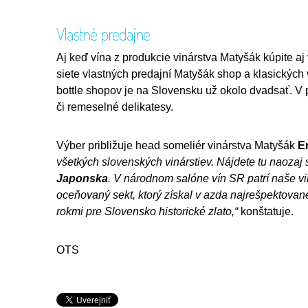
Vlastné predajne
Aj keď vína z produkcie vinárstva Matyšák kúpite a
siete vlastných predajní Matyšák shop a klasických
bottle shopov je na Slovensku už okolo dvadsať. V 
či remeselné delikatesy.
Výber približuje head someliér vinárstva Matyšák
E
všetkých slovenských vinárstiev. Nájdete tu naozaj
Japonska
. V národnom salóne vín SR patrí naše v
oceňovaný sekt, ktorý získal v azda najrešpektovane
rokmi pre Slovensko historické zlato,“
konštatuje.
OTS