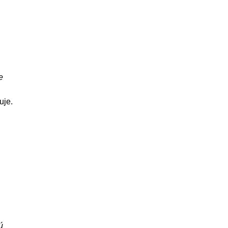
e
uje.
ú