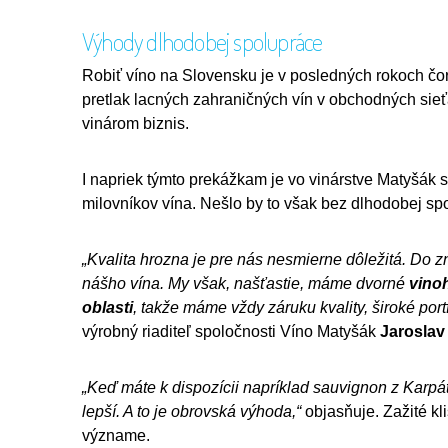
Výhody dlhodobej spolupráce
Robiť víno na Slovensku je v posledných rokoch čo
pretlak lacných zahraničných vín v obchodných sieťa
vinárom biznis.
I napriek týmto prekážkam je vo vinárstve Matyšák 
milovníkov vína. Nešlo by to však bez dlhodobej s
„Kvalita hrozna je pre nás nesmierne dôležitá. Do zn
nášho vína. My však, našťastie, máme dvorné
vino
oblasti
, takže máme vždy záruku kvality, široké port
výrobný riaditeľ spoločnosti Víno Matyšák
Jaroslav
„Keď máte k dispozícii napríklad sauvignon z Karpát
lepší. A to je obrovská výhoda,“
objasňuje. Zažité kl
význame.