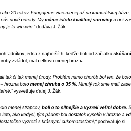
c ako 20 rokov. Fungujeme viac-menej už na kamarátskej báze,
e nás nové odrody. My
máme istotu kvalitnej suroviny
a oni za
ny je to win-win,“
dodáva J. Žák.
hradníkov jedna z najhorších, keďže boli od začiatku
skúšaní
horoby zvládol, mal celkovo menej hrozna.
mali tak či tak menej úrody. Problém mimo chorôb bol ten, že bolo
y – hrozna bolo
menej zhruba o 35 %
. Minulý rok sme mali zase
teľné,“
vysvetľuje ďalej J. Žák.
 bolo menej strapcov,
boli o to silnejšie a vyzreli veľmi dobre
. 
leto, ako kedysi, tým pádom bol dostatok kyselín v hrozne a v
 dostatočne vyzreté s krásnymi cukornatosťami,“
pochvaľuje si