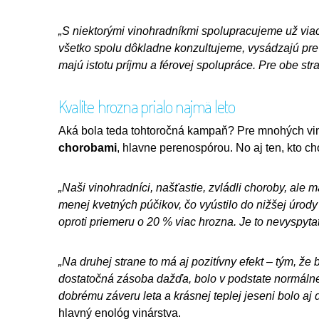
„S niektorými vinohradníkmi spolupracujeme už via
všetko spolu dôkladne konzultujeme, vysádzajú pr
majú istotu príjmu a férovej spolupráce. Pre obe stra
Kvalite hrozna prialo najmä leto
Aká bola teda tohtoročná kampaň? Pre mnohých vino
chorobami
, hlavne perenospórou. No aj ten, kto c
„Naši vinohradníci, našťastie, zvládli choroby, ale 
menej kvetných púčikov, čo vyústilo do nižšej úrod
oproti priemeru o 20 % viac hrozna. Je to nevyspyta
„Na druhej strane to má aj pozitívny efekt – tým, že
dostatočná zásoba dažďa, bolo v podstate normálne 
dobrému záveru leta a krásnej teplej jeseni bolo aj
hlavný enológ vinárstva.