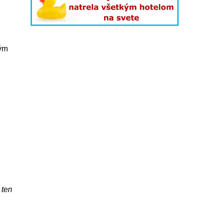
kým
 ten