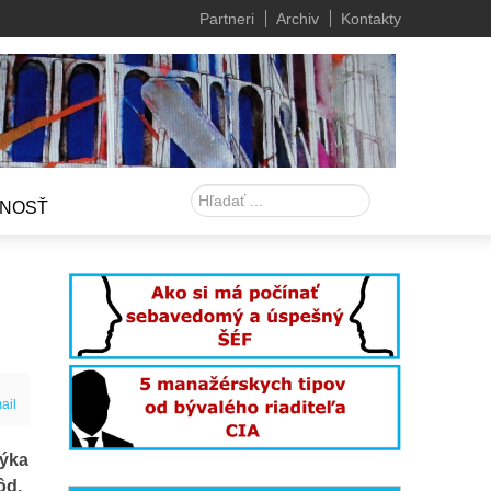
Partneri
Archiv
Kontakty
Hľadať
NOSŤ
ail
Týka
ôd.