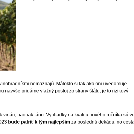
s vinohradníkmi nemaznajú. Málokto si tak ako oni uvedomuje
mu navyše pridáme vlažný postoj zo strany štátu, je to rizikový
 vinári, naopak, áno. Vyhliadky na kvalitu nového ročníka sú v
2023
bude patriť k tým najlepším
za poslednú dekádu, no cesta