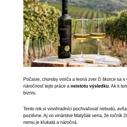
Počasie, choroby viniča a lesná zver či škorce sa 
náročnosť tejto práce a
neistotu výsledku
. Ak k to
biznis.
Tento rok si vinohradníci pochvaľovať nebudú, avšak
pozitívne. Aj vo vinárstve Matyšák veria, že ročník 
nemu je kľukatá a náročná.