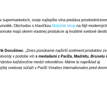
j v supermarketoch, svoje najlepšie vína predáva prostredníctvo
 vinoték. Obchodov s hlavičkou
Matyšák shop
na štýl modernýc
ponuke majú okrem vlastnej produkcie aj kvalitné svetové destil
rik Dorušinec
.
„Dnes ponúkame najširší sortiment produktov zo
 skvosty v podobe vín
s medailami z Paríža, Madridu, Bruselu 
inárstvo každoročne medzi rekordérov. Máme tu napríklad aj
jšej svetovej súťaži v Paríži Vinalies Internationales pred dvo