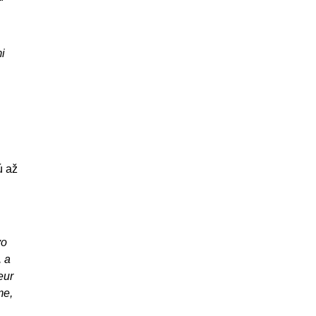
i
ú až
vo
, a
eur
me,