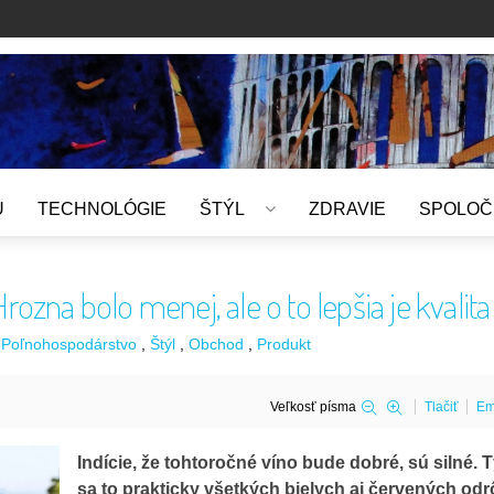
U
TECHNOLÓGIE
ŠTÝL
ZDRAVIE
SPOLOČ
ozna bolo menej, ale o to lepšia je kvalita
Poľnohospodárstvo
Štýl
Obchod
Produkt
Veľkosť písma
Tlačiť
Em
Indície, že tohtoročné víno bude dobré, sú silné. 
sa to prakticky všetkých bielych aj červených odr