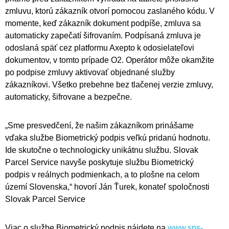
zmluvu, ktorú zákazník otvorí pomocou zaslaného kódu. V
momente, keď zákazník dokument podpíše, zmluva sa
automaticky zapečatí šifrovaním. Podpísaná zmluva je
odoslaná späť cez platformu Axepto k odosielateľovi
dokumentov, v tomto prípade O2. Operátor môže okamžite
po podpise zmluvy aktivovať objednané služby
zákazníkovi. Všetko prebehne bez tlačenej verzie zmluvy,
automaticky, šifrovane a bezpečne.
„Sme presvedčení, že našim zákazníkom prinášame
vďaka službe Biometrický podpis veľkú pridanú hodnotu.
Ide skutočne o technologicky unikátnu službu. Slovak
Parcel Service navyše poskytuje službu Biometrický
podpis v reálnych podmienkach, a to plošne na celom
území Slovenska,“ hovorí Ján Ťurek, konateľ spoločnosti
Slovak Parcel Service
Viac o službe Biometrický podpis nájdete na
www.sps-