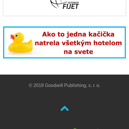
© 2018 Goodwill Publishing, s. r. o.