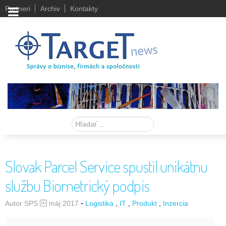
Partneri
Archiv
Kontakty
Hľadať
Slovak Parcel Service spustil unikátnu
službu Biometrický podpis
-
Autor SPS
máj 2017
Logistika
IT
Produkt
Inzercia