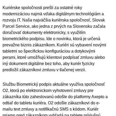
Kuriérske spoločnosti prešli za ostatné roky
modernizáciou najmä vďaka digitálnym technológiám a
rozvoju IT. Naša najväčšia kuriérska spoločnosť, Slovak
Parcel Service, ako jedna z prvých na Slovensku začala
doručovať dokumenty elektronicky, s využitím
biometrického podpisu. Ide o novinku, ktorá je určená
prevažne biznis zákazníkom. Kuriéri sú vybavení novými
tabletmi so špecifickou konfiguráciou a dotykovými
perami, ktoré umožňujú klientovi podpísať zmluvu alebo
iný dokument digitálne bez toho, aby kuriér fyzicky
predložil zákazníkovi zmluvu v tlačenej verzii.
Službu Biometrický podpis aktuálne využíva spoločnosť
O2, ktorá po elektronickom vyhotovení zmluvy pre
zákazníka túto zaheslovanú odošle do platformy Axepto a
odtiaľ do tabletu kuriéra. O2 odošle zákazníkovi do e-
mailu text zmluvy a notifikačnú SMS s kódom. Kuriér
priamo pred zákazníkom vyhľadá na tablete príslušnú