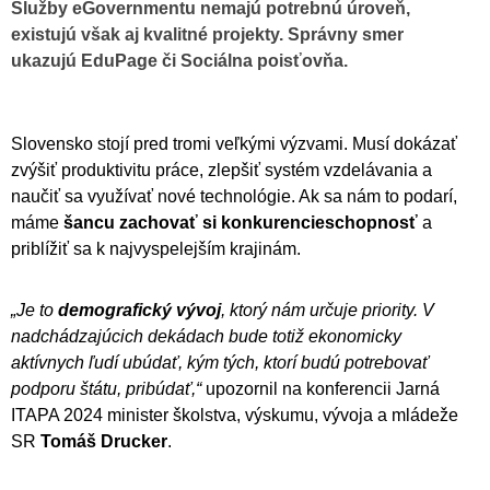
Služby eGovernmentu nemajú potrebnú úroveň,
existujú však aj kvalitné projekty. Správny smer
ukazujú EduPage či Sociálna poisťovňa.
Slovensko stojí pred tromi veľkými výzvami. Musí dokázať
zvýšiť produktivitu práce, zlepšiť systém vzdelávania a
naučiť sa využívať nové technológie. Ak sa nám to podarí,
máme
šancu zachovať si konkurencieschopnosť
a
priblížiť sa k najvyspelejším krajinám.
„Je to
demografický vývoj
, ktorý nám určuje priority. V
nadchádzajúcich dekádach bude totiž ekonomicky
aktívnych ľudí ubúdať, kým tých, ktorí budú potrebovať
podporu štátu, pribúdať,“
upozornil na konferencii Jarná
ITAPA 2024 minister školstva, výskumu, vývoja a mládeže
SR
Tomáš Drucker
.