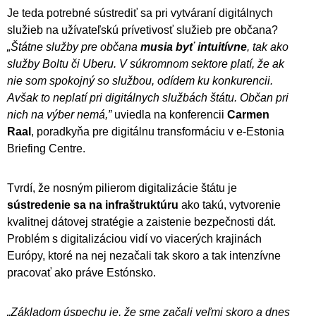
Je teda potrebné sústrediť sa pri vytváraní digitálnych
služieb na užívateľskú prívetivosť služieb pre občana?
„Štátne služby pre občana
musia byť intuitívne
, tak ako
služby Boltu či Uberu. V súkromnom sektore platí, že ak
nie som spokojný so službou, odídem ku konkurencii.
Avšak to neplatí pri digitálnych službách štátu. Občan pri
nich na výber nemá,”
uviedla na konferencii
Carmen
Raal
, poradkyňa pre digitálnu transformáciu v e-Estonia
Briefing Centre.
Tvrdí, že nosným pilierom digitalizácie štátu je
sústredenie sa na infraštruktúru
ako takú, vytvorenie
kvalitnej dátovej stratégie a zaistenie bezpečnosti dát.
Problém s digitalizáciou vidí vo viacerých krajinách
Európy, ktoré na nej nezačali tak skoro a tak intenzívne
pracovať ako práve Estónsko.
„Základom úspechu je, že sme začali veľmi skoro a dnes