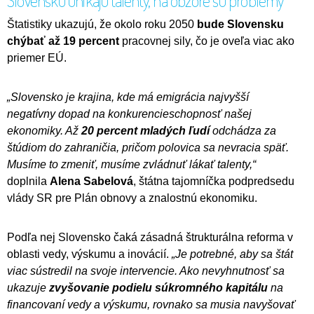
Slovensku unikajú talenty, na obzore sú problémy
Štatistiky ukazujú, že okolo roku 2050
bude Slovensku
chýbať až 19 percent
pracovnej sily, čo je oveľa viac ako
priemer EÚ.
„Slovensko je krajina, kde má emigrácia najvyšší
negatívny dopad na konkurencieschopnosť našej
ekonomiky. Až
20 percent mladých ľudí
odchádza za
štúdiom do zahraničia, pričom polovica sa nevracia späť.
Musíme to zmeniť, musíme zvládnuť lákať talenty,“
doplnila
Alena Sabelová
, štátna tajomníčka podpredsedu
vlády SR pre Plán obnovy a znalostnú ekonomiku.
Podľa nej Slovensko čaká zásadná štrukturálna reforma v
oblasti vedy, výskumu a inovácií.
„Je potrebné, aby sa štát
viac sústredil na svoje intervencie. Ako nevyhnutnosť sa
ukazuje
zvyšovanie podielu súkromného kapitálu
na
financovaní vedy a výskumu, rovnako sa musia navyšovať