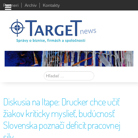
Partneri
Archiv
Kontakty
Hľadať
Diskusia na Itape: Drucker chce učiť
žiakov kriticky myslieť, budúcnosť
Slovenska poznačí deficit pracovnej
sily