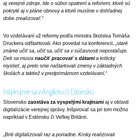
aj verejné zdroje. Ide o súbor opatrení a reforiem, ktoré sú
pokryté aj v pláne obnovy a ktoré musíme v dohľadnej
dobe zrealizovať.“
Vo vzdelávaní už reformy podľa ministra školstva Tomáša
Druckera odštartovali. Ako povedal na konferencii,
„staré
známe učiť sa, učiť sa, učiť sa v súčasnosti nepostačuje.
Deti sa musia
naučiť pracovať s dátami
a kriticky
myslieť, aj preto sme naštartovali zmeny v základných
školách a taktiež v predprimárnom vzdelávaní.“
Inšpirujme sa v Anglicku či Estónsku
Slovensko
zaostáva za vyspelými krajinami
aj v oblasti
digitalizácie verejnej správy. Inšpirovať sa pri tom možno
napríklad v Estónsku či Veľkej Británii.
„Briti digitalizovali raz a poriadne. Kroky realizovali