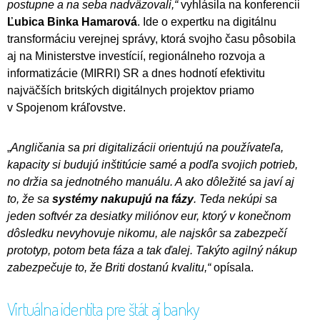
postupne a na seba nadväzovali,“
vyhlásila na konferencii
Ľubica Binka Hamarová
. Ide o expertku na digitálnu
transformáciu verejnej správy, ktorá svojho času pôsobila
aj na Ministerstve investícií, regionálneho rozvoja a
informatizácie (MIRRI) SR a dnes hodnotí efektivitu
najväčších britských digitálnych projektov priamo
v Spojenom kráľovstve.
„
Angličania sa pri digitalizácii orientujú na používateľa,
kapacity si budujú inštitúcie samé a podľa svojich potrieb,
no držia sa jednotného manuálu. A ako dôležité sa javí aj
to, že sa
systémy nakupujú na fázy
. Teda nekúpi sa
jeden softvér za desiatky miliónov eur, ktorý v konečnom
dôsledku nevyhovuje nikomu, ale najskôr sa zabezpečí
prototyp, potom beta fáza a tak ďalej. Takýto agilný nákup
zabezpečuje to, že Briti dostanú kvalitu,“
opísala.
Virtuálna identita pre štát aj banky