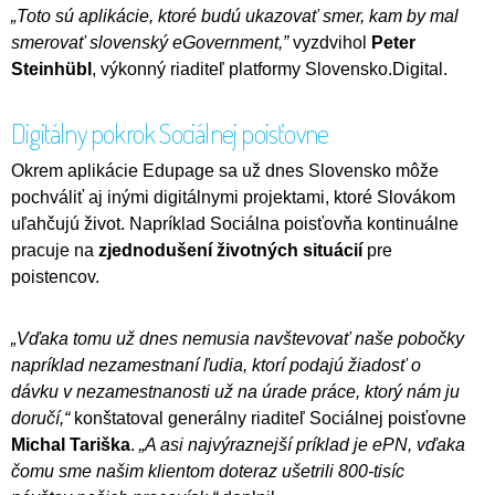
„Toto sú aplikácie, ktoré budú ukazovať smer, kam by mal
smerovať slovenský eGovernment,”
vyzdvihol
Peter
Steinhübl
, výkonný riaditeľ platformy Slovensko.Digital.
Digitálny pokrok Sociálnej poisťovne
Okrem aplikácie Edupage sa už dnes Slovensko môže
pochváliť aj inými digitálnymi projektami, ktoré Slovákom
uľahčujú život. Napríklad Sociálna poisťovňa kontinuálne
pracuje na
zjednodušení životných situácií
pre
poistencov.
„Vďaka tomu už dnes nemusia navštevovať naše pobočky
napríklad nezamestnaní ľudia, ktorí podajú žiadosť o
dávku v nezamestnanosti už na úrade práce, ktorý nám ju
doručí,“
konštatoval generálny riaditeľ Sociálnej poisťovne
Michal Tariška
.
„A asi najvýraznejší príklad je ePN, vďaka
čomu sme našim klientom doteraz ušetrili 800-tisíc