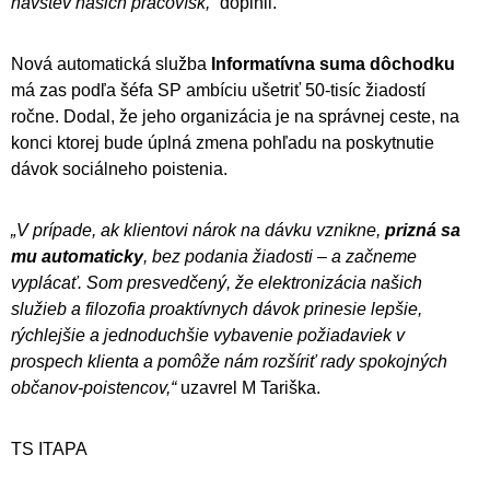
návštev našich pracovísk,“
doplnil.
Nová automatická služba
Informatívna suma dôchodku
má zas podľa šéfa SP ambíciu ušetriť 50-tisíc žiadostí
ročne. Dodal, že jeho organizácia je na správnej ceste, na
konci ktorej bude úplná zmena pohľadu na poskytnutie
dávok sociálneho poistenia.
„V prípade, ak klientovi nárok na dávku vznikne,
prizná sa
mu automaticky
, bez podania žiadosti – a začneme
vyplácať. Som presvedčený, že elektronizácia našich
služieb a filozofia proaktívnych dávok prinesie lepšie,
rýchlejšie a jednoduchšie vybavenie požiadaviek v
prospech klienta a pomôže nám rozšíriť rady spokojných
občanov-poistencov,“
uzavrel M Tariška.
TS ITAPA