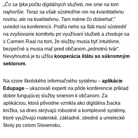
„Čo sa týka počtu digitálnych služieb, nie sme na tom
najhoršie. Teraz sa však sústreďme nie na kvantitatívnu
rovinu, ale na kvalitatívnu. Tam máme čo dobiehať
,”
uviedol na konferencii. Podľa neho sa štát musí sústrediť
na zvyšovanie komfortu pri využívaní služieb a zhoduje sa
s Carmen Raal na tom, že služby musia byť intuitívne,
bezpečné a musia mať pred občanom „jednotnú tvár“.
Nevyhnutná je tu užšia
kooperácia štátu so súkromným
sektorom
.
Na vzore školského informačného systému –
aplikácie
Edupage
– ukazovali experti na pôde konferencie príklad
dobre fungujúcej služby smerom k občanom. Za
aplikáciou, ktorá pôvodne vznikla ako digitálna žiacka
knižka, sa dnes skrývajú robustné a komplexné systémy,
ktoré využívajú materské, základné, stredné a umelecké
školy po celom Slovensku.