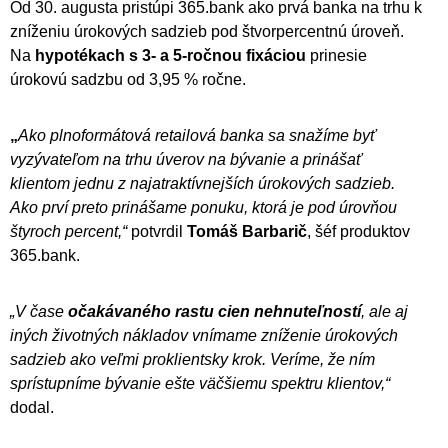
Od 30. augusta pristúpi 365.bank ako prvá banka na trhu k
zníženiu úrokových sadzieb pod štvorpercentnú úroveň.
Na
hypotékach s 3- a 5-ročnou fixáciou
prinesie
úrokovú sadzbu od 3,95 % ročne.
„
Ako plnoformátová retailová banka sa snažíme byť
vyzývateľom na trhu úverov na bývanie a prinášať
klientom jednu z najatraktívnejších úrokových sadzieb.
Ako prví preto prinášame ponuku, ktorá je pod úrovňou
štyroch percent,“
potvrdil
Tomáš Barbarič
, šéf produktov
365.bank.
„V čase
očakávaného rastu cien nehnuteľností
, ale aj
iných životných nákladov vnímame zníženie úrokových
sadzieb ako veľmi proklientsky krok. Veríme, že ním
sprístupníme bývanie ešte väčšiemu spektru klientov,“
dodal.