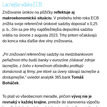
Lacnejšie vďaka ECB
Znižovanie úrokov na pôžičky
reflektuje aj
makroekonomickú situáciu
. V priebehu tohto roka ECB
znížila svoje referenčné úrokové sadzby doposiaľ o 0,25
p. b., čím sa pre trhy najdôležitejšia depozitná sadzba
vrátila na úrovne z augusta 2023. Trhy pritom očakávajú
do konca roka ďalšie dve vlny znižovania.
„
Pri znižovaní referenčnej sadzby na medzibankovom
peňažnom trhu budú banky v eurozóne získavať zdroje
lacnejšie, z čoho v konečnom dôsledku profitujú
domácnosti aj firmy, pre ktoré sa úvery stávajú lacnejšie a
dostupnejšie
,“ uviedol analytik 365.bank
Tomáš
Boháček
.
To platí vo všeobecnom meradle, pričom
vývoj nie je
rovnaký v každej krajine
, pretože do stanovenia výpočtu