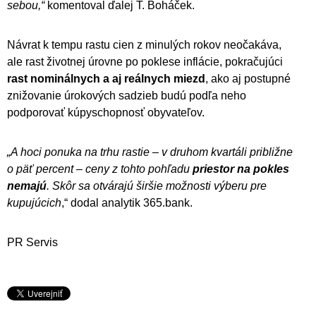
sebou,“
komentoval ďalej T. Boháček.
Návrat k tempu rastu cien z minulých rokov neočakáva,
ale rast životnej úrovne po poklese inflácie, pokračujúci
rast nominálnych a aj reálnych miezd
, ako aj postupné
znižovanie úrokových sadzieb budú podľa neho
podporovať kúpyschopnosť obyvateľov.
„A hoci ponuka na trhu rastie – v druhom kvartáli približne
o päť percent – ceny z tohto pohľadu
priestor na pokles
nemajú
. Skôr sa otvárajú širšie možnosti výberu pre
kupujúcich
,“ dodal analytik 365.bank.
PR Servis