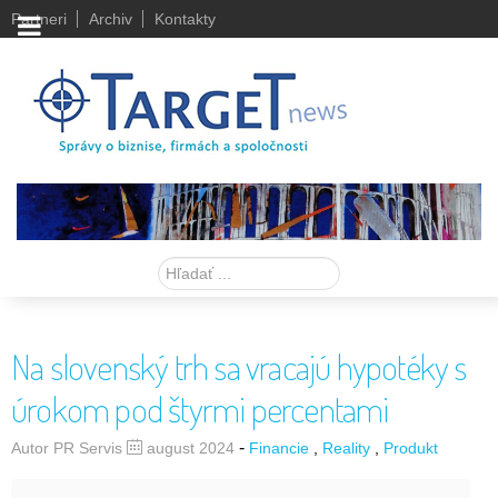
Partneri
Archiv
Kontakty
Hľadať
Na slovenský trh sa vracajú hypotéky s
úrokom pod štyrmi percentami
-
Autor PR Servis
august 2024
Financie
Reality
Produkt