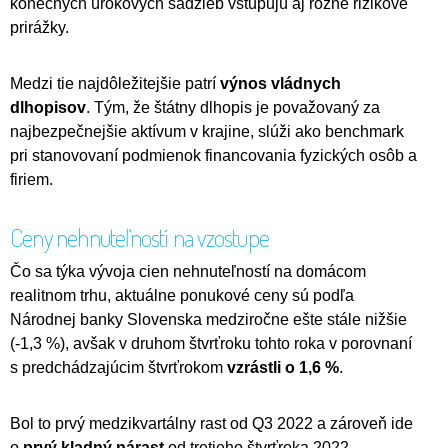
konečných úrokových sadzieb vstupujú aj rôzne rizikové
prirážky.
Medzi tie najdôležitejšie patrí
výnos vládnych
dlhopisov
. Tým, že štátny dlhopis je považovaný za
najbezpečnejšie aktívum v krajine, slúži ako benchmark
pri stanovovaní podmienok financovania fyzických osôb a
firiem.
Ceny nehnuteľností na vzostupe
Čo sa týka vývoja cien nehnuteľností na domácom
realitnom trhu, aktuálne ponukové ceny sú podľa
Národnej banky Slovenska medziročne ešte stále nižšie
(-1,3 %), avšak v druhom štvrťroku tohto roka v porovnaní
s predchádzajúcim štvrťrokom
vzrástli o 1,6 %
.
Bol to prvý medzikvartálny rast od Q3 2022 a zároveň ide
o
prvý kladný nárast
od tretieho štvrťroka 2022.