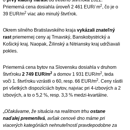
2
Priemerná cena dosiahla úroveň 2 461 EUR/ m
, čo je o
2
39 EUR/m
viac ako minulý štvrťrok.
Okrem silného Bratislavského kraja
vykázali znateľný
rast
priemernej ceny aj Trnavský, Banskobystrický a
Košický kraj. Naopak, Žilinský a Nitriansky kraj udržiavali
pokles.
Priemerná cena bytov na Slovensku dosiahla v druhom
2
2
štvrťroku
2 749 EUR/m
a domov 1 931 EUR/m
, teda
2
voči 1. štvrťroku vzrástli o 60, resp. 66 EUR/m
. Ceny rástli
pri všetkých dispozíciách bytov, najviac pri 4-izbových a 2
izbových, a to o 5,2 %, resp. 3,3 % medzi-kvartálne.
„
Očakávame, že situácia na realitnom trhu
ostane
naďalej premenlivá
, avšak cenové dno máme pri
viacerých kategóriách nehnuteľností pravdepodobne za