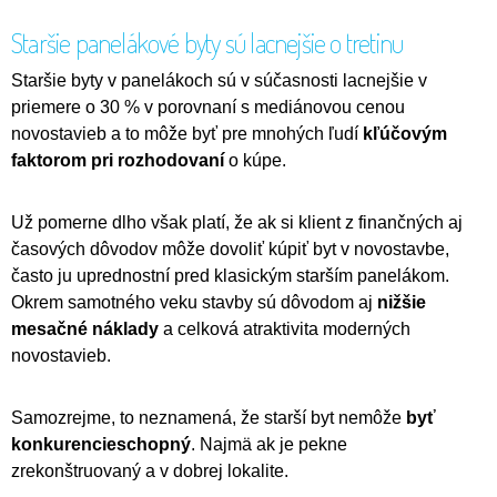
Staršie panelákové byty sú lacnejšie o tretinu
Staršie byty v panelákoch sú v súčasnosti lacnejšie v
priemere o 30 % v porovnaní s mediánovou cenou
novostavieb a to môže byť pre mnohých ľudí
kľúčovým
faktorom pri rozhodovaní
o kúpe.
Už pomerne dlho však platí, že ak si klient z finančných aj
časových dôvodov môže dovoliť kúpiť byt v novostavbe,
často ju uprednostní pred klasickým starším panelákom.
Okrem samotného veku stavby sú dôvodom aj
nižšie
mesačné náklady
a celková atraktivita moderných
novostavieb.
Samozrejme, to neznamená, že starší byt nemôže
byť
konkurencieschopný
. Najmä ak je pekne
zrekonštruovaný a v dobrej lokalite.