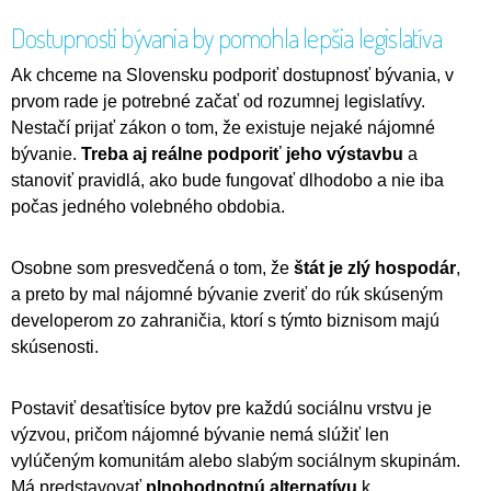
Dostupnosti bývania by pomohla lepšia legislatíva
Ak chceme na Slovensku podporiť dostupnosť bývania, v
prvom rade je potrebné začať od rozumnej legislatívy.
Nestačí prijať zákon o tom, že existuje nejaké nájomné
bývanie.
Treba aj reálne podporiť jeho výstavbu
a
stanoviť pravidlá, ako bude fungovať dlhodobo a nie iba
počas jedného volebného obdobia.
Osobne som presvedčená o tom, že
štát je zlý hospodár
,
a preto by mal nájomné bývanie zveriť do rúk skúseným
developerom zo zahraničia, ktorí s týmto biznisom majú
skúsenosti.
Postaviť desaťtisíce bytov pre každú sociálnu vrstvu je
výzvou, pričom nájomné bývanie nemá slúžiť len
vylúčeným komunitám alebo slabým sociálnym skupinám.
Má predstavovať
plnohodnotnú alternatívu
k