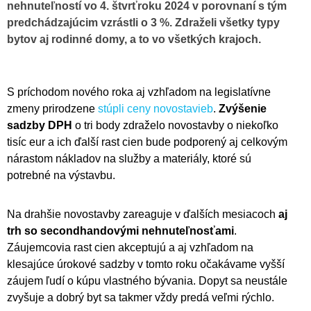
nehnuteľností vo 4. štvrťroku 2024 v porovnaní s tým
predchádzajúcim vzrástli o 3 %. Zdraželi všetky typy
bytov aj rodinné domy, a to vo všetkých krajoch.
S príchodom nového roka aj vzhľadom na legislatívne
zmeny prirodzene
stúpli ceny novostavieb
.
Zvýšenie
sadzby DPH
o tri body zdraželo novostavby o niekoľko
tisíc eur a ich ďalší rast cien bude podporený aj celkovým
nárastom nákladov na služby a materiály, ktoré sú
potrebné na výstavbu.
Na drahšie novostavby zareaguje v ďalších mesiacoch
aj
trh so secondhandovými nehnuteľnosťami
.
Záujemcovia rast cien akceptujú a aj vzhľadom na
klesajúce úrokové sadzby v tomto roku očakávame vyšší
záujem ľudí o kúpu vlastného bývania. Dopyt sa neustále
zvyšuje a dobrý byt sa takmer vždy predá veľmi rýchlo.