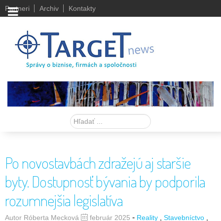
Partneri
Archiv
Kontakty
Hľadať
Po novostavbách zdražejú aj staršie
byty. Dostupnosť bývania by podporila
rozumnejšia legislatíva
-
Autor Róberta Mecková
február 2025
Reality
Stavebníctvo