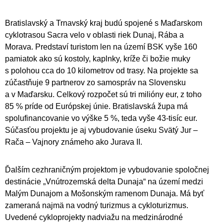
Bratislavský a Trnavský kraj budú spojené s Maďarskom
cyklotrasou Sacra velo v oblasti riek Dunaj, Rába a
Morava. Predstaví turistom len na území BSK vyše 160
pamiatok ako sú kostoly, kaplnky, kríže či božie muky
s polohou cca do 10 kilometrov od trasy. Na projekte sa
zúčastňuje 9 partnerov zo samospráv na Slovensku
a v Maďarsku. Celkový rozpočet sú tri milióny eur, z toho
85 % príde od Európskej únie. Bratislavská župa má
spolufinancovanie vo výške 5 %, teda vyše 43-tisíc eur.
Súčasťou projektu je aj vybudovanie úseku Svätý Jur –
Rača – Vajnory známeho ako Jurava II.
Ďalším cezhraničným projektom je vybudovanie spoločnej
destinácie „Vnútrozemská delta Dunaja“ na území medzi
Malým Dunajom a Mošonským ramenom Dunaja. Má byť
zameraná najmä na vodný turizmus a cykloturizmus.
Uvedené cykloprojekty nadviažu na medzinárodné