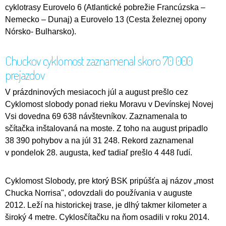
cyklotrasy Eurovelo 6 (Atlantické pobrežie Francúzska –
Nemecko – Dunaj) a Eurovelo 13 (Cesta železnej opony
Nórsko- Bulharsko).
Chuckov cyklomost zaznamenal skoro 70 000
prejazdov
V prázdninových mesiacoch júl a august prešlo cez
Cyklomost slobody ponad rieku Moravu v Devínskej Novej
Vsi dovedna 69 638 návštevníkov. Zaznamenala to
sčítačka inštalovaná na moste. Z toho na august pripadlo
38 390 pohybov a na júl 31 248. Rekord zaznamenal
v pondelok 28. augusta, keď tadiaľ prešlo 4 448 ľudí.
Cyklomost Slobody, pre ktorý BSK pripúšťa aj názov „most
Chucka Norrisa", odovzdali do používania v auguste
2012. Leží na historickej trase, je dlhý takmer kilometer a
široký 4 metre. Cyklosčítačku na ňom osadili v roku 2014.