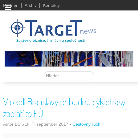
Partneri
Archiv
Kontakty
Hľadať
V okolí Bratislavy pribudnú cyklotrasy,
zaplatí to EÚ
-
Autor BSK/LF
september 2017
Cestovný ruch