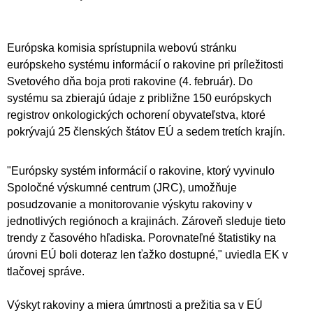
Európska komisia sprístupnila webovú stránku
európskeho systému informácií o rakovine pri príležitosti
Svetového dňa boja proti rakovine (4. február). Do
systému sa zbierajú údaje z približne 150 európskych
registrov onkologických ochorení obyvateľstva, ktoré
pokrývajú 25 členských štátov EÚ a sedem tretích krajín.
"Európsky systém informácií o rakovine, ktorý vyvinulo
Spoločné výskumné centrum (JRC), umožňuje
posudzovanie a monitorovanie výskytu rakoviny v
jednotlivých regiónoch a krajinách. Zároveň sleduje tieto
trendy z časového hľadiska. Porovnateľné štatistiky na
úrovni EÚ boli doteraz len ťažko dostupné," uviedla EK v
tlačovej správe.
Výskyt rakoviny a miera úmrtnosti a prežitia sa v EÚ