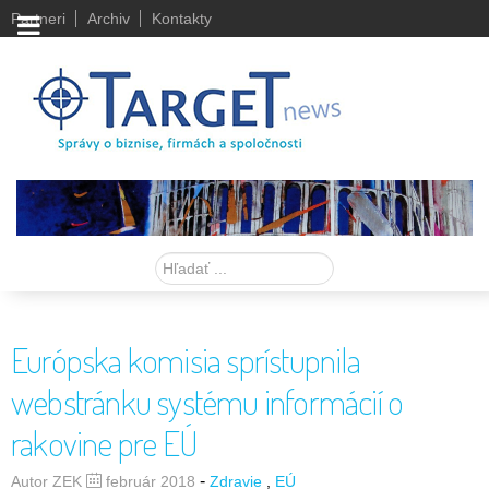
Partneri
Archiv
Kontakty
Hľadať
Európska komisia sprístupnila
webstránku systému informácií o
rakovine pre EÚ
-
Autor ZEK
február 2018
Zdravie
EÚ