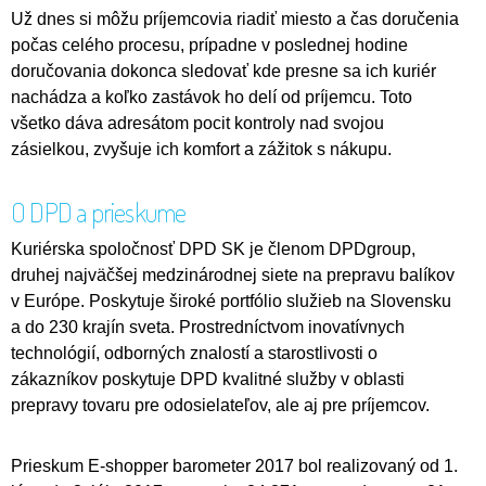
Už dnes si môžu príjemcovia riadiť miesto a čas doručenia
počas celého procesu, prípadne v poslednej hodine
doručovania dokonca sledovať kde presne sa ich kuriér
nachádza a koľko zastávok ho delí od príjemcu. Toto
všetko dáva adresátom pocit kontroly nad svojou
zásielkou, zvyšuje ich komfort a zážitok s nákupu.
O DPD a prieskume
Kuriérska spoločnosť DPD SK je členom DPDgroup,
druhej najväčšej medzinárodnej siete na prepravu balíkov
v Európe. Poskytuje široké portfólio služieb na Slovensku
a do 230 krajín sveta. Prostredníctvom inovatívnych
technológií, odborných znalostí a starostlivosti o
zákazníkov poskytuje DPD kvalitné služby v oblasti
prepravy tovaru pre odosielateľov, ale aj pre príjemcov.
Prieskum E-shopper barometer 2017 bol realizovaný od 1.