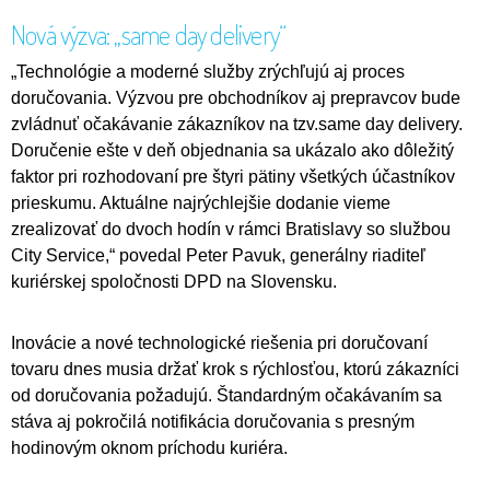
Nová výzva: „same day delivery“
„Technológie a moderné služby zrýchľujú aj proces
doručovania. Výzvou pre obchodníkov aj prepravcov bude
zvládnuť očakávanie zákazníkov na tzv.same day delivery.
Doručenie ešte v deň objednania sa ukázalo ako dôležitý
faktor pri rozhodovaní pre štyri pätiny všetkých účastníkov
prieskumu. Aktuálne najrýchlejšie dodanie vieme
zrealizovať do dvoch hodín v rámci Bratislavy so službou
City Service,“ povedal Peter Pavuk, generálny riaditeľ
kuriérskej spoločnosti DPD na Slovensku.
Inovácie a nové technologické riešenia pri doručovaní
tovaru dnes musia držať krok s rýchlosťou, ktorú zákazníci
od doručovania požadujú. Štandardným očakávaním sa
stáva aj pokročilá notifikácia doručovania s presným
hodinovým oknom príchodu kuriéra.