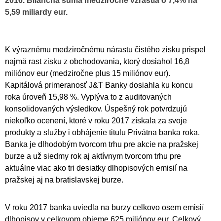
2016. Bilančná suma medziročne vzrástla o 7,4% na
5,59 miliardy eur.
K výraznému medziročnému nárastu čistého zisku prispel
najmä rast zisku z obchodovania, ktorý dosiahol 16,8
miliónov eur (medziročne plus 15 miliónov eur).
Kapitálová primeranosť J&T Banky dosiahla ku koncu
roka úroveň 15,98 %. Vyplýva to z auditovaných
konsolidovaných výsledkov. Úspešný rok potvrdzujú
niekoľko ocenení, ktoré v roku 2017 získala za svoje
produkty a služby i obhájenie titulu Privátna banka roka.
Banka je dlhodobým tvorcom trhu pre akcie na pražskej
burze a už siedmy rok aj aktívnym tvorcom trhu pre
aktuálne viac ako tri desiatky dlhopisových emisií na
pražskej aj na bratislavskej burze.
V roku 2017 banka uviedla na burzy celkovo osem emisií
dlhopisov v celkovom objeme 625 miliónov eur. Celkový