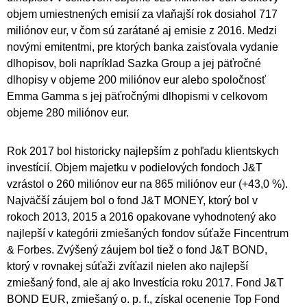
objem umiestnených emisií za vlaňajší rok dosiahol 717
miliónov eur, v čom sú zarátané aj emisie z 2016. Medzi
novými emitentmi, pre ktorých banka zaisťovala vydanie
dlhopisov, boli napríklad Sazka Group a jej päťročné
dlhopisy v objeme 200 miliónov eur alebo spoločnosť
Emma Gamma s jej päťročnými dlhopismi v celkovom
objeme 280 miliónov eur.
Rok 2017 bol historicky najlepším z pohľadu klientskych
investícií. Objem majetku v podielových fondoch J&T
vzrástol o 260 miliónov eur na 865 miliónov eur (+43,0 %).
Najväčší záujem bol o fond J&T MONEY, ktorý bol v
rokoch 2013, 2015 a 2016 opakovane vyhodnotený ako
najlepší v kategórii zmiešaných fondov súťaže Fincentrum
& Forbes. Zvýšený záujem bol tiež o fond J&T BOND,
ktorý v rovnakej súťaži zvíťazil nielen ako najlepší
zmiešaný fond, ale aj ako Investícia roku 2017. Fond J&T
BOND EUR, zmiešaný o. p. f., získal ocenenie Top Fond