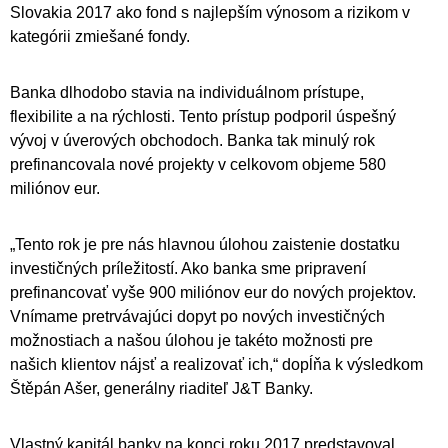
Slovakia 2017 ako fond s najlepším výnosom a rizikom v
kategórii zmiešané fondy.
Banka dlhodobo stavia na individuálnom prístupe,
flexibilite a na rýchlosti. Tento prístup podporil úspešný
vývoj v úverových obchodoch. Banka tak minulý rok
prefinancovala nové projekty v celkovom objeme 580
miliónov eur.
„Tento rok je pre nás hlavnou úlohou zaistenie dostatku
investičných príležitostí. Ako banka sme pripravení
prefinancovať vyše 900 miliónov eur do nových projektov.
Vnímame pretrvávajúci dopyt po nových investičných
možnostiach a našou úlohou je takéto možnosti pre
našich klientov nájsť a realizovať ich,“ dopĺňa k výsledkom
Štěpán Ašer, generálny riaditeľ J&T Banky.
Vlastný kapitál banky na konci roku 2017 predstavoval