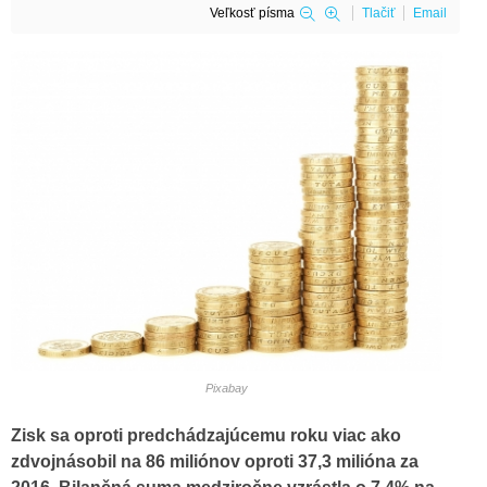
Veľkosť písma
Tlačiť
Email
Pixabay
Zisk sa oproti predchádzajúcemu roku viac ako
zdvojnásobil na 86 miliónov oproti 37,3 milióna za