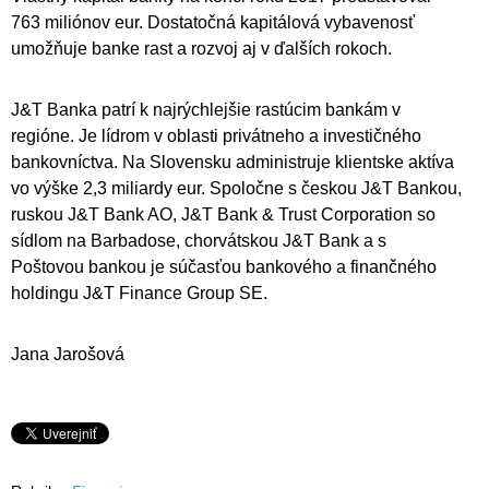
763 miliónov eur. Dostatočná kapitálová vybavenosť
umožňuje banke rast a rozvoj aj v ďalších rokoch.
J&T Banka patrí k najrýchlejšie rastúcim bankám v
regióne. Je lídrom v oblasti privátneho a investičného
bankovníctva. Na Slovensku administruje klientske aktíva
vo výške 2,3 miliardy eur. Spoločne s českou J&T Bankou,
ruskou J&T Bank AO, J&T Bank & Trust Corporation so
sídlom na Barbadose, chorvátskou J&T Bank a s
Poštovou bankou je súčasťou bankového a finančného
holdingu J&T Finance Group SE.
Jana Jarošová