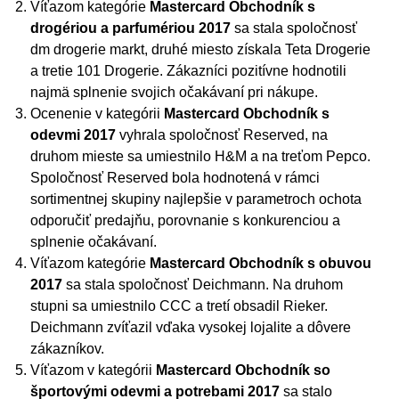
Víťazom kategórie
Mastercard Obchodník s
drogériou a parfumériou 2017
sa stala spoločnosť
dm drogerie markt, druhé miesto získala Teta Drogerie
a tretie 101 Drogerie. Zákazníci pozitívne hodnotili
najmä splnenie svojich očakávaní pri nákupe.
Ocenenie v kategórii
Mastercard Obchodník s
odevmi 2017
vyhrala spoločnosť Reserved, na
druhom mieste sa umiestnilo H&M a na treťom Pepco.
Spoločnosť Reserved bola hodnotená v rámci
sortimentnej skupiny najlepšie v parametroch ochota
odporučiť predajňu, porovnanie s konkurenciou a
splnenie očakávaní.
Víťazom kategórie
Mastercard Obchodník s obuvou
2017
sa stala spoločnosť Deichmann. Na druhom
stupni sa umiestnilo CCC a tretí obsadil Rieker.
Deichmann zvíťazil vďaka vysokej lojalite a dôvere
zákazníkov.
Víťazom v kategórii
Mastercard Obchodník so
športovými odevmi a potrebami 2017
sa stalo