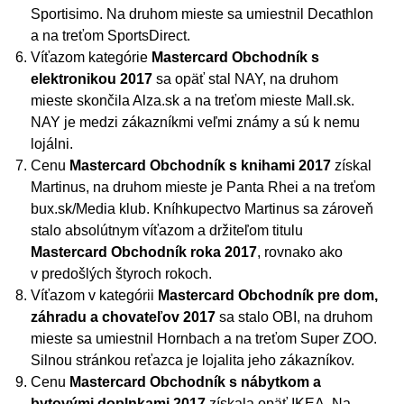
Sportisimo. Na druhom mieste sa umiestnil Decathlon
a na treťom SportsDirect.
Víťazom kategórie
Mastercard Obchodník s
elektronikou 2017
sa opäť stal NAY, na druhom
mieste skončila Alza.sk a na treťom mieste Mall.sk.
NAY je medzi zákazníkmi veľmi známy a sú k nemu
lojálni.
Cenu
Mastercard Obchodník s knihami 2017
získal
Martinus, na druhom mieste je Panta Rhei a na treťom
bux.sk/Media klub. Kníhkupectvo Martinus sa zároveň
stalo absolútnym víťazom a držiteľom titulu
Mastercard Obchodník roka 2017
, rovnako ako
v predošlých štyroch rokoch.
Víťazom v kategórii
Mastercard Obchodník pre dom,
záhradu a chovateľov 2017
sa stalo OBI, na druhom
mieste sa umiestnil Hornbach a na treťom Super ZOO.
Silnou stránkou reťazca je lojalita jeho zákazníkov.
Cenu
Mastercard Obchodník s nábytkom a
bytovými doplnkami 2017
získala opäť IKEA. Na