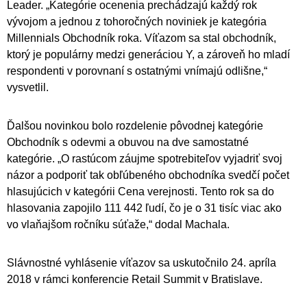
Leader. „Kategórie ocenenia prechádzajú každý rok
vývojom a jednou z tohoročných noviniek je kategória
Millennials Obchodník roka. Víťazom sa stal obchodník,
ktorý je populárny medzi generáciou Y, a zároveň ho mladí
respondenti v porovnaní s ostatnými vnímajú odlišne,“
vysvetlil.
Ďalšou novinkou bolo rozdelenie pôvodnej kategórie
Obchodník s odevmi a obuvou na dve samostatné
kategórie. „O rastúcom záujme spotrebiteľov vyjadriť svoj
názor a podporiť tak obľúbeného obchodníka svedčí počet
hlasujúcich v kategórii Cena verejnosti. Tento rok sa do
hlasovania zapojilo 111 442 ľudí, čo je o 31 tisíc viac ako
vo vlaňajšom ročníku súťaže,“ dodal Machala.
Slávnostné vyhlásenie víťazov sa uskutočnilo 24. apríla
2018 v rámci konferencie Retail Summit v Bratislave.