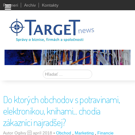
Partneri
Archiv
Kontakty
Hľadať
Do ktorých obchodov s potravinami,
elektronikou, knihami... chodia
zákazníci najradšej?
-
Autor Ogilvy
apríl 2018
Obchod
Marketing
Financie