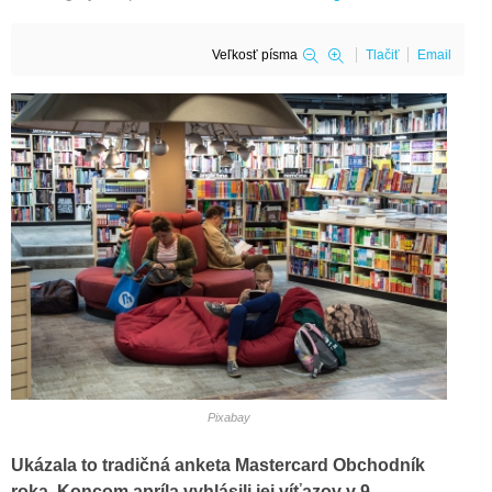
Veľkosť písma
Tlačiť
Email
Pixabay
Ukázala to tradičná anketa Mastercard Obchodník
roka. Koncom apríla vyhlásili jej víťazov v 9