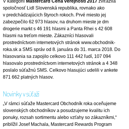
V kategórii
Mastercard Cena verejnosti 2017
zvíťazila
spoločnosť Lidl Slovenská republika, rovnako ako
v predchádzajúcich štyroch rokoch. Prvé miesto jej
zabezpečilo 62 973 hlasov, na druhom mieste je dm
drogerie markt s 46 191 hlasmi a Panta Rhei s 42 608
hlasmi na treťom mieste. Zákazníci hlasovali
prostredníctvom internetových stránok www.obchodnik-
roka.sk a SMS správ od 8. januára do 31. marca 2018. Do
hlasovania sa zapojilo celkovo 111 442 ľudí, 107 094
hlasovalo prostredníctvom internetových stránok a 4 348
poslalo súťažnú SMS. Celkovo hlasujúci udelili v ankete
871 662 platných hlasov.
Novinky v súťaži
„V rámci súťaže Mastercard Obchodník roka oceňujeme
slovenských obchodníkov a posudzujeme kvalitu ich
ponuky, rozsah sortimentu alebo vzťahy so zákazníkmi,“
priblížil Josef Machala, Mastercard Rewards Program