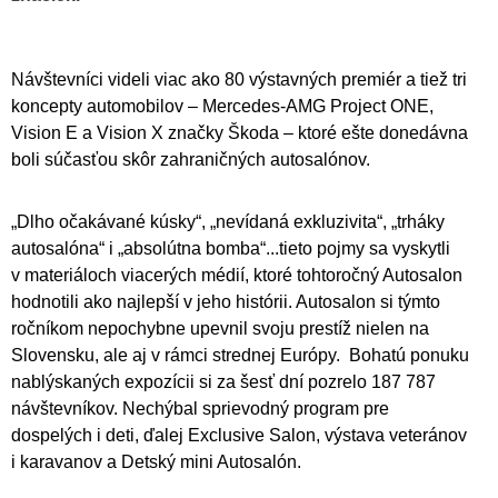
Návštevníci videli viac ako 80 výstavných premiér a tiež tri
koncepty automobilov – Mercedes-AMG Project ONE,
Vision E a Vision X značky Škoda – ktoré ešte donedávna
boli súčasťou skôr zahraničných autosalónov.
„Dlho očakávané kúsky“, „nevídaná exkluzivita“, „trháky
autosalóna“ i „absolútna bomba“...tieto pojmy sa vyskytli
v materiáloch viacerých médií, ktoré tohtoročný Autosalon
hodnotili ako najlepší v jeho histórii. Autosalon si týmto
ročníkom nepochybne upevnil svoju prestíž nielen na
Slovensku, ale aj v rámci strednej Európy. Bohatú ponuku
nablýskaných expozícii si za šesť dní pozrelo 187 787
návštevníkov. Nechýbal sprievodný program pre
dospelých i deti, ďalej Exclusive Salon, výstava veteránov
i karavanov a Detský mini Autosalón.