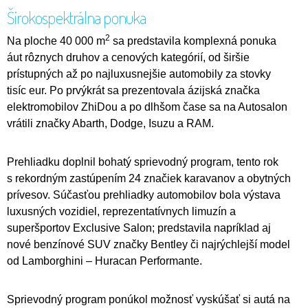
Širokospektrálna ponuka
2
Na ploche 40 000 m
sa predstavila komplexná ponuka
áut rôznych druhov a cenových kategórií, od širšie
prístupných až po najluxusnejšie automobily za stovky
tisíc eur. Po prvýkrát sa prezentovala ázijská značka
elektromobilov ZhiDou a po dlhšom čase sa na Autosalon
vrátili značky Abarth, Dodge, Isuzu a RAM.
Prehliadku doplnil bohatý sprievodný program, tento rok
s rekordným zastúpením 24 značiek karavanov a obytných
prívesov. Súčasťou prehliadky automobilov bola výstava
luxusných vozidiel, reprezentatívnych limuzín a
superšportov Exclusive Salon; predstavila napríklad aj
nové benzínové SUV značky Bentley či najrýchlejší model
od Lamborghini – Huracan Performante.
Sprievodný program ponúkol možnosť vyskúšať si autá na