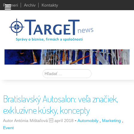
Partneri
Archiv
Kontakty
Hľadať
Bratislavský Autosalon: veľa značiek,
exkluzívne kúsky, koncepty
-
Autor Antónia Mištaľová
apríl 2018
Automobily
Marketing
Event