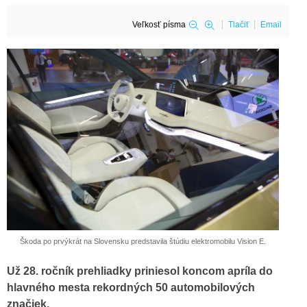
Veľkosť písma
Tlačiť
Email
Škoda po prvýkrát na Slovensku predstavila štúdiu elektromobilu Vision E.
Už 28. ročník prehliadky priniesol koncom apríla do
hlavného mesta rekordných 50 automobilových
značiek.