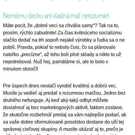
Nemému decku ani vlastná mať nerozumie!
Máte pocit, že „dobré veci sa chvália samy“? Tak na to,
prosím, rýchlo zabudnite! Za čias kvitnúceho socializmu
stačilo dodať na trh aspoň nejaké výrobky a ľudia sa o ne
pobili. Pravda, pokiaľ to nebolo čosi, čo sa plánovalo
natoľko „precízne“, až toho boli plné sklady a nikto to už
nepotreboval. Nuž hej, pamätáme si, ale to bolo v
minulom storočí!
Pre úspech dnes nestačí vyrobiť kvalitnú a dobrú vec.
Musíte ju vedieť aj predať s rozumnou maržou. Jedno bez
druhého nefunguje. Aj keď aký-taký odbyt môžete
dosiahnuť aj bez marketingových aktivít, faktom zostane,
že skutočne rozbehnúť predaj sa vám najlepšie podarí, ak
sa vaše dobre sformulované posolstvo dostane do uší tej
správnej cieľovej skupiny. A musíte ukázať aj to, prečo je