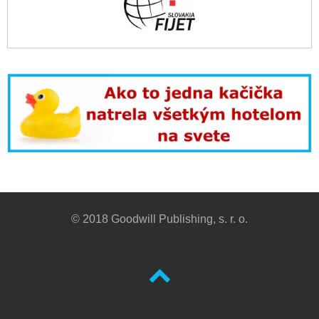
© 2018 Goodwill Publishing, s. r. o.