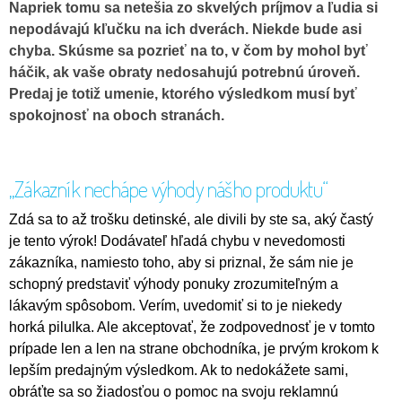
Napriek tomu sa netešia zo skvelých príjmov a ľudia si
nepodávajú kľučku na ich dverách. Niekde bude asi
chyba. Skúsme sa pozrieť na to, v čom by mohol byť
háčik, ak vaše obraty nedosahujú potrebnú úroveň.
Predaj je totiž umenie, ktorého výsledkom musí byť
spokojnosť na oboch stranách.
„Zákazník nechápe výhody nášho produktu“
Zdá sa to až trošku detinské, ale divili by ste sa, aký častý
je tento výrok! Dodávateľ hľadá chybu v nevedomosti
zákazníka, namiesto toho, aby si priznal, že sám nie je
schopný predstaviť výhody ponuky zrozumiteľným a
lákavým spôsobom. Verím, uvedomiť si to je niekedy
horká pilulka. Ale akceptovať, že zodpovednosť je v tomto
prípade len a len na strane obchodníka, je prvým krokom k
lepším predajným výsledkom. Ak to nedokážete sami,
obráťte sa so žiadosťou o pomoc na svoju reklamnú