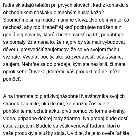
ľudia skladajú telefón pri prvých slovách, keď z kontaktu s
obchodníkom naskakuje mnohým husia koža?
Spomeňme si na múdre mamine slová: „Nerob iným to, čo
nechceš, aby robili tebe!“ Aj keď pociťujete nadšenie z
geniálnej novinky, ktorú chcete uviesť na trh, ponáhľajte
sa pomaly. Znamená to, že najprv by ste mali vybudovať
dôveru, presvedčiť záujemcov, že sa vo svojom fachu
vyznáte. Vyvolať pocity, ako sú zvedavosť, očakávanie,
záujem. Nehrňte sa do predaja, kým ste nezistili, či máte
oproti sebe človeka, ktorému váš produkt reálne môže
pomôcť.
A na internete to platí dvojnásobne! Návštevníka svojich
stránok zaujmite, ukážte mu, že naozaj čosi viete,
ponúknite mu ochutnávku, prvú pomoc vo forme e-knihy,
videa, prípadne dobrej rady zdarma. Na predaj bude dosť
času aj potom. Budete sa však venovať ľuďom, ktorí o
vaše produkty a služby stoja. Uvidíte, že je to oveľa ľahšie