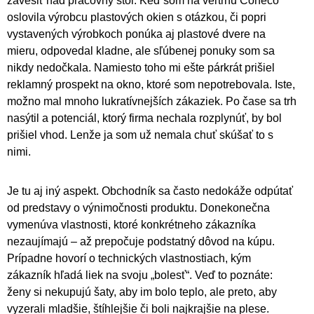
zavesiť nad pracovný stôl. Keď som na veľtrhu Coneco
oslovila výrobcu plastových okien s otázkou, či popri
vystavených výrobkoch ponúka aj plastové dvere na
mieru, odpovedal kladne, ale sľúbenej ponuky som sa
nikdy nedočkala. Namiesto toho mi ešte párkrát prišiel
reklamný prospekt na okno, ktoré som nepotrebovala. Iste,
možno mal mnoho lukratívnejších zákaziek. Po čase sa trh
nasýtil a potenciál, ktorý firma nechala rozplynúť, by bol
prišiel vhod. Lenže ja som už nemala chuť skúšať to s
nimi.
Je tu aj iný aspekt. Obchodník sa často nedokáže odpútať
od predstavy o výnimočnosti produktu. Donekonečna
vymenúva vlastnosti, ktoré konkrétneho zákazníka
nezaujímajú – až prepočuje podstatný dôvod na kúpu.
Prípadne hovorí o technických vlastnostiach, kým
zákazník hľadá liek na svoju „bolesť“. Veď to poznáte:
ženy si nekupujú šaty, aby im bolo teplo, ale preto, aby
vyzerali mladšie, štíhlejšie či boli najkrajšie na plese.