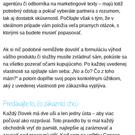
agentúru či odborníka na marketingové texty – majú totiž
potrebný odstup a pokiaľ vyberáte partnera s rozumom,
tak aj dostatok skúseností. Počítajte však s tým, že v
ideálnom prípade vám položia veľa priamych otázok, s
ktorými sa budete musieť popasovať.
Ak si nič podobné nemôžete dovoliť a formuláciu výhod
vášho produktu či služby musíte zvládnuť sám, pokúste sa
na všetko pozerať očami kupujúceho. Po každej uvedenej
vlastnosti sa spýtajte sám seba: „No a čo? Čo z toho
mám?“ a potom doplňte svoj popis konkrétnym úžitkom,
aký z uvedenej vlastnosti pre zákazníka vyplýva.
Predávajte to, čo zákazníci chcú
Každý človek má dve uši a len jedny ústa – aby viac
počúval ako rozprával. Toto pravidlo by si mal každý
obchodník vryť do pamäti, najlepšie aj zarámovať a