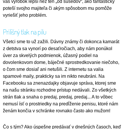
váš výrobok lepší než ten „od susedov“, ako fantasticky
poteší svojho majiteľa či akým spôsobom mu pomôže
vyriešiť jeho problém.
Prílišný tlak na pílu
Všetci sme to už zažili. Dávny známy či dokonca kamarát
z detstva sa vynorí po desaťročiach, aby nám ponúkol
úver za skvelých podmienok, úžasný podiel na
dovolenkovom dome, báječné sprostredkovanie niečoho,
o čom sme dosiaľ ani netušili. Z internetu sa valia
spamové maily, prakticky sa im nikto neubráni. Na
Facebooku sa znenazdajky objavuje správa, ktorej sme
na našu stránku rozhodne prístup nedávali. Zo všetkých
strán tlak a snaha o predaj, predaj, predaj... A to vôbec
nemusí ísť o prostriedky na predĺženie penisu, ktoré nám
ženám končia v schránke rovnako často ako mužom!
Čo s tým? Ako úspešne predávať v dnešných časoch, keď