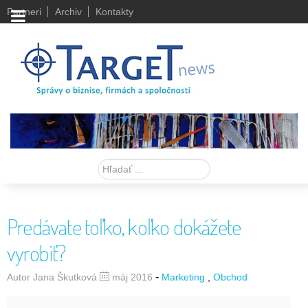
Partneri
Archiv
Kontakty
Hľadať
Predávate toľko, koľko dokážete
vyrobiť?
-
Autor Jana Škutková
máj 2016
Marketing
Obchod