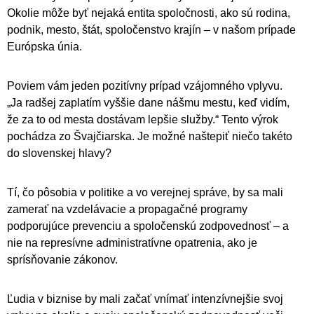
Okolie môže byť nejaká entita spoločnosti, ako sú rodina,
podnik, mesto, štát, spoločenstvo krajín – v našom prípade
Európska únia.
Poviem vám jeden pozitívny prípad vzájomného vplyvu.
„Ja radšej zaplatím vyššie dane nášmu mestu, keď vidím,
že za to od mesta dostávam lepšie služby.“ Tento výrok
pochádza zo Švajčiarska. Je možné naštepiť niečo takéto
do slovenskej hlavy?
Tí, čo pôsobia v politike a vo verejnej správe, by sa mali
zamerať na vzdelávacie a propagačné programy
podporujúce prevenciu a spoločenskú zodpovednosť – a
nie na represívne administratívne opatrenia, ako je
sprísňovanie zákonov.
Ľudia v biznise by mali začať vnímať intenzívnejšie svoj