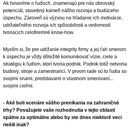
Ak hovoríme o ľuďoch, znamenajú pre nás obrovský
potenciál, stavebný kameň nášho rozvoja a budúceho
úspechu. Zároveň sú výzvou na hľadanie ich motivácie,
udržateľného rozvoja ich spôsobilosti a vedomostí
tvoriacich celofiremné know-how.
Myslím si, že pre udržanie integrity firmy a jej ťah smerom
k úspechu je vždy dôležité komunikovať vízie, ciele a
stratégiu k ľuďom, ktorí tvoria podnik. Podnik totiž netvoria
budovy, stroje a zamestnanci. V prvom rade sú to ľudia so
svojimi snami, predstavami o vlastnom smerovaní...
svojimi cieľmi.
- Aké boli scenáre vášho prenikania na zahraničné
trhy? Považujete vaše rozhodnutia v tejto oblasti
spätne za optimálne alebo by ste dnes niektoré veci
riešili inak?