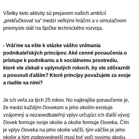
Všetky tieto aktivity sú prejavom našich ambícií
„prekľučkovať sa“ medzi veľkými hráčmi a v simulačnom
priemysle stáť na špičke technického rozvoja.
- Vráťme sa ešte k otázke vášho vnímania
podnikateľských princípov. Aké cenné ponaučenia o
prístupe k podnikaniu a k sociálnemu prostrediu,
ktoré ste získali v uplynulých rokoch, by ste zdôraznili
a posunuli ďalším? Ktoré princípy považujete za svoje
a riadite sa nimi?
Je ich veľa za tých 25 rokov. No najkrajšie ponaučenie je,
že medzi každým človekom a jeho okolím existuje
vzájomný a nezanedbateľný vplyv určujúci ich ďalší vývoj:
človek formuje svoje okolie a okolie formuje človeka. Čím
je vplyv človeka na jeho okolie väčší, tým väčšie je jeho
okolie a tým zodpovednejší musí byť voči svojmu okoliu.