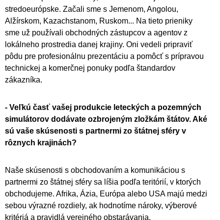
stredoeurópske. Začali sme s Jemenom, Angolou,
Alžírskom, Kazachstanom, Ruskom... Na tieto prieniky
sme už používali obchodných zástupcov a agentov z
lokálneho prostredia danej krajiny. Oni vedeli pripraviť
pôdu pre profesionálnu prezentáciu a pomôcť s prípravou
technickej a komerčnej ponuky podľa štandardov
zákazníka.
- Veľkú časť vašej produkcie leteckých a pozemných
simulátorov dodávate ozbrojeným zložkám štátov. Aké
sú vaše skúsenosti s partnermi zo štátnej sféry v
rôznych krajinách?
Naše skúsenosti s obchodovaním a komunikáciou s
partnermi zo štátnej sféry sa líšia podľa teritórií, v ktorých
obchodujeme. Afrika, Ázia, Európa alebo USA majú medzi
sebou výrazné rozdiely, ak hodnotíme nároky, výberové
kritériá a pravidlá verejného obstarávania.