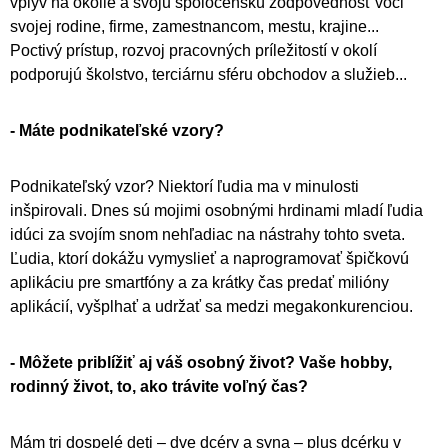
vplyv na okolie a svoju spoločenskú zodpovednosť voči
svojej rodine, firme, zamestnancom, mestu, krajine...
Poctivý prístup, rozvoj pracovných príležitostí v okolí
podporujú školstvo, terciárnu sféru obchodov a služieb...
- Máte podnikateľské vzory?
Podnikateľský vzor? Niektorí ľudia ma v minulosti
inšpirovali. Dnes sú mojimi osobnými hrdinami mladí ľudia
idúci za svojím snom nehľadiac na nástrahy tohto sveta.
Ľudia, ktorí dokážu vymyslieť a naprogramovať špičkovú
aplikáciu pre smartfóny a za krátky čas predať milióny
aplikácií, vyšplhať a udržať sa medzi megakonkurenciou.
- Môžete priblížiť aj váš osobný život? Vaše hobby,
rodinný život, to, ako trávite voľný čas?
Mám tri dospelé deti – dve dcéry a syna – plus dcérku v