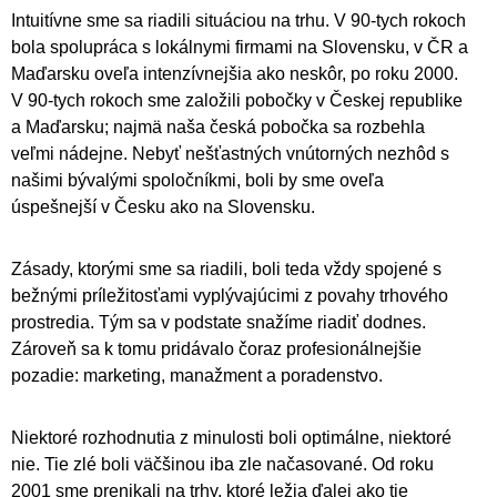
Intuitívne sme sa riadili situáciou na trhu. V 90-tych rokoch
bola spolupráca s lokálnymi firmami na Slovensku, v ČR a
Maďarsku oveľa intenzívnejšia ako neskôr, po roku 2000.
V 90-tych rokoch sme založili pobočky v Českej republike
a Maďarsku; najmä naša česká pobočka sa rozbehla
veľmi nádejne. Nebyť nešťastných vnútorných nezhôd s
našimi bývalými spoločníkmi, boli by sme oveľa
úspešnejší v Česku ako na Slovensku.
Zásady, ktorými sme sa riadili, boli teda vždy spojené s
bežnými príležitosťami vyplývajúcimi z povahy trhového
prostredia. Tým sa v podstate snažíme riadiť dodnes.
Zároveň sa k tomu pridávalo čoraz profesionálnejšie
pozadie: marketing, manažment a poradenstvo.
Niektoré rozhodnutia z minulosti boli optimálne, niektoré
nie. Tie zlé boli väčšinou iba zle načasované. Od roku
2001 sme prenikali na trhy, ktoré ležia ďalej ako tie