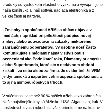
produkty sú výsledkom vlastného výskumu a vývoja – je to
naša konštrukcia, náš softvér, riadiaca elektronika a z
veľkej časti aj hardvér.
- Zmienky o spoločnosti VRM sa občas objavia v
médiách, napríklad pri príležitosti podpisu novej
zmluvy alebo odovzdávania zákazky niektorému
zahraničnému odberateľovi. Vy osobne dosť často
komunikujete s médiami najmä v súvislosti s
oceneniami ako Podnikateľ roka, Diamanty priemyslu
alebo Superbrands, ktoré ste v nedávnom období
získali – za seba alebo za firmu. Je evidentné, že VRM
je dynamická a exportne veľmi úspešná spoločnosť, a
to aj na mimoeurópskych trhoch.
V súčasnosti viac než 90 % našich tržieb je zo zahraničia.
Naše najsilnejšie trhy sú Alžírsko, USA, Afganistan, Irak. V
posledných dvoch rokoch sa však orientujeme na krajiny