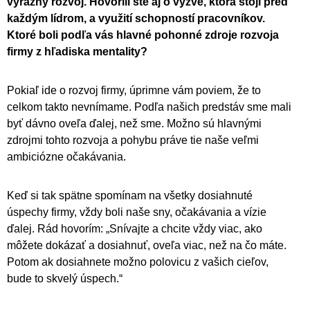
výrazný rozvoj. Hovorili ste aj o výzve, ktorá stojí pred
každým lídrom, a využití schopností pracovníkov.
Ktoré boli podľa vás hlavné pohonné zdroje rozvoja
firmy z hľadiska mentality?
Pokiaľ ide o rozvoj firmy, úprimne vám poviem, že to
celkom takto nevnímame. Podľa našich predstáv sme mali
byť dávno oveľa ďalej, než sme. Možno sú hlavnými
zdrojmi tohto rozvoja a pohybu práve tie naše veľmi
ambiciózne očakávania.
Keď si tak spätne spomínam na všetky dosiahnuté
úspechy firmy, vždy boli naše sny, očakávania a vízie
ďalej. Rád hovorím: „Snívajte a chcite vždy viac, ako
môžete dokázať a dosiahnuť, oveľa viac, než na čo máte.
Potom ak dosiahnete možno polovicu z vašich cieľov,
bude to skvelý úspech.“