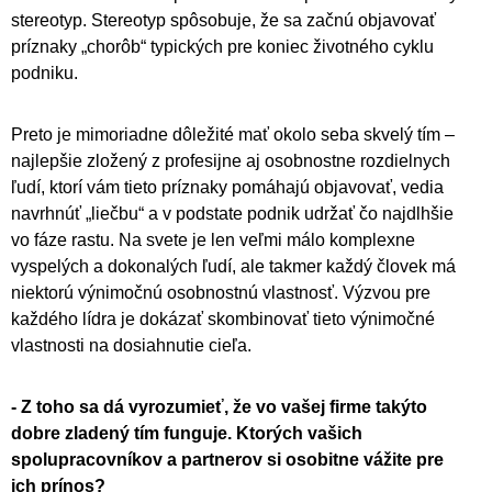
stereotyp. Stereotyp spôsobuje, že sa začnú objavovať
príznaky „chorôb“ typických pre koniec životného cyklu
podniku.
Preto je mimoriadne dôležité mať okolo seba skvelý tím –
najlepšie zložený z profesijne aj osobnostne rozdielnych
ľudí, ktorí vám tieto príznaky pomáhajú objavovať, vedia
navrhnúť „liečbu“ a v podstate podnik udržať čo najdlhšie
vo fáze rastu. Na svete je len veľmi málo komplexne
vyspelých a dokonalých ľudí, ale takmer každý človek má
niektorú výnimočnú osobnostnú vlastnosť. Výzvou pre
každého lídra je dokázať skombinovať tieto výnimočné
vlastnosti na dosiahnutie cieľa.
- Z toho sa dá vyrozumieť, že vo vašej firme takýto
dobre zladený tím funguje. Ktorých vašich
spolupracovníkov a partnerov si osobitne vážite pre
ich prínos?