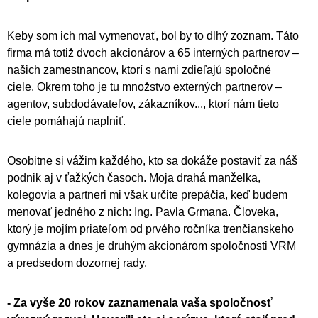
Keby som ich mal vymenovať, bol by to dlhý zoznam. Táto
firma má totiž dvoch akcionárov a 65 interných partnerov –
našich zamestnancov, ktorí s nami zdieľajú spoločné
ciele. Okrem toho je tu množstvo externých partnerov –
agentov, subdodávateľov, zákazníkov..., ktorí nám tieto
ciele pomáhajú naplniť.
Osobitne si vážim každého, kto sa dokáže postaviť za náš
podnik aj v ťažkých časoch. Moja drahá manželka,
kolegovia a partneri mi však určite prepáčia, keď budem
menovať jedného z nich: Ing. Pavla Grmana. Človeka,
ktorý je mojím priateľom od prvého ročníka trenčianskeho
gymnázia a dnes je druhým akcionárom spoločnosti VRM
a predsedom dozornej rady.
- Za vyše 20 rokov zaznamenala vaša spoločnosť