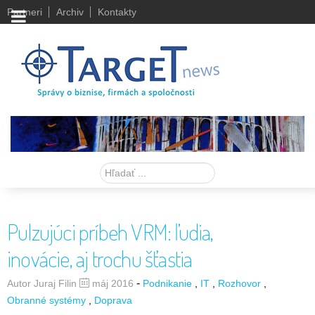
Partneri
Archiv
Kontakty
Hľadať
Pulzujúci príbeh VRM: ľudia,
inovácie, aj trochu šťastia
-
Autor Juraj Filin
máj 2016
Podnikanie
IT
Rozhovor
Obranné systémy
Doprava