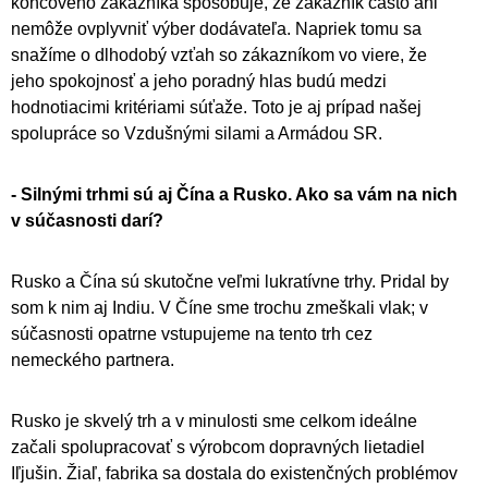
koncového zákazníka spôsobuje, že zákazník často ani
nemôže ovplyvniť výber dodávateľa. Napriek tomu sa
snažíme o dlhodobý vzťah so zákazníkom vo viere, že
jeho spokojnosť a jeho poradný hlas budú medzi
hodnotiacimi kritériami súťaže. Toto je aj prípad našej
spolupráce so Vzdušnými silami a Armádou SR.
- Silnými trhmi sú aj Čína a Rusko. Ako sa vám na nich
v súčasnosti darí?
Rusko a Čína sú skutočne veľmi lukratívne trhy. Pridal by
som k nim aj Indiu. V Číne sme trochu zmeškali vlak; v
súčasnosti opatrne vstupujeme na tento trh cez
nemeckého partnera.
Rusko je skvelý trh a v minulosti sme celkom ideálne
začali spolupracovať s výrobcom dopravných lietadiel
Iľjušin. Žiaľ, fabrika sa dostala do existenčných problémov