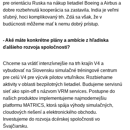
pre orientáciu Ruska na nákup lietadiel Boeing a Airbus a
dobre rozbehnutá kooperácia sa zastavila. India je veľmi
sľubný, hoci komplikovaný trh. Zdá sa však, že v
budúcnosti môžeme mať k nemu dobrý prístup.
- Aké máte konkrétne plány a ambície z hľadiska
ďalšieho rozvoja spoločnosti?
Chceme sa vrátiť intenzívnejšie na trh krajín V4 a
vybudovať na Slovensku simulačné tréningové centrum
pre celú V4 pre výcvik pilotov vrtuľníkov. Rozbiehame
aktivity v oblasti bezpilotných lietadiel. Budujeme servisnú
sieť ako spin-off s názvom VRM services. Postupne do
našich produktov implementujeme najmodernejšiu
platformu MATRICS, ktorá spája výhody simulačných,
cloudových riešení a elektronického obchodu.
Investujeme do rozvoja dcérskej spoločnosti vo
Švajčiarsku.