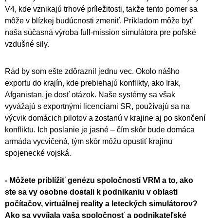
V4, kde vznikajú trhové príležitosti, takže tento pomer sa
môže v blízkej budúcnosti zmeniť. Príkladom môže byť
naša súčasná výroba full-mission simulátora pre poľské
vzdušné sily.
Rád by som ešte zdôraznil jednu vec. Okolo nášho
exportu do krajín, kde prebiehajú konflikty, ako Irak,
Afganistan, je dosť otázok. Naše systémy sa však
vyvážajú s exportnými licenciami SR, používajú sa na
výcvik domácich pilotov a zostanú v krajine aj po skončení
konfliktu. Ich poslanie je jasné – čím skôr bude domáca
armáda vycvičená, tým skôr môžu opustiť krajinu
spojenecké vojská.
- Môžete priblížiť genézu spoločnosti VRM a to, ako
ste sa vy osobne dostali k podnikaniu v oblasti
počítačov, virtuálnej reality a leteckých simulátorov?
Ako sa vyvíjala vaša spoločnosť a podnikateľské