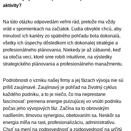
aktivity?
Na túto otázku odpovedám veľmi rád, pretože ma vždy
vráti v spomienkach na začiatok. Ľudia obvykle chcú, aby
minulosť ich kariéry zo spätného pohľadu bola dokonalá,
všetky ich úspechy dôsledkom ich dokonalej stratégie a
profesionálneho plánovania. Niekedy je až zábavné, keď
sa otočia veci, ktoré sme robili intuitívne, na výsledky
strategického plánovania a profesionálneho manažmentu.
Podrobnosti o vzniku našej firmy a jej fázach vývoja nie sú
príliš zaujímavé. Zaujímavý je pohľad na životný cyklus
každého podniku, a to je niečo, čo ma neprestane
fascinovať: premena energie pulzujúcej vo vnútri podniku
počas jeho vývojových fáz. Začína sa to obrovským
nadšením, tímovou synergiou, obetovaním sa. Neskôr sa
energia míňa na rast, profesionalizáciu, administratívu.
Chuť sa mení na zodpovednosť a zodpovednosť na určitý