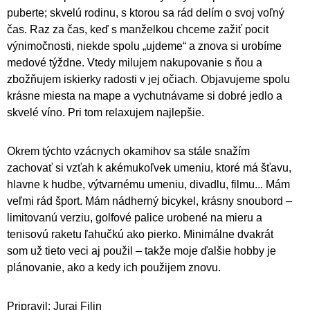
puberte; skvelú rodinu, s ktorou sa rád delím o svoj voľný
čas. Raz za čas, keď s manželkou chceme zažiť pocit
výnimočnosti, niekde spolu „ujdeme“ a znova si urobíme
medové týždne. Vtedy milujem nakupovanie s ňou a
zbožňujem iskierky radosti v jej očiach. Objavujeme spolu
krásne miesta na mape a vychutnávame si dobré jedlo a
skvelé víno. Pri tom relaxujem najlepšie.
Okrem týchto vzácnych okamihov sa stále snažím
zachovať si vzťah k akémukoľvek umeniu, ktoré má šťavu,
hlavne k hudbe, výtvarnému umeniu, divadlu, filmu... Mám
veľmi rád šport. Mám nádherný bicykel, krásny snoubord –
limitovanú verziu, golfové palice urobené na mieru a
tenisovú raketu ľahučkú ako pierko. Minimálne dvakrát
som už tieto veci aj použil – takže moje ďalšie hobby je
plánovanie, ako a kedy ich použijem znovu.
Pripravil: Juraj Filin