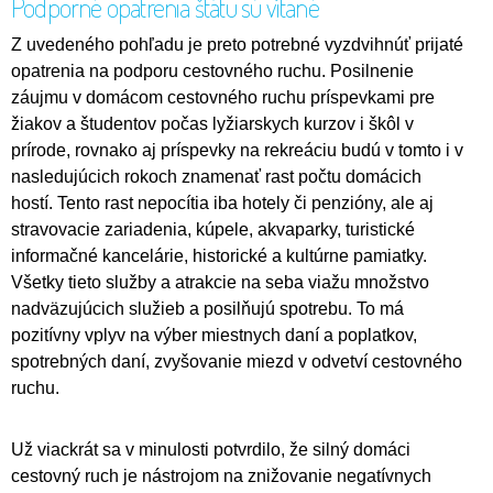
Podporné opatrenia štátu sú vítané
Z uvedeného pohľadu je preto potrebné vyzdvihnúť prijaté
opatrenia na podporu cestovného ruchu. Posilnenie
záujmu v domácom cestovného ruchu príspevkami pre
žiakov a študentov počas lyžiarskych kurzov i škôl v
prírode, rovnako aj príspevky na rekreáciu budú v tomto i v
nasledujúcich rokoch znamenať rast počtu domácich
hostí. Tento rast nepocítia iba hotely či penzióny, ale aj
stravovacie zariadenia, kúpele, akvaparky, turistické
informačné kancelárie, historické a kultúrne pamiatky.
Všetky tieto služby a atrakcie na seba viažu množstvo
nadväzujúcich služieb a posilňujú spotrebu. To má
pozitívny vplyv na výber miestnych daní a poplatkov,
spotrebných daní, zvyšovanie miezd v odvetví cestovného
ruchu.
Už viackrát sa v minulosti potvrdilo, že silný domáci
cestovný ruch je nástrojom na znižovanie negatívnych