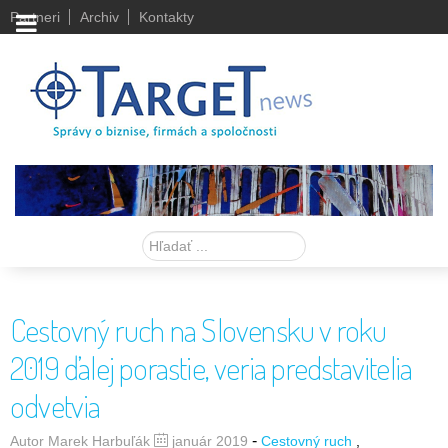
Partneri
Archiv
Kontakty
Hľadať
Cestovný ruch na Slovensku v roku
2019 ďalej porastie, veria predstavitelia
odvetvia
-
Autor Marek Harbuľák
január 2019
Cestovný ruch