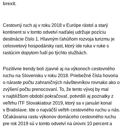
brexit.
Cestovný ruch aj v roku 2018 v Európe rástol a starý
kontinent si v tomto odvetví naďalej udržuje pozíciu
destinácie číslo 1. Hlavným ťahúňom rozvoja turizmu je
celosvetový hospodársky rast, ktorý ide ruka v ruke s
rastúcim dopytom ľudí po týchto službách.
Pozitívne trendy boli zjavné aj na výkonoch cestovného
ruchu na Slovensku v roku 2018. Priebežné čísla hovoria
o náraste počtu zahraničných návštevníkov rovnako ako o
zvýšení počtu prenocovaní. To, že tento vývoj by mal
v najbližšom období pokračovať, potvrdili aj poznatky z
veľtrhu ITF Slovakiatour 2019, ktorý sa v januári konal
v Bratislave. Ide o najväčší veľtrh cestovného ruchu u nás.
Očakávania rastu výkonov domáceho cestovného ruchu
pre rok 2019 sú v tomto odvetví na úrovni 10 percent a