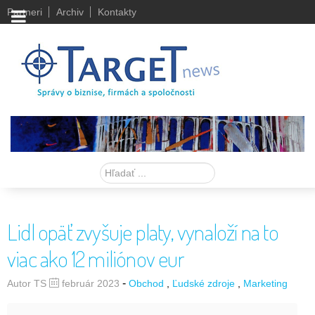
Partneri
Archiv
Kontakty
Hľadať
Lidl opäť zvyšuje platy, vynaloží na to
viac ako 12 miliónov eur
-
Autor TS
február 2023
Obchod
Ľudské zdroje
Marketing