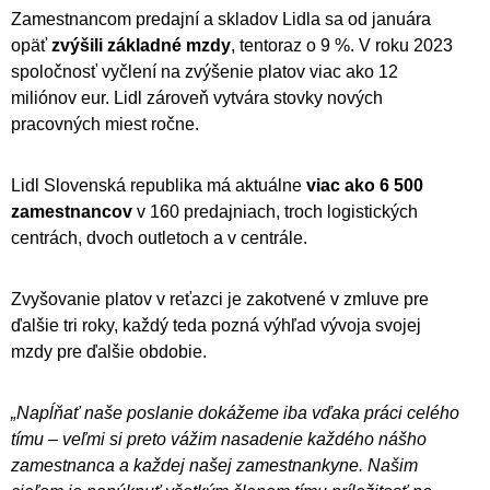
Zamestnancom predajní a skladov Lidla sa od januára
opäť
zvýšili základné mzdy
, tentoraz o 9 %. V roku 2023
spoločnosť vyčlení na zvýšenie platov viac ako 12
miliónov eur. Lidl zároveň vytvára stovky nových
pracovných miest ročne.
Lidl Slovenská republika má aktuálne
viac ako 6 500
zamestnancov
v 160 predajniach, troch logistických
centrách, dvoch outletoch a v centrále.
Zvyšovanie platov v reťazci je zakotvené v zmluve pre
ďalšie tri roky, každý teda pozná výhľad vývoja svojej
mzdy pre ďalšie obdobie.
„Napĺňať naše poslanie dokážeme iba vďaka práci celého
tímu – veľmi si preto vážim nasadenie každého nášho
zamestnanca a každej našej zamestnankyne. Našim