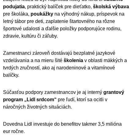
podujatia
, praktický balíček pre dieťatko,
školská výbava
pre školáka,
poukážky
na výhodný nákup, príspevok na
letný tábor pre deti, zaplatenie štartovného na rôzne
športové udalosti a ďalšie položky podporujúce rodinu,
zdravie, kultúru či záľuby.
Zamestnanci zároveň dostávajú bezplatné jazykové
vzdelávania a na mieru šité
školenia
v oblasti mäkkých a
tvrdých zručností, ako aj narodeninové a vitamínové
balíčky.
Súčasťou podpory zamestnancov je aj interný
grantový
program „Lidl srdcom“
pre ľudí, ktorí sa ocitli v
náročných životných situáciách.
Dovedna Lidl investuje do benefitov takmer 3,5 milióna
eur ročne.