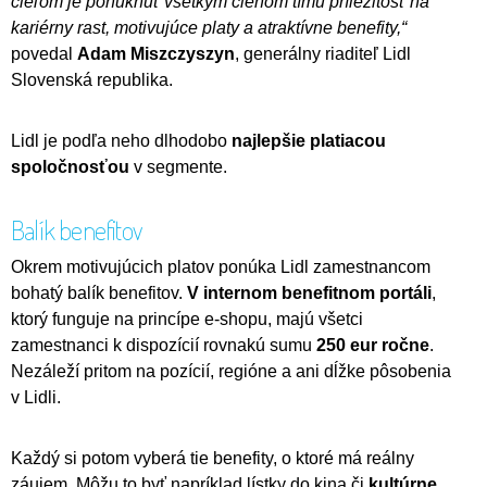
cieľom je ponúknuť všetkým členom tímu príležitosť na
kariérny rast, motivujúce platy a atraktívne benefity,“
povedal
Adam Miszczyszyn
, generálny riaditeľ Lidl
Slovenská republika.
Lidl je podľa neho dlhodobo
najlepšie platiacou
spoločnosťou
v segmente.
Balík benefitov
Okrem motivujúcich platov ponúka Lidl zamestnancom
bohatý balík benefitov.
V internom benefitnom portáli
,
ktorý funguje na princípe e-shopu, majú všetci
zamestnanci k dispozícií rovnakú sumu
250 eur ročne
.
Nezáleží pritom na pozícií, regióne a ani dĺžke pôsobenia
v Lidli.
Každý si potom vyberá tie benefity, o ktoré má reálny
záujem. Môžu to byť napríklad lístky do kina či
kultúrne