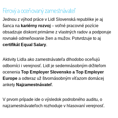
Férový a oceňovaný zamestnávateľ
Jednou z výhod práce v Lidl Slovenská republike je aj
šanca na
kariérny rozvoj
– voľné pracovné pozície
obsadzuje diskont primárne z vlastných radov a podporuje
rovnaké odmeňovanie žien a mužov. Potvrdzuje to aj
certifikát Equal Salary
.
Aktivity Lidla ako zamestnávateľa dlhodobo oceňujú
odborníci i verejnosť. Lidl je sedemnásobným držiteľom
ocenenia
Top Employer Slovensko a Top Employer
Europe
a odteraz už štvornásobným víťazom domácej
ankety
Najzamestnávateľ
.
V prvom prípade ide o výsledok podrobného auditu, o
najzamestnávateľoch rozhoduje v hlasovaní verejnosť.