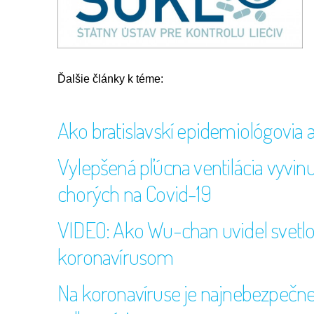
Ďalšie články k téme:
Ako bratislavskí epidemiológovia 
Vylepšená pľúcna ventilácia vyvinu
chorých na Covid-19
VIDEO: Ako Wu-chan uvidel svetlo n
koronavírusom
Na koronavíruse je najnebezpečnej