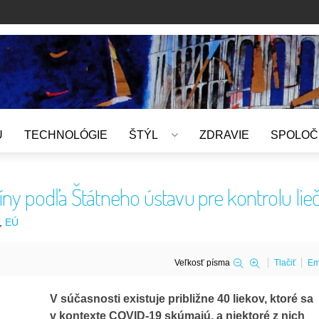
U
TECHNOLÓGIE
ŠTÝL
ZDRAVIE
SPOLOČ
íny podľa Štátneho ústavu pre kontrolu lieč
EÚ
Veľkosť písma
Tlačiť
Em
V súčasnosti existuje približne 40 liekov, ktoré sa
v kontexte COVID-19 skúmajú, a niektoré z nich