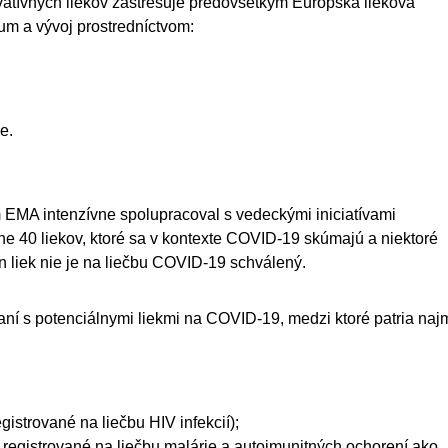
ovatívnych liekov zastrešuje predovšetkým Európska lieková
um a vývoj prostredníctvom:
e.
 EMA intenzívne spolupracoval s vedeckými iniciatívami
ižne 40 liekov, ktoré sa v kontexte COVID-19 skúmajú a niektoré
n liek nie je na liečbu COVID-19 schválený.
šaní s potenciálnymi liekmi na COVID-19, medzi ktoré patria naj
egistrované na liečbu HIV infekcií);
 registrované na liečbu malárie a autoimunitných ochorení ako