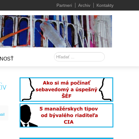
Partneri
Archiv
Kontakty
Hľadať
NOSŤ
iv
ail