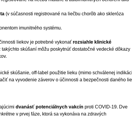
eta
(v súčasnosti registrované na liečbu chorôb ako skleróza
ponentom imunitného systému.
innosti liekov je potrebné vykonať
rozsiahle klinické
z takýchto skúšaní môžu poskytnúť dostatočné vedecké dôkazy
kov.
nické skúšanie, off-label použitie lieku (mimo schválenej indikác
ačiť na vyvodenie záverov o účinnosti a bezpečnosti daného lie
jajúcimi
dvanásť potenciálnych vakcín
proti COVID-19. Dve
onkrétne v prvej fáze, ktorá sa vykonáva na zdravých