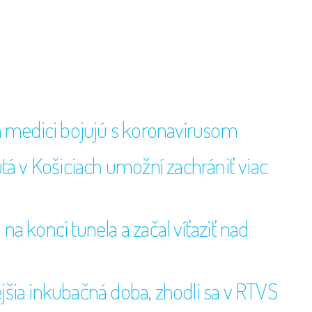
a medici bojujú s koronavírusom
tá v Košiciach umožní zachrániť viac
a konci tunela a začal víťaziť nad
šia inkubačná doba, zhodli sa v RTVS