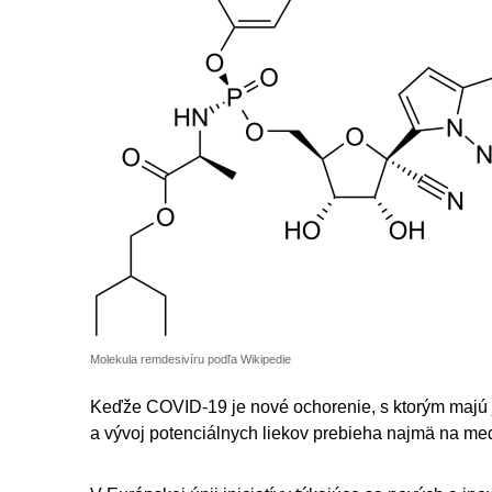
Molekula remdesivíru podľa Wikipedie
Keďže COVID-19 je nové ochorenie, s ktorým majú j
a vývoj potenciálnych liekov prebieha najmä na me