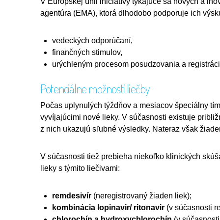
V Európskej únii iniciatívy týkajúce sa nových a in
agentúra (EMA), ktorá dlhodobo podporuje ich výsk
vedeckých odporúčaní,
finančných stimulov,
urýchleným procesom posudzovania a registráci
Potenciálne možnosti liečby
Počas uplynulých týždňov a mesiacov špeciálny tím
vyvíjajúcimi nové lieky. V súčasnosti existuje pribl
z nich ukazujú sľubné výsledky. Nateraz však žiade
V súčasnosti tiež prebieha niekoľko klinických skú
lieky s týmito liečivami:
remdesivír
(neregistrovaný žiaden liek);
kombinácia lopinavir/ ritonavir
(v súčasnosti r
chlorochín a hydroxychlorochín
(v súčasnosti