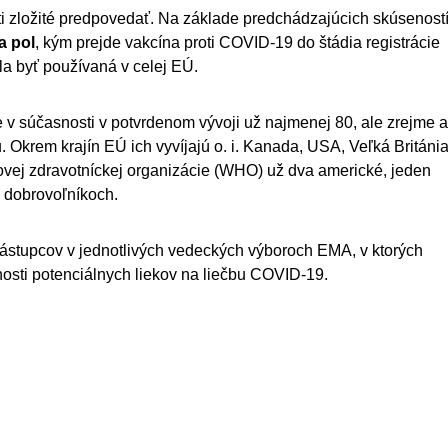
ti zložité predpovedať. Na základe predchádzajúcich skúsenost
a pol
, kým prejde vakcína proti COVID-19 do štádia registrácie
la byť používaná v celej EÚ.
e v súčasnosti v potvrdenom vývoji už najmenej 80, ale zrejme 
 Okrem krajín EÚ ich vyvíjajú o. i. Kanada, USA, Veľká Británia
ovej zdravotníckej organizácie (WHO) už dva americké, jeden
na dobrovoľníkoch.
 zástupcov v jednotlivých vedeckých výboroch EMA, v ktorých
osti potenciálnych liekov na liečbu COVID-19.