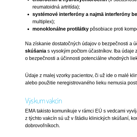
reumatoidná artritída);
systémové interferóny a najmä interferóny b
multiplex);
monoklonálne protilátky
pôsobiace proti kom
Na získanie dostatočných údajov o bezpečnosti a úč
skúšania
s vysokým počtom účastníkov. Iba údaje 
o bezpečnosti a účinnosti potenciálne vhodných lie
Údaje z malej vzorky pacientov, či už ide o malé kli
alebo použitie neregistrovaného lieku nemusia post
Výskum vakcín
EMA takisto komunikuje v rámci EÚ s vedcami vyví
z týchto vakcín sú už v štádiu klinických skúšaní, k
dobrovoľníkoch.