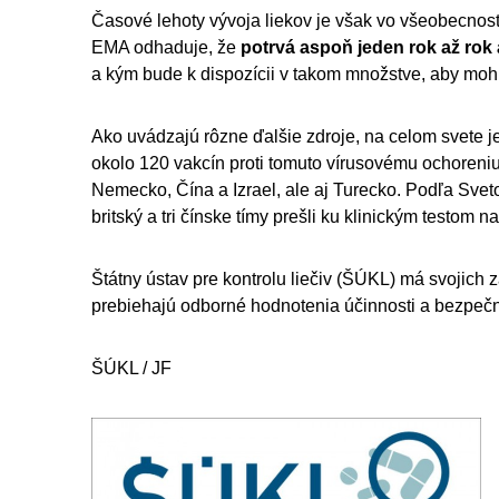
Časové lehoty vývoja liekov je však vo všeobecnos
EMA odhaduje, že
potrvá aspoň jeden rok až rok 
a kým bude k dispozícii v takom množstve, aby moh
Ako uvádzajú rôzne ďalšie zdroje, na celom svete j
okolo 120 vakcín proti tomuto vírusovému ochoreniu.
Nemecko, Čína a Izrael, ale aj Turecko. Podľa Svet
britský a tri čínske tímy prešli ku klinickým testom 
Štátny ústav pre kontrolu liečiv (ŠÚKL) má svojich
prebiehajú odborné hodnotenia účinnosti a bezpečn
ŠÚKL / JF