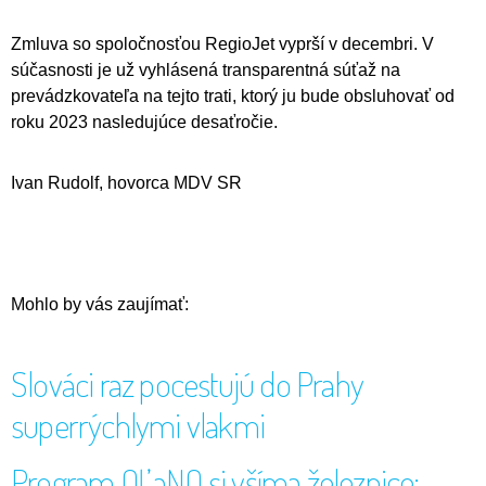
Zmluva so spoločnosťou RegioJet vyprší v decembri. V
súčasnosti je už vyhlásená transparentná súťaž na
prevádzkovateľa na tejto trati, ktorý ju bude obsluhovať od
roku 2023 nasledujúce desaťročie.
Ivan Rudolf, hovorca MDV SR
Mohlo by vás zaujímať:
Slováci raz pocestujú do Prahy
superrýchlymi vlakmi
Program OĽaNO si všíma železnice;