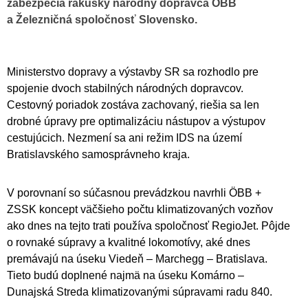
zabezpečia rakúsky národný dopravca ÖBB
a Železničná spoločnosť Slovensko.
Ministerstvo dopravy a výstavby SR sa rozhodlo pre
spojenie dvoch stabilných národných dopravcov.
Cestovný poriadok zostáva zachovaný, riešia sa len
drobné úpravy pre optimalizáciu nástupov a výstupov
cestujúcich. Nezmení sa ani režim IDS na území
Bratislavského samosprávneho kraja.
V porovnaní so súčasnou prevádzkou navrhli ÖBB +
ZSSK koncept väčšieho počtu klimatizovaných vozňov
ako dnes na tejto trati používa spoločnosť RegioJet. Pôjde
o rovnaké súpravy a kvalitné lokomotívy, aké dnes
premávajú na úseku Viedeň – Marchegg – Bratislava.
Tieto budú doplnené najmä na úseku Komárno –
Dunajská Streda klimatizovanými súpravami radu 840.