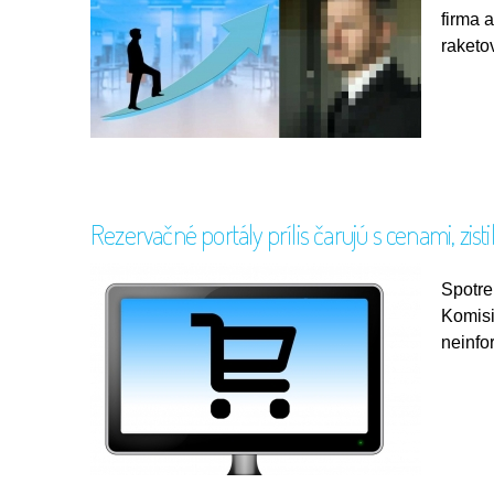
firma 
raketo
Rezervačné portály prílis čarujú s cenami, zist
Spotreb
Komisia
neinfo