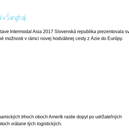
l v Šanghaji
tave Intermodal Asia 2017 Slovenská republika prezentovala s
tné možnosti v rámci novej hodvábnej cesty z Ázie do Európy.
amických trhoch oboch Amerík rastie dopyt po udržateľných
toch vrátane tých logistických.