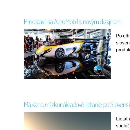
Predstavil sa AeroMobil s novým dizajnom
Po dlhý
sloven
produk
Má šancu nízkonákladové lietanie po Slovens
Lietať
spoloč