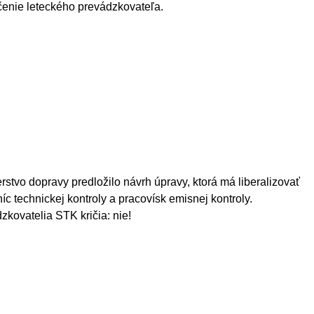
enie leteckého prevádzkovateľa.
erstvo dopravy predložilo návrh úpravy, ktorá má liberalizovať
níc technickej kontroly a pracovísk emisnej kontroly.
zkovatelia STK kričia: nie!