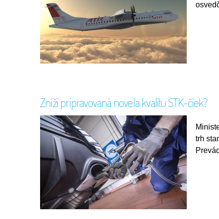
osvedč
Zníži pripravovaná novela kvalitu STK-čiek?
Minist
trh sta
Prevád