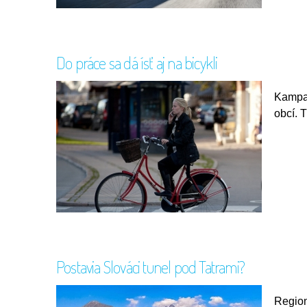
Do práce sa dá ísť aj na bicykli
Kampaň
obcí. 
Postavia Slováci tunel pod Tatrami?
Region