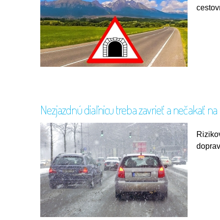
cestov
Nezjazdnú diaľnicu treba zavrieť a nečakať n
Riziko
doprav