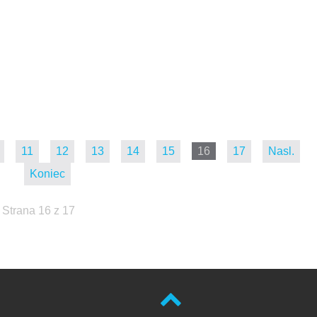
11
12
13
14
15
16
17
Nasl.
Koniec
Strana 16 z 17