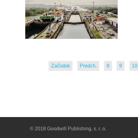
Začiatok
Predch.
8
9
10
© 2018 Goodwill Publishing, s. r. o.