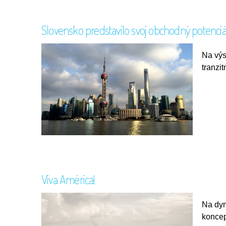
Slovensko predstavilo svoj obchodný potenciá
Na výs
tranzi
Viva América!
Na dyn
koncep