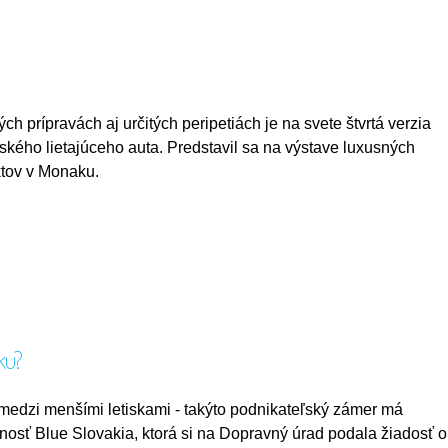
ch prípravách aj určitých peripetiách je na svete štvrtá verzia
ského lietajúceho auta. Predstavil sa na výstave luxusných
tov v Monaku.
ku?
 medzi menšími letiskami - takýto podnikateľský zámer má
nosť Blue Slovakia, ktorá si na Dopravný úrad podala žiadosť o