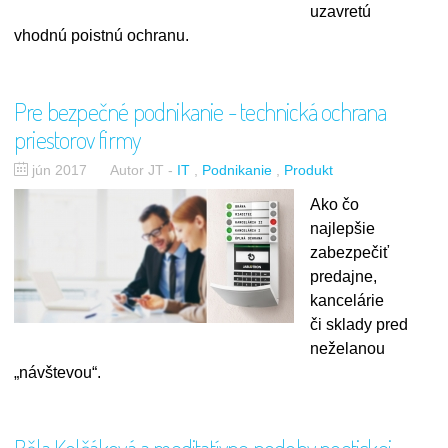
uzavretú
vhodnú poistnú ochranu.
Pre bezpečné podnikanie - technická ochrana
priestorov firmy
jún 2017
Autor JT
-
IT
Podnikanie
Produkt
Ako čo
najlepšie
zabezpečiť
predajne,
kancelárie
či sklady pred
neželanou
„návštevou“.