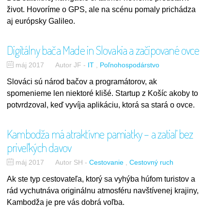
život. Hovoríme o GPS, ale na scénu pomaly prichádza
aj európsky Galileo.
Digitálny bača Made in Slovakia a začipované ovce
máj 2017
Autor JF
-
IT
Poľnohospodárstvo
Slováci sú národ bačov a programátorov, ak
spomenieme len niektoré klišé. Startup z Košíc akoby to
potvrdzoval, keď vyvíja aplikáciu, ktorá sa stará o ovce.
Kambodža má atraktívne pamiatky – a zatiaľ bez
priveľkých davov
máj 2017
Autor SH
-
Cestovanie
Cestovný ruch
Ak ste typ cestovateľa, ktorý sa vyhýba húfom turistov a
rád vychutnáva originálnu atmosféru navštívenej krajiny,
Kambodža je pre vás dobrá voľba.