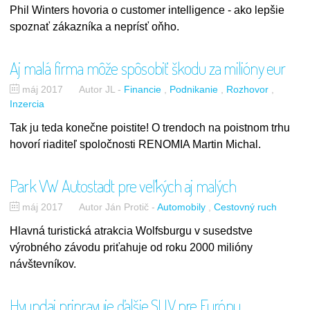
Phil Winters hovoria o customer intelligence - ako lepšie
spoznať zákazníka a neprísť oňho.
Aj malá firma môže spôsobiť škodu za milióny eur
máj 2017
Autor JL
-
Financie
Podnikanie
Rozhovor
Inzercia
Tak ju teda konečne poistite! O trendoch na poistnom trhu
hovorí riaditeľ spoločnosti RENOMIA Martin Michal.
Park VW Autostadt pre veľkých aj malých
máj 2017
Autor Ján Protič
-
Automobily
Cestovný ruch
Hlavná turistická atrakcia Wolfsburgu v susedstve
výrobného závodu priťahuje od roku 2000 milióny
návštevníkov.
Hyundai pripravuje ďalšie SUV pre Európu