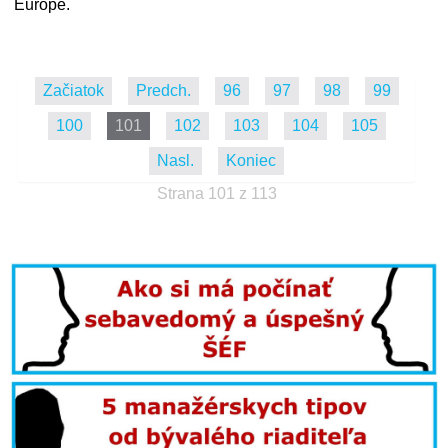
Európe.
Začiatok
Predch.
96
97
98
99
100
101
102
103
104
105
Nasl.
Koniec
Strana 101 z 113