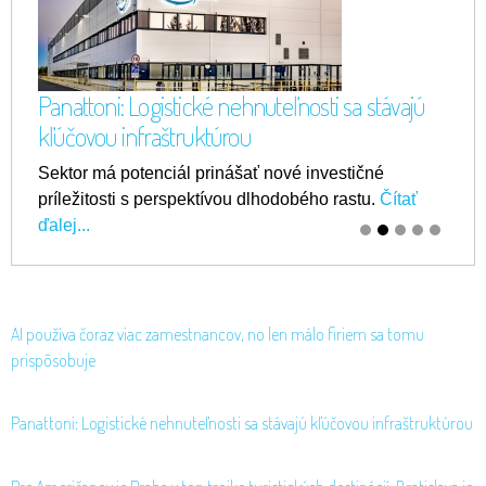
viac
zamestnancov, no len málo firiem sa tomu
Panattoni: Logistické nehnuteľnosti sa stávajú
prispôsobuje
kľúčovou infraštruktúrou
Experti predpokladajú, že k výraznejšej automatizácii
Sektor má potenciál prinášať nové investičné
práce dôjde do troch rokov.
príležitosti s perspektívou dlhodobého rastu.
Čítať ďalej...
Čítať
ďalej...
AI používa čoraz viac zamestnancov, no len málo firiem sa tomu
prispôsobuje
Panattoni: Logistické nehnuteľnosti sa stávajú kľúčovou infraštruktúrou