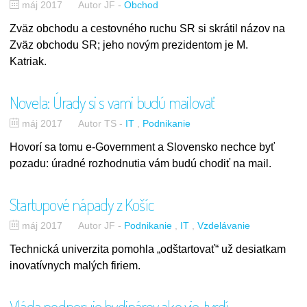
máj 2017
Autor JF
-
Obchod
Zväz obchodu a cestovného ruchu SR si skrátil názov na
Zväz obchodu SR; jeho novým prezidentom je M.
Katriak.
Novela: Úrady si s vami budú mailovať
máj 2017
Autor TS
-
IT
Podnikanie
Hovorí sa tomu e-Government a Slovensko nechce byť
pozadu: úradné rozhodnutia vám budú chodiť na mail.
Startupové nápady z Košíc
máj 2017
Autor JF
-
Podnikanie
IT
Vzdelávanie
Technická univerzita pomohla „odštartovať“ už desiatkam
inovatívnych malých firiem.
Vláda podporuje hydinárov ako vie, tvrdí