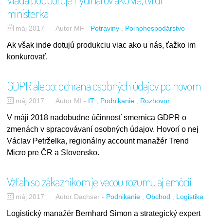
ministerka
máj 2017
Autor MF
-
Potraviny
Poľnohospodárstvo
Ak však inde dotujú produkciu viac ako u nás, ťažko im
konkurovať.
GDPR alebo: ochrana osobných údajov po novom
máj 2017
Autor MI
-
IT
Podnikanie
Rozhovor
V máji 2018 nadobudne účinnosť smernica GDPR o
zmenách v spracovávaní osobných údajov. Hovorí o nej
Václav Petrželka, regionálny account manažér Trend
Micro pre ČR a Slovensko.
Vzťah so zákazníkom je vecou rozumu aj emócií
máj 2017
Autor Dachser
-
Podnikanie
Obchod
Logistika
Logistický manažér Bernhard Simon a strategický expert