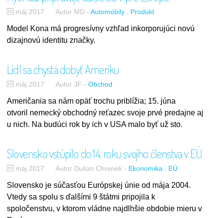
máj 2017
Autor MD
-
Automobily
Produkt
Model Kona má progresívny vzhľad inkorporujúci novú
dizajnovú identitu značky.
Lidl sa chystá dobyť Ameriku
máj 2017
Autor JF
-
Obchod
Američania sa nám opäť trochu priblížia; 15. júna
otvoril nemecký obchodný reťazec svoje prvé predajne aj
u nich. Na budúci rok by ich v USA malo byť už sto.
Slovensko vstúpilo do 14. roku svojho členstva v EÚ
máj 2017
Autor Dušan Chrenek
-
Ekonomika
EÚ
Slovensko je súčasťou Európskej únie od mája 2004.
Vtedy sa spolu s ďalšími 9 štátmi pripojila k
spoločenstvu, v ktorom vládne najdlhšie obdobie mieru v