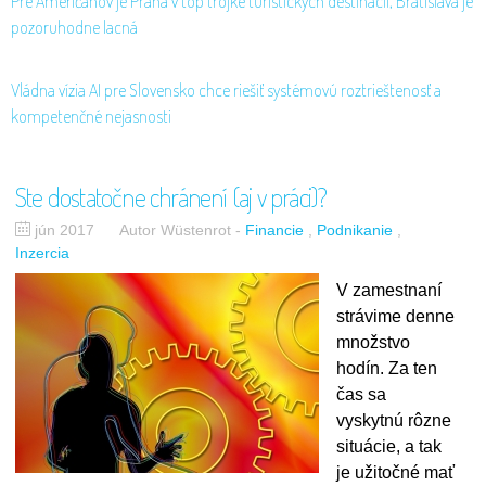
Pre Američanov je Praha v top trojke turistických destinácií, Bratislava je
pozoruhodne lacná
Vládna vízia AI pre Slovensko chce riešiť systémovú roztrieštenosť a
kompetenčné nejasnosti
Ste dostatočne chránení (aj v práci)?
jún 2017
Autor Wüstenrot
-
Financie
Podnikanie
Inzercia
V zamestnaní
strávime denne
množstvo
hodín. Za ten
čas sa
vyskytnú rôzne
situácie, a tak
je užitočné mať