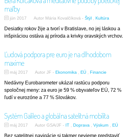
Běla Kolčáková a meditatívne podoby poetickej
maľby
jún 2017
Autor Mária Kovalčíková
-
Štýl
Kultúra
Desiatky rokov žije a tvorí v Bratislave, no jej láskou a
inšpiráciou ostáva aj príroda a krivky oravských vrchov.
Ľudová podpora pre euro je na dlhodobom
maxime
máj 2017
Autor JF
-
Ekonomika
EÚ
Financie
Nedávny Eurobarometer ukázal rastúcu podporu
spoločnej meny: za euro je 59 % obyvateľov EÚ, 72 %
ľudí v eurozóne a 77 % Slovákov.
Systém Galileo a globálna satelitná mobilita
máj 2017
Autor GSA/JF
-
IT
Doprava
Výskum
EÚ
Bez satelitnej navigácie si takmer nevieme predstaviť