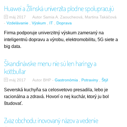
Huawei a Žilinská univerzita plodne spolupracujú
máj 2017
Autor Samia A. Zaoucheová, Martina Takáčová
-
Vzdelávanie
Výskum
IT
Doprava
Firma podporuje univerzitný výskum zameraný na
inteligentnú dopravu a výrobu, elektromobilitu, 5G siete a
big data.
Škandinávske menu nie sú len haringy a
köttbullar
máj 2017
Autor BHP
-
Gastronómia
Potraviny
Štýl
Severská kuchyňa sa celosvetovo presadila, lebo je
racionálna a zdravá. Hovorí o nej kuchár, ktorý ju bol
študovať.
Zväz obchodu: inovovaný názov a vedenie