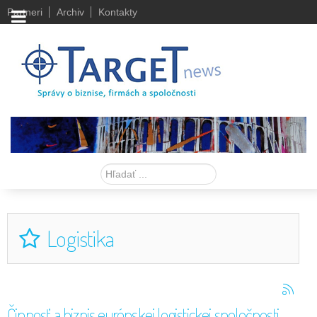
Partneri
Archiv
Kontakty
Hľadať
Logistika
Činnosť a biznis európskej logistickej spoločnosti