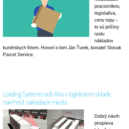
pracovníkov,
legislatíva,
ceny ropy –
to sú príčiny
rastu
nákladov
kuriérskych firiem. Hovorí o tom Ján Ťurek, konateľ Slovak
Parcel Service.
Loading Systems radí: Ako v logistickom sklade
navrhnúť nakladacie miesta
Dobrý návrh
prispieva