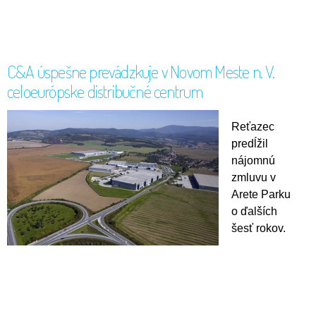
C&A úspešne prevádzkuje v Novom Meste n. V.
celoeurópske distribučné centrum
Reťazec
predĺžil
nájomnú
zmluvu v
Arete Parku
o ďalších
šesť rokov.