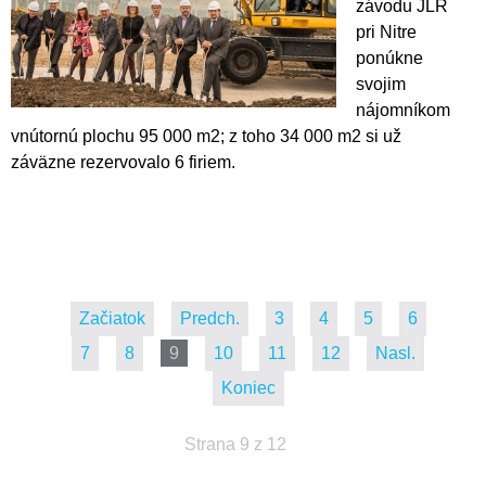
závodu JLR
pri Nitre
ponúkne
svojim
nájomníkom
vnútornú plochu 95 000 m2; z toho 34 000 m2 si už
záväzne rezervovalo 6 firiem.
Začiatok
Predch.
3
4
5
6
7
8
9
10
11
12
Nasl.
Koniec
Strana 9 z 12