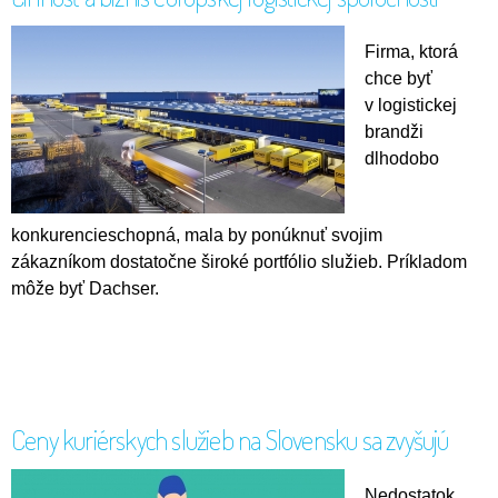
Firma, ktorá
chce byť
v logistickej
brandži
dlhodobo
konkurencieschopná, mala by ponúknuť svojim
zákazníkom dostatočne široké portfólio služieb. Príkladom
môže byť Dachser.
Ceny kuriérskych služieb na Slovensku sa zvyšujú
Nedostatok