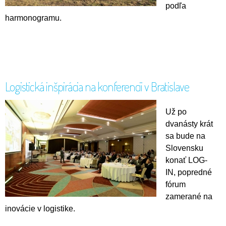
podľa
harmonogramu.
Logistická inšpirácia na konferencii v Bratislave
Už po
dvanásty krát
sa bude na
Slovensku
konať LOG-
IN, popredné
fórum
zamerané na
inovácie v logistike.