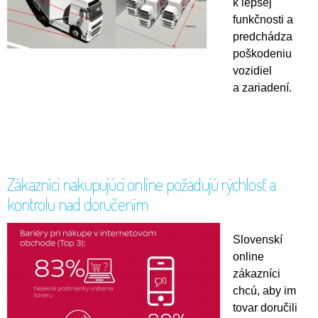
k lepšej
funkčnosti a
predchádza
poškodeniu
vozidiel
a zariadení.
Zákazníci nakupujúci online požadujú rýchlosť a
kontrolu nad doručením
Slovenskí
online
zákazníci
chcú, aby im
tovar doručili