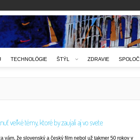
U
TECHNOLÓGIE
ŠTÝL
ZDRAVIE
SPOLOČ
uť veľké témy, ktoré by zaujali aj vo svete
a vám, že slovenský a český film nebol už takmer 50 rokov v