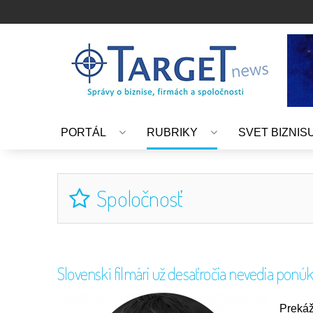
PORTÁL
RUBRIKY
SVET BIZNIS
Spoločnosť
Slovenskí filmári už desaťročia nevedia ponúkn
Prekáž