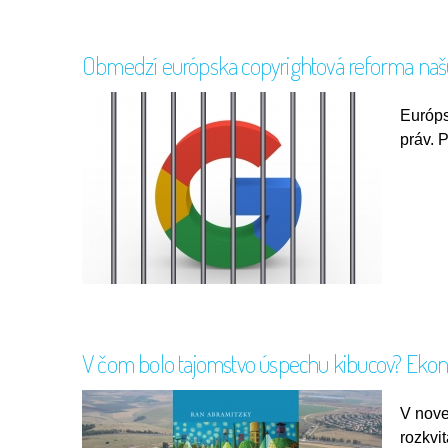
Obmedzí európska copyrightová reforma našu
Európs
práv. 
V čom bolo tajomstvo úspechu kibucov? Ekonóm
V nove
rozkvi