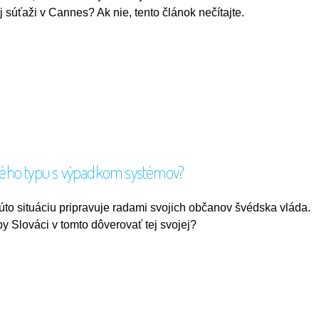
j súťaži v Cannes? Ak nie, tento článok nečítajte.
nového typu s výpadkom systémov?
úto situáciu pripravuje radami svojich občanov švédska vláda.
by Slováci v tomto dôverovať tej svojej?