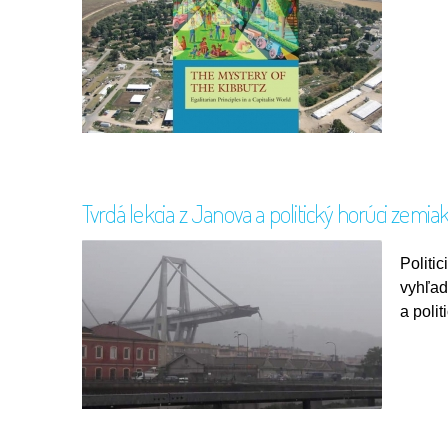
Tvrdá lekcia z Janova a politický horúci zemiak
Politic
vyhľad
a polit