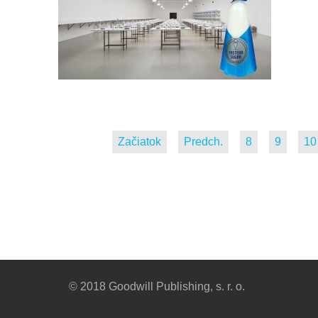
Začiatok
Predch.
8
9
10
© 2018 Goodwill Publishing, s. r. o.