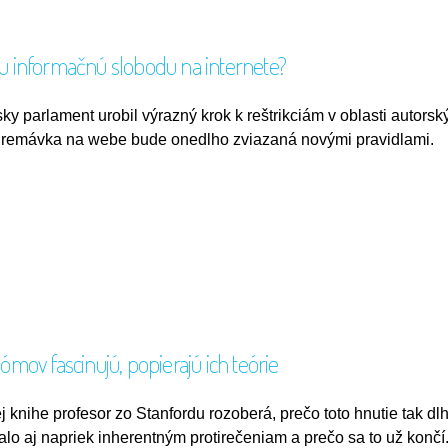
 informačnú slobodu na internete?
ky parlament urobil výrazný krok k reštrikciám v oblasti autorsk
Premávka na webe bude onedlho zviazaná novými pravidlami.
ov fascinujú, popierajú ich teórie
j knihe profesor zo Stanfordu rozoberá, prečo toto hnutie tak dl
talo aj napriek inherentným protirečeniam a prečo sa to už končí