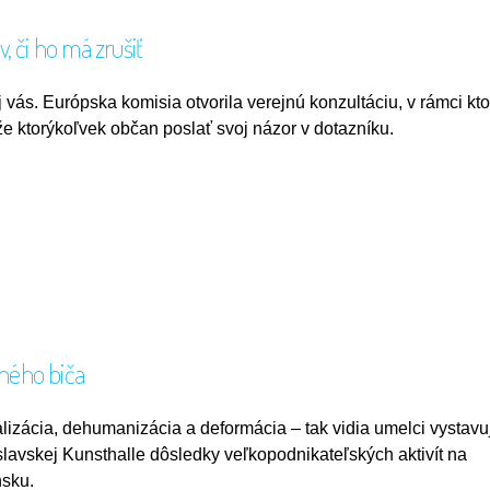
, či ho má zrušiť
j vás. Európska komisia otvorila verejnú konzultáciu, v rámci kto
že ktorýkoľvek občan poslať svoj názor v dotazníku.
čného biča
lizácia, dehumanizácia a deformácia – tak vidia umelci vystavu
islavskej Kunsthalle dôsledky veľkopodnikateľských aktivít na
sku.