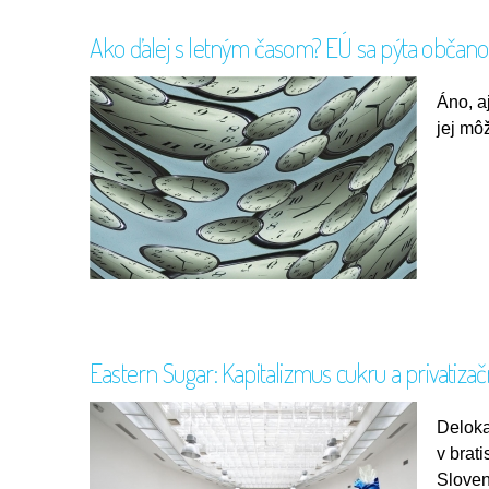
Ako ďalej s letným časom? EÚ sa pýta občanov
Áno, a
jej mô
Eastern Sugar: Kapitalizmus cukru a privatiza
Deloka
v brat
Sloven