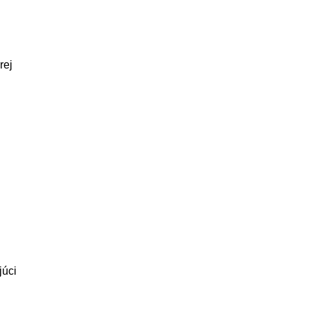
rej
júci