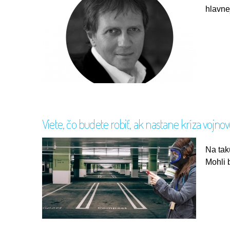
hlavne
Viete, čo budete robiť, ak nastane kríza voj
Na tak
Mohli 