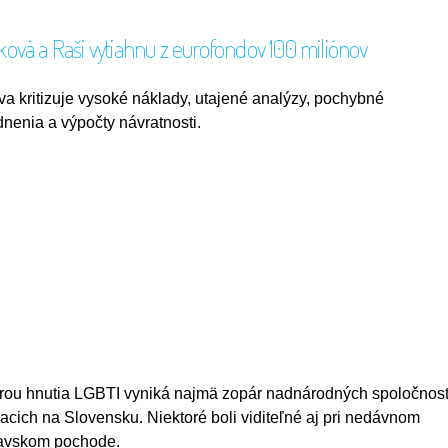
aková a Raši vytiahnu z eurofondov 100 miliónov
tíva kritizuje vysoké náklady, utajené analýzy, pochybné
nenia a výpočty návratnosti.
ou hnutia LGBTI vyniká najmä zopár nadnárodných spoločnost
acich na Slovensku. Niektoré boli viditeľné aj pri nedávnom
lavskom pochode.