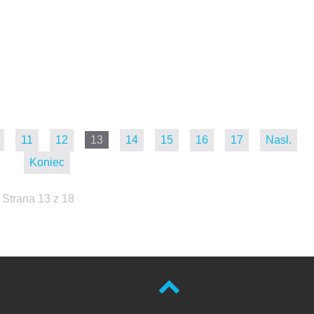
11
12
13
14
15
16
17
Nasl.
Koniec
Strana 13 z 18