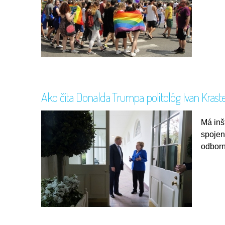
Ako číta Donalda Trumpa politológ Ivan Krast
Má inš
spojen
odborn