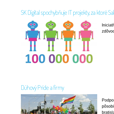
SK Digital spochybňuje IT projekty, za ktoré S
Inicia
zdôvod
Dúhový Pride a firmy
Podpor
pôsobi
bratis