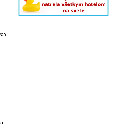
ých
ho
.