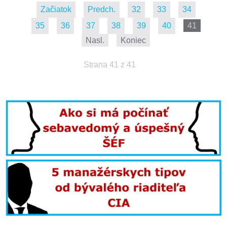
Začiatok
Predch.
32
33
34
35
36
37
38
39
40
41
Nasl.
Koniec
Strana 41 z 41