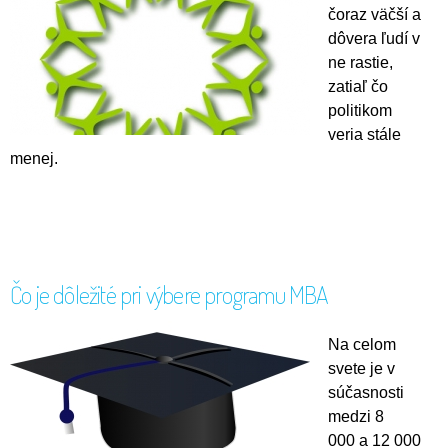
čoraz väčší a
dôvera ľudí v
ne rastie,
zatiaľ čo
politikom
veria stále
menej.
Čo je dôležité pri výbere programu MBA
Na celom
svete je v
súčasnosti
medzi 8
000 a 12 000