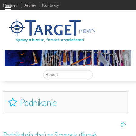
Partneri
Archiv
Kontakty
Hľadať
Podnikanie
Podnikatelia chcú na Slovensku férové