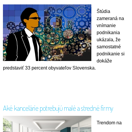
Štúdia
zameraná na
vnímanie
podnikania
ukázala, že
samostatné
podnikanie si
dokáže
predstaviť 33 percent obyvateľov Slovenska.
Aké kancelárie potrebujú malé a stredné firmy
Trendom na