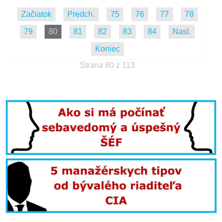
Začiatok
Predch.
75
76
77
78
79
80
81
82
83
84
Nasl.
Koniec
Strana 80 z 113