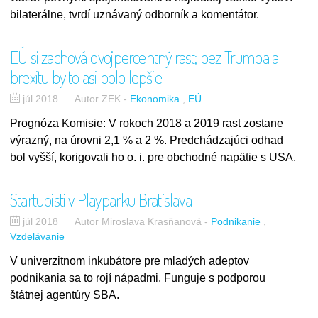
bilaterálne, tvrdí uznávaný odborník a komentátor.
EÚ si zachová dvojpercentný rast; bez Trumpa a
brexitu by to asi bolo lepšie
júl 2018
Autor ZEK
-
Ekonomika
EÚ
Prognóza Komisie: V rokoch 2018 a 2019 rast zostane
výrazný, na úrovni 2,1 % a 2 %. Predchádzajúci odhad
bol vyšší, korigovali ho o. i. pre obchodné napätie s USA.
Startupisti v Playparku Bratislava
júl 2018
Autor Miroslava Krasňanová
-
Podnikanie
Vzdelávanie
V univerzitnom inkubátore pre mladých adeptov
podnikania sa to rojí nápadmi. Funguje s podporou
štátnej agentúry SBA.