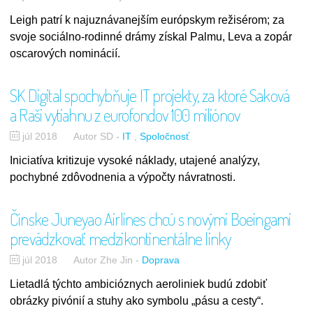
Leigh patrí k najuznávanejším európskym režisérom; za
svoje sociálno-rodinné drámy získal Palmu, Leva a zopár
oscarových nominácií.
SK Digital spochybňuje IT projekty, za ktoré Saková
a Raši vytiahnu z eurofondov 100 miliónov
júl 2018
Autor SD
-
IT
Spoločnosť
Iniciatíva kritizuje vysoké náklady, utajené analýzy,
pochybné zdôvodnenia a výpočty návratnosti.
Čínske Juneyao Airlines chcú s novými Boeingami
prevádzkovať medzikontinentálne linky
júl 2018
Autor Zhe Jin
-
Doprava
Lietadlá týchto ambicióznych aeroliniek budú zdobiť
obrázky pivónií a stuhy ako symbolu „pásu a cesty“.