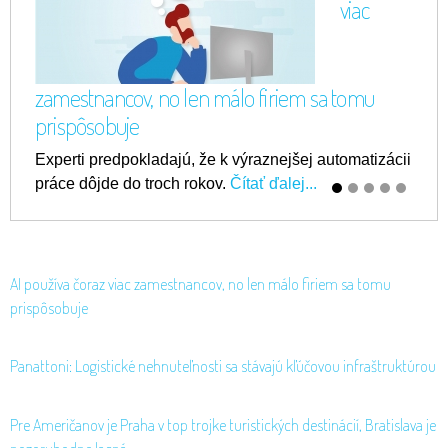
viac
zamestnancov, no len málo firiem sa tomu
prispôsobuje
Experti predpokladajú, že k výraznejšej automatizácii
práce dôjde do troch rokov.
Čítať ďalej...
AI používa čoraz viac zamestnancov, no len málo firiem sa tomu
prispôsobuje
Panattoni: Logistické nehnuteľnosti sa stávajú kľúčovou infraštruktúrou
Pre Američanov je Praha v top trojke turistických destinácií, Bratislava je