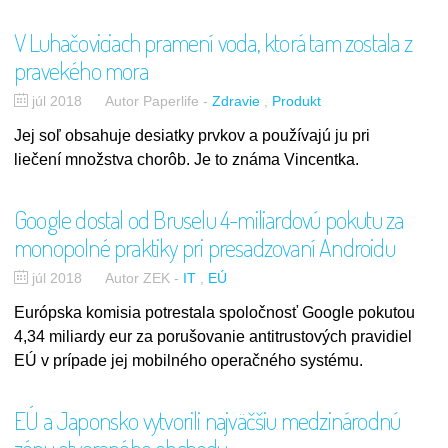
V Luhačoviciach pramení voda, ktorá tam zostala z
pravekého mora
júl 2018
Autor Paperlife
-
Zdravie
Produkt
Jej soľ obsahuje desiatky prvkov a používajú ju pri
liečení množstva chorôb. Je to známa Vincentka.
Google dostal od Bruselu 4-miliardovú pokutu za
monopolné praktiky pri presadzovaní Androidu
júl 2018
Autor ZEK
-
IT
EÚ
Európska komisia potrestala spoločnosť Google pokutou
4,34 miliardy eur za porušovanie antitrustových pravidiel
EÚ v prípade jej mobilného operačného systému.
EÚ a Japonsko vytvorili najväčšiu medzinárodnú