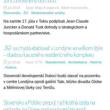
zónu otvoreného obchodu
júl 2018
Autor Maja Kocijancić, Adam Kaznowski
-
Ekonomika
EÚ
Medzinárodné vzťahy
Na samite 17. júla v Tokiu podpísali Jean-Claude
Juncker a Donald Tusk dohody o strategickom a
hospodárskom partnerstve.
J&T sa chystá etablovať v Londýne vo veľkom štýle
– stavbou luxusného rezidenčného komplexu
júl 2018
Autor OTS
-
Stavebníctvo
Architektúra
História
Kultúra
Slovenskí developerskí žraloci budú stavať na pozemku
v centre Londýna oproti galérii Tate, blízko divadla Globe
a Miléniovej lávky cez Temžu.
Slovensko a Poľsko prepojí rýchlostná cesta na
východe, na Orave postavia hraničný most