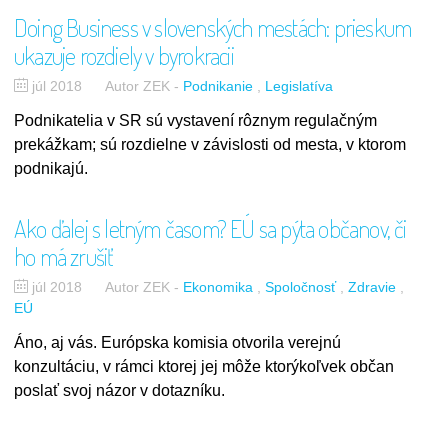
Doing Business v slovenských mestách: prieskum
ukazuje rozdiely v byrokracii
júl 2018
Autor ZEK
-
Podnikanie
Legislatíva
Podnikatelia v SR sú vystavení rôznym regulačným
prekážkam; sú rozdielne v závislosti od mesta, v ktorom
podnikajú.
Ako ďalej s letným časom? EÚ sa pýta občanov, či
ho má zrušiť
júl 2018
Autor ZEK
-
Ekonomika
Spoločnosť
Zdravie
EÚ
Áno, aj vás. Európska komisia otvorila verejnú
konzultáciu, v rámci ktorej jej môže ktorýkoľvek občan
poslať svoj názor v dotazníku.