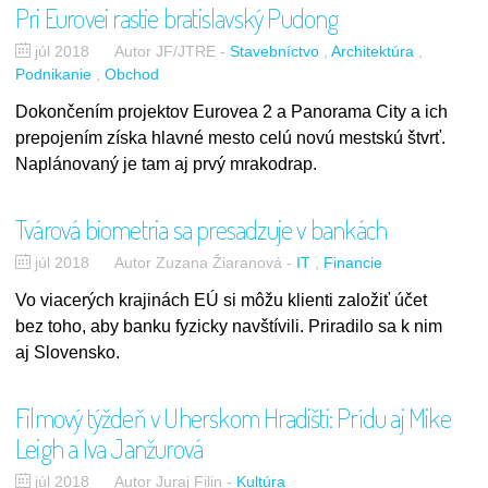
Pri Eurovei rastie bratislavský Pudong
júl 2018
Autor JF/JTRE
-
Stavebníctvo
Architektúra
Podnikanie
Obchod
Dokončením projektov Eurovea 2 a Panorama City a ich
prepojením získa hlavné mesto celú novú mestskú štvrť.
Naplánovaný je tam aj prvý mrakodrap.
Tvárová biometria sa presadzuje v bankách
júl 2018
Autor Zuzana Žiaranová
-
IT
Financie
Vo viacerých krajinách EÚ si môžu klienti založiť účet
bez toho, aby banku fyzicky navštívili. Priradilo sa k nim
aj Slovensko.
Filmový týždeň v Uherskom Hradišti: Prídu aj Mike
Leigh a Iva Janžurová
júl 2018
Autor Juraj Filin
-
Kultúra