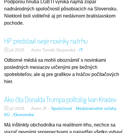
Podporou hnutia LGBTI vyniká najmä zopár
nadnárodných spoločností pôsobiacich na Slovensku.
Niektoré boli viditeľné aj pri nedávnom bratislavskom
pochode.
HP predstavil svoje novinky na trhu
júl 2018
Autor Tomáš Stupavský
-
IT
Odborné médiá sa mohli oboznámiť s novinkami
posledných mesiacov určenými pre bežných
spotrebiteľov, ale aj pre grafikov a hráčov počítačových
hier.
Ako číta Donalda Trumpa politológ Ivan Krastev
júl 2018
Autor JF
-
Spoločnosť
Medzinárodné vzťahy
EÚ
Ekonomika
Má inštinkty obchodníka na realitnom trhu, nechce sa
viazať pevnými spojenectvami a najradšej všetko vybaví