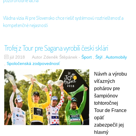
pozoruhodne lacná
Vládna vízia AI pre Slovensko chce riešiť systémovú roztrieštenosť a
kompetenčné nejasnosti
Trofej z Tour pre Sagana vyrobili českí sklári
júl 2018
Autor Zdeněk Štěpánek
-
Šport
Štýl
Automobily
Spoločenská zodpovednosť
Návrh a výrobu
víťazných
pohárov pre
šampiónov
tohtoročnej
Tour de France
opäť
zabezpečil jej
hlavný