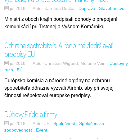
júl 2018
Autor Karolína Ducká
-
Doprava
Stavebníctvo
Ministri z oboch krajín podpísali dohody o prepojení
komunikácií pri Trstenej a Vyšnom Komárniku.
Ochrana spotrebiteľa: Airbnb má dodržiavať
predpisy EÚ
júl 2018
Autor Christian Wigand, Melanie Voin
-
Cestovný
ruch
EÚ
Európska komisia a národné orgány na ochranu
spotrebiteľa dôrazne vyzvali Airbnb, aby pri svojej
činnosti rešpektoval európske predpisy.
Dúhový Pride a firmy
júl 2018
Autor JF
-
Spoločnosť
Spoločenská
zodpovednosť
Event