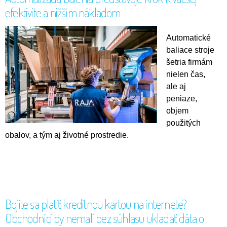
efektivite a nižším nákladom
Automatické
baliace stroje
šetria firmám
nielen čas,
ale aj
peniaze,
objem
použitých
obalov, a tým aj životné prostredie.
Bojíte sa platiť kreditnou kartou na internete?
Obchodníci by nemali bez súhlasu ukladať dáta o