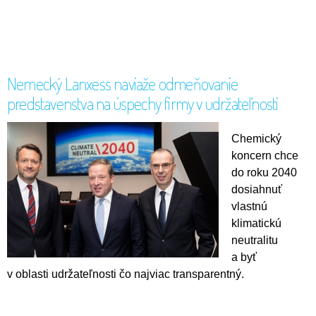
Nemecký Lanxess naviaže odmeňovanie
predstavenstva na úspechy firmy v udržateľnosti
Chemický
koncern chce
do roku 2040
dosiahnuť
vlastnú
klimatickú
neutralitu
a byť
v oblasti udržateľnosti čo najviac transparentný.