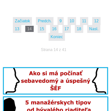
Začiatok
Predch.
9
10
11
12
13
14
15
16
17
18
Nasl.
Koniec
Strana 14 z 41