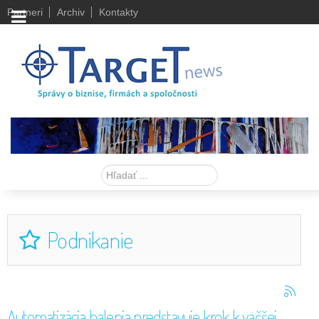
Partneri
Archiv
Kontakty
Hľadať
Podnikanie
Automatizácia balenia predstavuje krok k väčšej