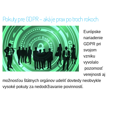
Pokuty pre GDPR – aká je prax po troch rokoch
Európske
nariadenie
GDPR pri
svojom
vzniku
vyvolalo
pozornosť
verejnosti aj
možnosťou štátnych orgánov udeliť dovtedy neobvykle
vysoké pokuty za nedodržiavanie povinností.