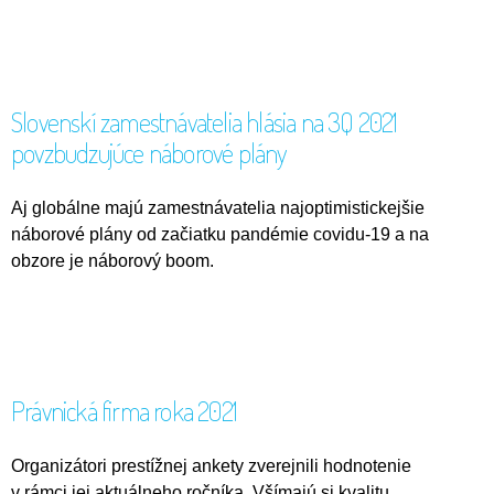
Slovenskí zamestnávatelia hlásia na 3Q 2021
povzbudzujúce náborové plány
Aj globálne majú zamestnávatelia najoptimistickejšie
náborové plány od začiatku pandémie covidu-19 a na
obzore je náborový boom.
Právnická firma roka 2021
Organizátori prestížnej ankety zverejnili hodnotenie
v rámci jej aktuálneho ročníka. Všímajú si kvalitu