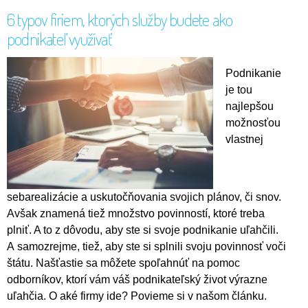
6 typov firiem, ktorých služby budete ako
podnikateľ využívať
Podnikanie
je tou
najlepšou
možnosťou
vlastnej
sebarealizácie a uskutočňovania svojich plánov, či snov.
Avšak znamená tiež množstvo povinností, ktoré treba
plniť. A to z dôvodu, aby ste si svoje podnikanie uľahčili.
A samozrejme, tiež, aby ste si splnili svoju povinnosť voči
štátu. Našťastie sa môžete spoľahnúť na pomoc
odborníkov, ktorí vám váš podnikateľský život výrazne
uľahčia. O aké firmy ide? Povieme si v našom článku.