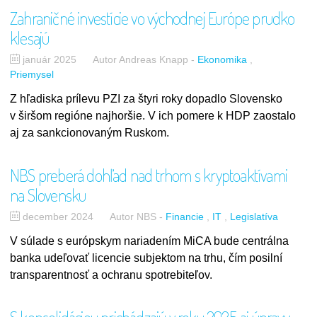
Zahraničné investície vo východnej Európe prudko
klesajú
január 2025
Autor Andreas Knapp
-
Ekonomika
Priemysel
Z hľadiska prílevu PZI za štyri roky dopadlo Slovensko
v širšom regióne najhoršie. V ich pomere k HDP zaostalo
aj za sankcionovaným Ruskom.
NBS preberá dohľad nad trhom s kryptoaktívami
na Slovensku
december 2024
Autor NBS
-
Financie
IT
Legislatíva
V súlade s európskym nariadením MiCA bude centrálna
banka udeľovať licencie subjektom na trhu, čím posilní
transparentnosť a ochranu spotrebiteľov.