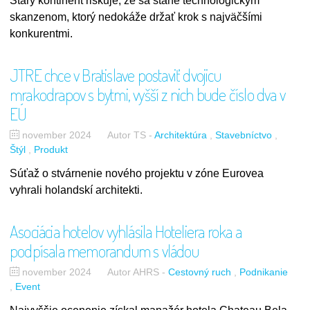
Starý kontinent riskuje, že sa stane technologickým
skanzenom, ktorý nedokáže držať krok s najväčšími
konkurentmi.
JTRE chce v Bratislave postaviť dvojicu
mrakodrapov s bytmi, vyšší z nich bude číslo dva v
EÚ
november 2024
Autor TS
-
Architektúra
Stavebníctvo
Štýl
Produkt
Súťaž o stvárnenie nového projektu v zóne Eurovea
vyhrali holandskí architekti.
Asociácia hotelov vyhlásila Hoteliera roka a
podpísala memorandum s vládou
november 2024
Autor AHRS
-
Cestovný ruch
Podnikanie
Event