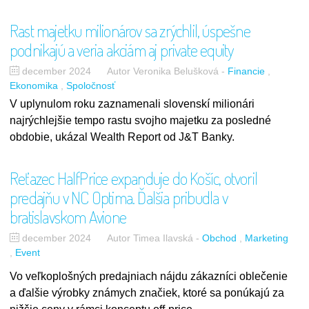
Rast majetku milionárov sa zrýchlil, úspešne
podnikajú a veria akciám aj private equity
december 2024
Autor Veronika Belušková
-
Financie
Ekonomika
Spoločnosť
V uplynulom roku zaznamenali slovenskí milionári
najrýchlejšie tempo rastu svojho majetku za posledné
obdobie, ukázal Wealth Report od J&T Banky.
Reťazec HalfPrice expanduje do Košíc, otvoril
predajňu v NC Optima. Ďalšia pribudla v
bratislavskom Avione
december 2024
Autor Timea Ilavská
-
Obchod
Marketing
Event
Vo veľkoplošných predajniach nájdu zákazníci oblečenie
a ďalšie výrobky známych značiek, ktoré sa ponúkajú za