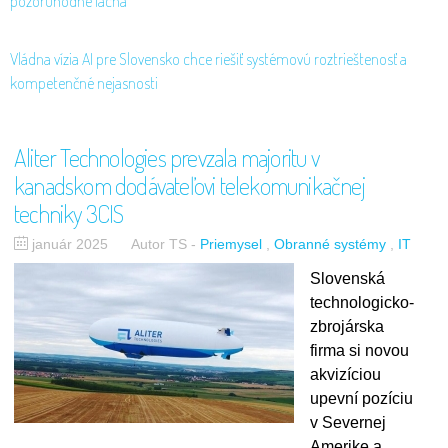
pozoruhodne lacná
Vládna vízia AI pre Slovensko chce riešiť systémovú roztrieštenosť a
kompetenčné nejasnosti
Aliter Technologies prevzala majoritu v
kanadskom dodávateľovi telekomunikačnej
techniky 3CIS
január 2025
Autor TS
-
Priemysel
Obranné systémy
IT
Slovenská
technologicko-
zbrojárska
firma si novou
akvizíciou
upevní pozíciu
v Severnej
Amerike a