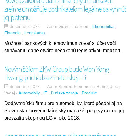
Novela zákona o dani z finančných transakcií
zrejme umožňuje podnikateľom legálne sa vyhnúť
jej plateniu
december 2024
Autor Grant Thornton
-
Ekonomika
Financie
Legislatíva
Možnosť bankových klientov imunizovať si účet voči
strhávaniu dane otvára nečakanú legislatívnu medzeru.
Novým šéfom ZKW Group bude Won Yong
Hwang, prichádza z materskej LG
december 2024
Autor Sandra Simeonidis-Huber, Juraj
Vedej
-
Automobily
IT
Ľudské zdroje
Produkt
Dodávateľskú firmu pre automobilky, ktorá pôsobí aj na
Slovensku, povedie kórejský manažér po prvý raz od jej
prevzatia skupinou LG v roku 2018.