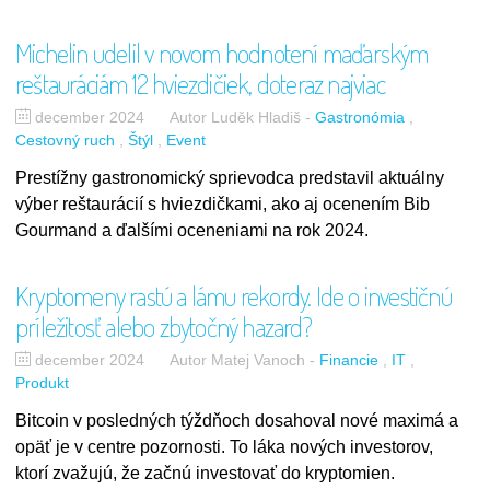
Michelin udelil v novom hodnotení maďarským
reštauráciám 12 hviezdičiek, doteraz najviac
december 2024
Autor Luděk Hladiš
-
Gastronómia
Cestovný ruch
Štýl
Event
Prestížny gastronomický sprievodca predstavil aktuálny
výber reštaurácií s hviezdičkami, ako aj ocenením Bib
Gourmand a ďalšími oceneniami na rok 2024.
Kryptomeny rastú a lámu rekordy. Ide o investičnú
príležitosť alebo zbytočný hazard?
december 2024
Autor Matej Vanoch
-
Financie
IT
Produkt
Bitcoin v posledných týždňoch dosahoval nové maximá a
opäť je v centre pozornosti. To láka nových investorov,
ktorí zvažujú, že začnú investovať do kryptomien.