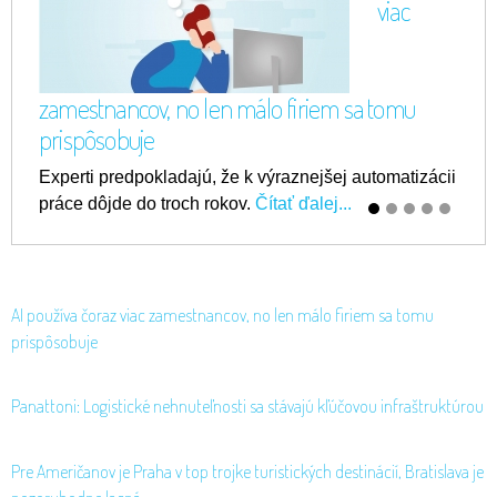
viac
zamestnancov, no len málo firiem sa tomu
prispôsobuje
Experti predpokladajú, že k výraznejšej automatizácii
práce dôjde do troch rokov.
Čítať ďalej...
AI používa čoraz viac zamestnancov, no len málo firiem sa tomu
prispôsobuje
Panattoni: Logistické nehnuteľnosti sa stávajú kľúčovou infraštruktúrou
Pre Američanov je Praha v top trojke turistických destinácií, Bratislava je