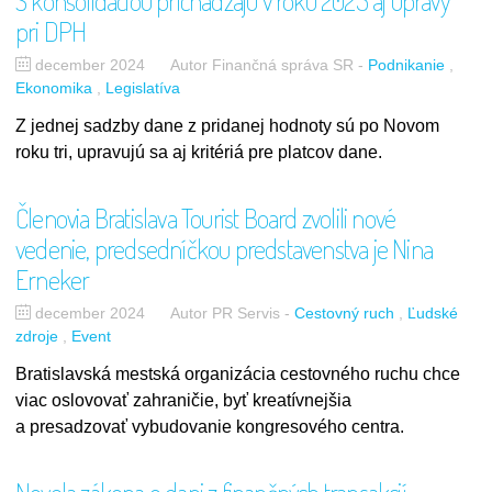
S konsolidáciou prichádzajú v roku 2025 aj úpravy
pri DPH
december 2024
Autor Finančná správa SR
-
Podnikanie
Ekonomika
Legislatíva
Z jednej sadzby dane z pridanej hodnoty sú po Novom
roku tri, upravujú sa aj kritériá pre platcov dane.
Členovia Bratislava Tourist Board zvolili nové
vedenie, predsedníčkou predstavenstva je Nina
Erneker
december 2024
Autor PR Servis
-
Cestovný ruch
Ľudské
zdroje
Event
Bratislavská mestská organizácia cestovného ruchu chce
viac oslovovať zahraničie, byť kreatívnejšia
a presadzovať vybudovanie kongresového centra.