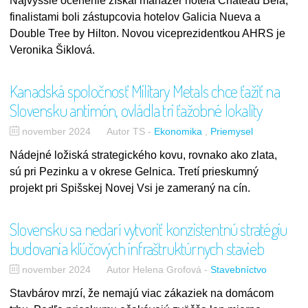
Najvyššie ocenenie získal manažér hotela Chateau Bela,
finalistami boli zástupcovia hotelov Galicia Nueva a
Double Tree by Hilton. Novou viceprezidentkou AHRS je
Veronika Šiklová.
Kanadská spoločnosť Military Metals chce ťažiť na
Slovensku antimón, ovládla tri ťažobné lokality
november 2024
Autor TS
-
Ekonomika
Priemysel
Nádejné ložiská strategického kovu, rovnako ako zlata,
sú pri Pezinku a v okrese Gelnica. Tretí prieskumný
projekt pri Spišskej Novej Vsi je zameraný na cín.
Slovensku sa nedarí vytvoriť konzistentnú stratégiu
budovania kľúčových infraštruktúrnych stavieb
november 2024
Autor Helena Grofová
-
Stavebníctvo
Stavbárov mrzí, že nemajú viac zákaziek na domácom