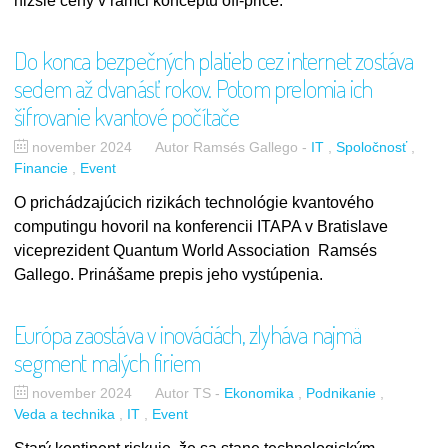
nižšie ceny v rámci konceptu off-price.
Do konca bezpečných platieb cez internet zostáva
sedem až dvanásť rokov. Potom prelomia ich
šifrovanie kvantové počítače
november 2024
Autor Ramsés Gallego
-
IT
Spoločnosť
Financie
Event
O prichádzajúcich rizikách technológie kvantového
computingu hovoril na konferencii ITAPA v Bratislave
viceprezident Quantum World Association Ramsés
Gallego. Prinášame prepis jeho vystúpenia.
Európa zaostáva v inováciách, zlyháva najmä
segment malých firiem
november 2024
Autor TS
-
Ekonomika
Podnikanie
Veda a technika
IT
Event