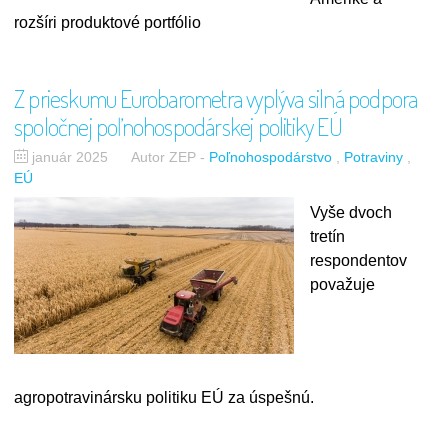
rozšíri produktové portfólio
Z prieskumu Eurobarometra vyplýva silná podpora
spoločnej poľnohospodárskej politiky EÚ
január 2025
Autor ZEP
-
Poľnohospodárstvo
Potraviny
EÚ
Vyše dvoch
tretín
respondentov
považuje
agropotravinársku politiku EÚ za úspešnú.