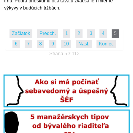
trhu. Podľa prieskumu očakávajú zväčša len mierne
výkyvy v budúcich tržbách.
Začiatok
Predch.
1
2
3
4
5
6
7
8
9
10
Nasl.
Koniec
Strana 5 z 113