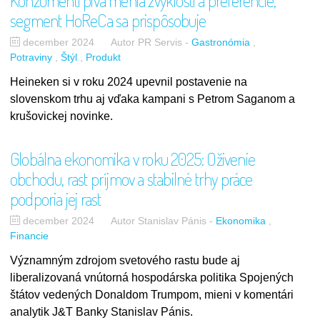
Konzumenti piva menia zvyklosti a preferencie,
segment HoReCa sa prispôsobuje
december 2024
Autor PR Servis
-
Gastronómia
Potraviny
Štýl
Produkt
Heineken si v roku 2024 upevnil postavenie na
slovenskom trhu aj vďaka kampani s Petrom Saganom a
krušovickej novinke.
Globálna ekonomika v roku 2025: Oživenie
obchodu, rast príjmov a stabilné trhy práce
podporia jej rast
december 2024
Autor Stanislav Pánis
-
Ekonomika
Financie
Významným zdrojom svetového rastu bude aj
liberalizovaná vnútorná hospodárska politika Spojených
štátov vedených Donaldom Trumpom, mieni v komentári
analytik J&T Banky Stanislav Pánis.